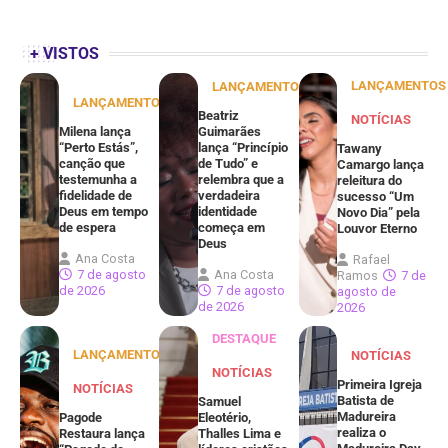
+ VISTOS
LANÇAMENTOS
LANÇAMENTOS
LANÇAMENTOS
Beatriz
NOTÍCIAS
Milena lança
Guimarães
“Perto Estás”,
lança “Princípio
Tawany
canção que
de Tudo” e
Camargo lança
testemunha a
relembra que a
releitura do
fidelidade de
verdadeira
sucesso “Um
Deus em tempo
identidade
Novo Dia” pela
de espera
começa em
Louvor Eterno
Deus
Ana Costa
Rafael
7 de agosto
Ana Costa
Ramos
7 de
de 2026
7 de agosto
agosto de
de 2026
2026
DESTAQUE
LANÇAMENTOS
NOTÍCIAS
NOTÍCIAS
Primeira Igreja
NOTÍCIAS
Batista de
Samuel
Madureira
Pagode
Eleotério,
realiza o
Restaura lança
Thalles Lima e