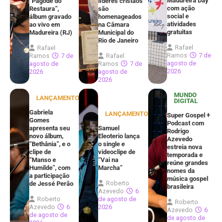
Madureira Day
“Pagode do
líderes cristãos
com ação
Restaura”,
são
social e
álbum gravado
homenageados
atividades
ao vivo em
na Câmara
gratuitas
Madureira (RJ)
Municipal do
Rio de Janeiro
Rafael
Rafael
Ramos
7 de
Ramos
7 de
Rafael
agosto de
agosto de
Ramos
7 de
2026
2026
agosto de
2026
MUNDO
LANÇAMENTOS
DIGITAL
Gabriela
LANÇAMENTOS
Super Gospel +
Gomes
Podcast com
apresenta seu
Samuel
Rodrigo
novo álbum,
Eleoterio lança
Azevedo
“Bethânia”, e o
o single e
estreia nova
clipe de
videoclipe de
temporada e
“Manso e
“Vai na
reúne grandes
Humilde”, com
Marcha”
nomes da
a participação
música gospel
Roberto
de Jessé Perão
brasileira
Azevedo
6
Roberto
de agosto de
Roberto
Azevedo
6
2026
Azevedo
6
de agosto de
de agosto de