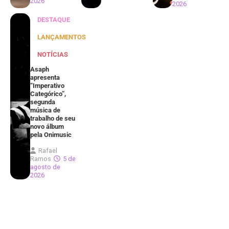
2026
2026
DESTAQUE
LANÇAMENTOS
NOTÍCIAS
Asaph
apresenta
“Imperativo
Categórico”,
segunda
música de
trabalho de seu
novo álbum
pela Onimusic
Rafael
Ramos
5 de
agosto de
2026