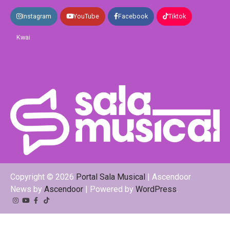
Instagram
YouTube
Facebook
Tiktok
Kwai
Copyright © 2026
Portal Sala Musical
| Ascendoor
News by
Ascendoor
| Powered by
WordPress
.
Instagram
YouTube
Facebook
Tiktok
Kwai