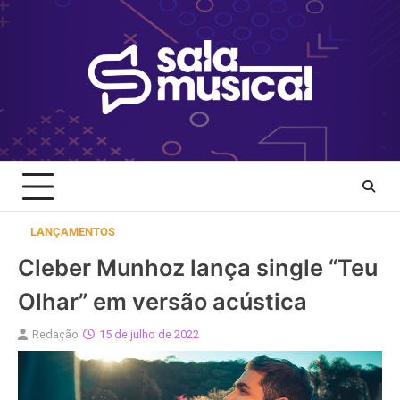
Skip
to
content
LANÇAMENTOS
Cleber Munhoz lança single “Teu
Olhar” em versão acústica
Redação
15 de julho de 2022