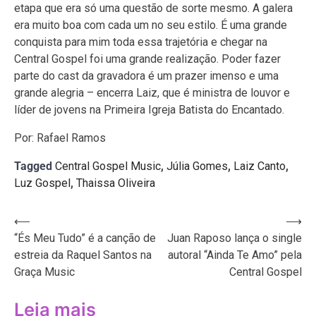
etapa que era só uma questão de sorte mesmo. A galera
era muito boa com cada um no seu estilo. É uma grande
conquista para mim toda essa trajetória e chegar na
Central Gospel foi uma grande realização. Poder fazer
parte do cast da gravadora é um prazer imenso e uma
grande alegria – encerra Laiz, que é ministra de louvor e
líder de jovens na Primeira Igreja Batista do Encantado.
Por: Rafael Ramos
Tagged
Central Gospel Music
,
Júlia Gomes
,
Laiz Canto
,
Luz Gospel
,
Thaissa Oliveira
Navegação
⟵
⟶
“És Meu Tudo” é a canção de
Juan Raposo lança o single
de
estreia da Raquel Santos na
autoral “Ainda Te Amo” pela
Post
Graça Music
Central Gospel
Leia mais