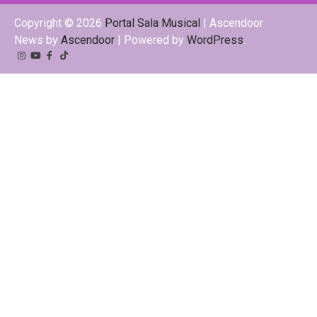
Copyright © 2026
Portal Sala Musical
| Ascendoor
News by
Ascendoor
| Powered by
WordPress
.
Instagram
YouTube
Facebook
Tiktok
Kwai