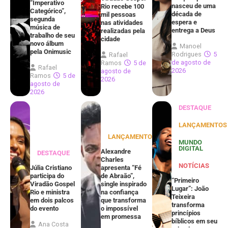
“Imperativo
nasceu de uma
Rio recebe 100
Categórico”,
década de
mil pessoas
segunda
espera e
nas atividades
música de
entrega a Deus
realizadas pela
trabalho de seu
cidade
novo álbum
Manoel
pela Onimusic
Rodrigues
5
Rafael
de agosto de
Ramos
5 de
Rafael
2026
agosto de
Ramos
5 de
2026
agosto de
2026
DESTAQUE
LANÇAMENTOS
LANÇAMENTOS
MUNDO
DIGITAL
Alexandre
DESTAQUE
Charles
NOTÍCIAS
Júlia Cristiano
apresenta “Fé
participa do
de Abraão”,
“Primeiro
Viradão Gospel
single inspirado
Lugar”: João
Rio e ministra
na confiança
Teixeira
em dois palcos
que transforma
transforma
do evento
o impossível
princípios
em promessa
bíblicos em seu
Ana Costa