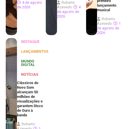
primeiro
4 de agosto
Roberto
lançamento
de 2026
Azevedo
4
musical
de agosto de
2026
Roberto
Azevedo
1
de agosto de
2026
DESTAQUE
LANÇAMENTOS
MUNDO
DIGITAL
NOTÍCIAS
Clássicos do
Novo Som
alcançam 50
milhões de
visualizações e
garantem Disco
de Ouro à
banda
Roberto
Azevedo
1