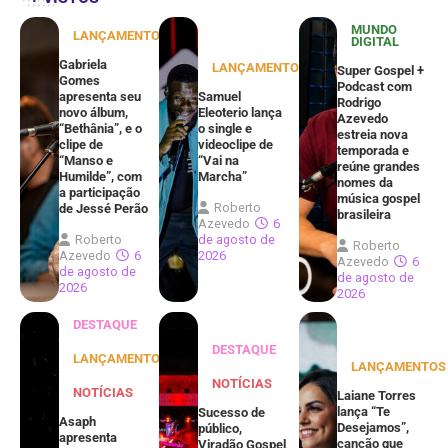
MUNDO
LANÇAMENTOS
DIGITAL
Gabriela
LANÇAMENTOS
Super Gospel +
Gomes
Podcast com
apresenta seu
Samuel
Rodrigo
novo álbum,
Eleoterio lança
Azevedo
“Bethânia”, e o
o single e
estreia nova
clipe de
videoclipe de
temporada e
“Manso e
“Vai na
reúne grandes
Humilde”, com
Marcha”
nomes da
a participação
música gospel
Roberto
de Jessé Perão
brasileira
Azevedo
6
Roberto
de agosto de
Roberto
Azevedo
6
2026
Azevedo
6
de agosto de
de agosto de
2026
2026
DESTAQUE
DESTAQUE
LANÇAMENTOS
LANÇAMENTOS
NOTÍCIAS
NOTÍCIAS
Laiane Torres
lança “Te
Sucesso de
Asaph
Desejamos”,
público,
apresenta
canção que
Viradão Gospel