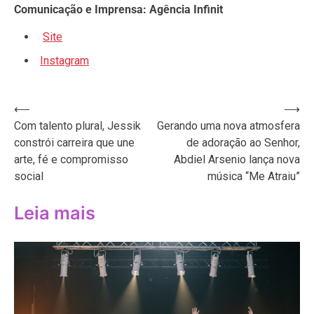
Comunicação e Imprensa: Agência Infinit
Site
Instagram
Navegação
⟵
⟶
Com talento plural, Jessik
Gerando uma nova atmosfera
de
constrói carreira que une
de adoração ao Senhor,
Post
arte, fé e compromisso
Abdiel Arsenio lança nova
social
música “Me Atraiu”
Leia mais