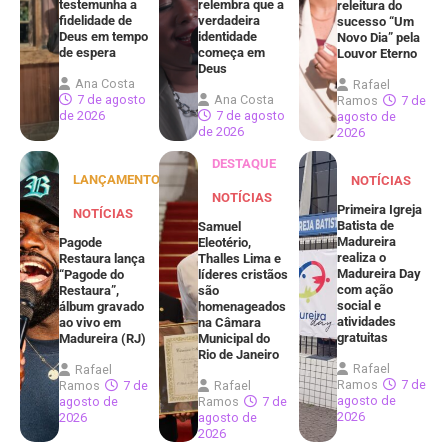
testemunha a
relembra que a
releitura do
fidelidade de
verdadeira
sucesso “Um
Deus em tempo
identidade
Novo Dia” pela
de espera
começa em
Louvor Eterno
Deus
Ana Costa
Rafael
7 de agosto
Ana Costa
Ramos
7 de
de 2026
7 de agosto
agosto de
de 2026
2026
DESTAQUE
LANÇAMENTOS
NOTÍCIAS
NOTÍCIAS
Primeira Igreja
NOTÍCIAS
Batista de
Samuel
Madureira
Pagode
Eleotério,
realiza o
Restaura lança
Thalles Lima e
Madureira Day
“Pagode do
líderes cristãos
com ação
Restaura”,
são
social e
álbum gravado
homenageados
atividades
ao vivo em
na Câmara
gratuitas
Madureira (RJ)
Municipal do
Rio de Janeiro
Rafael
Rafael
Ramos
7 de
Ramos
7 de
Rafael
agosto de
agosto de
Ramos
7 de
2026
2026
agosto de
2026