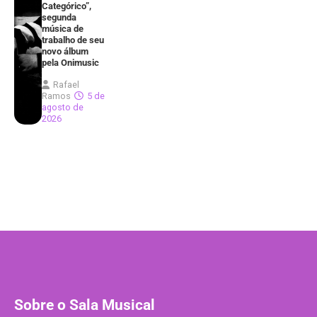
Categórico”,
segunda
música de
trabalho de seu
novo álbum
pela Onimusic
Rafael
Ramos
5 de
agosto de
2026
Sobre o Sala Musical