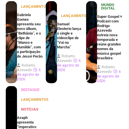
MUNDO
LANÇAMENTOS
DIGITAL
Gabriela
LANÇAMENTOS
Super Gospel +
Gomes
Podcast com
apresenta seu
Samuel
Rodrigo
novo álbum,
Eleoterio lança
Azevedo
“Bethânia”, e o
o single e
estreia nova
clipe de
videoclipe de
temporada e
“Manso e
“Vai na
reúne grandes
Humilde”, com
Marcha”
nomes da
a participação
música gospel
Roberto
de Jessé Perão
brasileira
Azevedo
6
Roberto
de agosto de
Roberto
Azevedo
6
2026
Azevedo
6
de agosto de
de agosto de
2026
2026
DESTAQUE
LANÇAMENTOS
NOTÍCIAS
Asaph
apresenta
“Imperativo