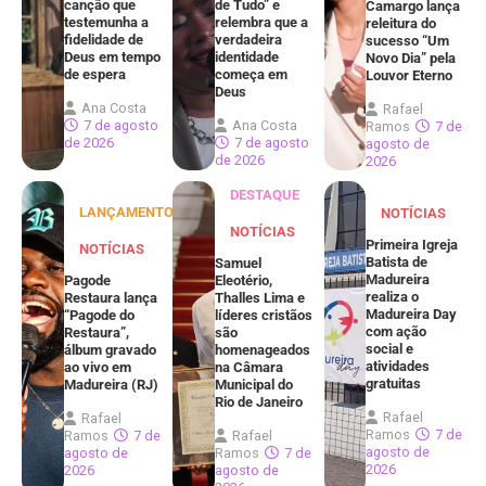
canção que
de Tudo” e
Camargo lança
testemunha a
relembra que a
releitura do
fidelidade de
verdadeira
sucesso “Um
Deus em tempo
identidade
Novo Dia” pela
de espera
começa em
Louvor Eterno
Deus
Ana Costa
Rafael
7 de agosto
Ana Costa
Ramos
7 de
de 2026
7 de agosto
agosto de
de 2026
2026
DESTAQUE
LANÇAMENTOS
NOTÍCIAS
NOTÍCIAS
Primeira Igreja
NOTÍCIAS
Batista de
Samuel
Madureira
Pagode
Eleotério,
realiza o
Restaura lança
Thalles Lima e
Madureira Day
“Pagode do
líderes cristãos
com ação
Restaura”,
são
social e
álbum gravado
homenageados
atividades
ao vivo em
na Câmara
gratuitas
Madureira (RJ)
Municipal do
Rio de Janeiro
Rafael
Rafael
Ramos
7 de
Ramos
7 de
Rafael
agosto de
agosto de
Ramos
7 de
2026
2026
agosto de