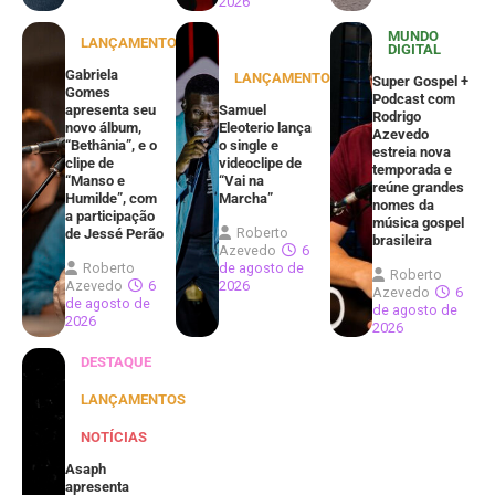
2026
MUNDO
LANÇAMENTOS
DIGITAL
Gabriela
LANÇAMENTOS
Super Gospel +
Gomes
Podcast com
apresenta seu
Samuel
Rodrigo
novo álbum,
Eleoterio lança
Azevedo
“Bethânia”, e o
o single e
estreia nova
clipe de
videoclipe de
temporada e
“Manso e
“Vai na
reúne grandes
Humilde”, com
Marcha”
nomes da
a participação
música gospel
Roberto
de Jessé Perão
brasileira
Azevedo
6
Roberto
de agosto de
Roberto
Azevedo
6
2026
Azevedo
6
de agosto de
de agosto de
2026
2026
DESTAQUE
LANÇAMENTOS
NOTÍCIAS
Asaph
apresenta