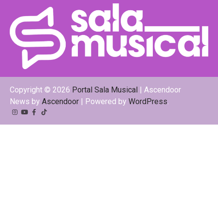
Copyright © 2026
Portal Sala Musical
| Ascendoor
News by
Ascendoor
| Powered by
WordPress
.
Instagram
YouTube
Facebook
Tiktok
Kwai