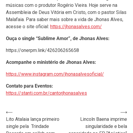
músicas com o produtor Rogério Vieira. Hoje serve na
Assembleia de Deus Vitória em Cristo, com o pastor Silas
Malafaia. Para saber mais sobre a vida de Jhonas Alves,
acesse o site oficial:
https://jhonasalves.com/
Ouça o single “Sublime Amor”, de Jhonas Alves:
https://onerpm.link/426206265658
Acompanhe o ministério de Jhonas Alves:
https://www.instagram.com/jhonasalvesoficial/
Contato para Eventos:
https://stanti.com.br/cantorjhonasalves
Navegação
⟵
⟶
Lito Atalaia lança primeiro
Lincoln Baena imprime
de
single pela Trindade
singularidade e bela
Post