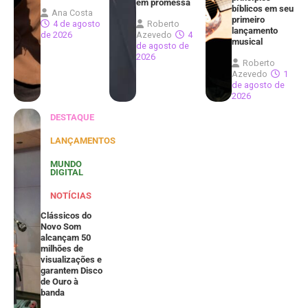
em promessa
bíblicos em seu
Ana Costa
primeiro
4 de agosto
Roberto
lançamento
de 2026
Azevedo
4
musical
de agosto de
2026
Roberto
Azevedo
1
de agosto de
2026
DESTAQUE
LANÇAMENTOS
MUNDO
DIGITAL
NOTÍCIAS
Clássicos do
Novo Som
alcançam 50
milhões de
visualizações e
garantem Disco
de Ouro à
banda