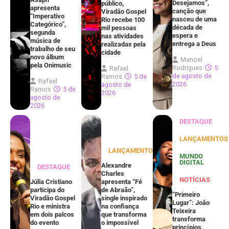
Desejamos”,
público,
apresenta
canção que
Viradão Gospel
“Imperativo
nasceu de uma
Rio recebe 100
Categórico”,
década de
mil pessoas
segunda
espera e
nas atividades
música de
entrega a Deus
realizadas pela
trabalho de seu
cidade
novo álbum
Manoel
pela Onimusic
Rodrigues
5
Rafael
de agosto de
Ramos
5 de
Rafael
2026
agosto de
Ramos
5 de
2026
agosto de
2026
DESTAQUE
LANÇAMENTOS
LANÇAMENTOS
MUNDO
DIGITAL
Alexandre
DESTAQUE
Charles
NOTÍCIAS
Júlia Cristiano
apresenta “Fé
participa do
de Abraão”,
“Primeiro
Viradão Gospel
single inspirado
Lugar”: João
Rio e ministra
na confiança
Teixeira
em dois palcos
que transforma
transforma
do evento
o impossível
princípios