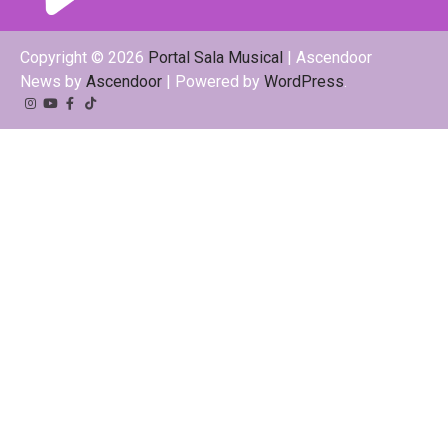
Copyright © 2026
Portal Sala Musical
| Ascendoor
News by
Ascendoor
| Powered by
WordPress
.
Instagram
YouTube
Facebook
Tiktok
Kwai