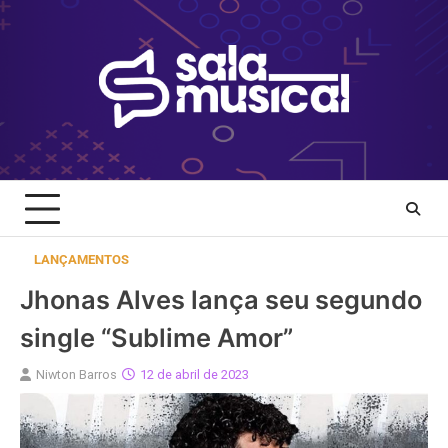
Skip
to
content
LANÇAMENTOS
Jhonas Alves lança seu segundo
single “Sublime Amor”
Niwton Barros
12 de abril de 2023