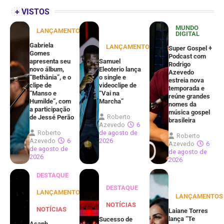
+ VISTOS
MUNDO
LANÇAMENTOS
DIGITAL
Gabriela
LANÇAMENTOS
Super Gospel +
Gomes
Podcast com
apresenta seu
Samuel
Rodrigo
novo álbum,
Eleoterio lança
Azevedo
“Bethânia”, e o
o single e
estreia nova
clipe de
videoclipe de
temporada e
“Manso e
“Vai na
reúne grandes
Humilde”, com
Marcha”
nomes da
a participação
música gospel
Roberto
de Jessé Perão
brasileira
Azevedo
6
Roberto
de agosto de
Roberto
Azevedo
6
2026
Azevedo
6
de agosto de
de agosto de
2026
2026
DESTAQUE
DESTAQUE
LANÇAMENTOS
LANÇAMENTOS
NOTÍCIAS
NOTÍCIAS
Laiane Torres
lança “Te
Sucesso de
Asaph