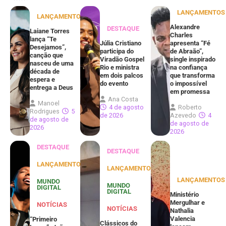
LANÇAMENTOS
LANÇAMENTOS
Alexandre
DESTAQUE
Laiane Torres
Charles
lança “Te
Júlia Cristiano
apresenta “Fé
Desejamos”,
participa do
de Abraão”,
canção que
Viradão Gospel
single inspirado
nasceu de uma
Rio e ministra
na confiança
década de
em dois palcos
que transforma
espera e
do evento
o impossível
entrega a Deus
em promessa
Ana Costa
Manoel
4 de agosto
Roberto
Rodrigues
5
de 2026
Azevedo
4
de agosto de
de agosto de
2026
2026
DESTAQUE
DESTAQUE
LANÇAMENTOS
LANÇAMENTOS
LANÇAMENTOS
MUNDO
MUNDO
DIGITAL
DIGITAL
Ministério
Mergulhar e
NOTÍCIAS
NOTÍCIAS
Nathalia
Valencia
“Primeiro
Clássicos do