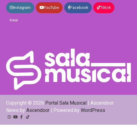
Instagram
YouTube
Facebook
Tiktok
Kwai
Copyright © 2026
Portal Sala Musical
| Ascendoor
News by
Ascendoor
| Powered by
WordPress
.
Instagram
YouTube
Facebook
Tiktok
Kwai