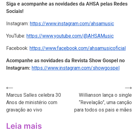
Siga e acompanhe as novidades da AHSA pelas Redes
Sociais!
Instagram:
https://www.instagram.com/ahsamusic
YouTube:
https://www.youtube.com/@AHSAMusic
Facebook:
https://www.facebook.com/ahsamusicoficial
Acompanhe as novidades da Revista Show Gospel no
Instagram:
https://www.instagram.com/showgospel
Navegação
⟵
⟶
Marcus Salles celebra 30
Willianson lança o single
de
Anos de ministério com
“Revelação”, uma canção
Post
gravação ao vivo
para todos os pais e mães
Leia mais