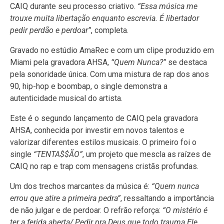
CAIQ durante seu processo criativo.
“Essa música me
trouxe muita libertação enquanto escrevia. É libertador
pedir perdão e perdoar”
, completa.
Gravado no estúdio AmaRec e com um clipe produzido em
Miami pela gravadora AHSA,
“Quem Nunca?”
se destaca
pela sonoridade única. Com uma mistura de rap dos anos
90, hip-hop e boombap, o single demonstra a
autenticidade musical do artista.
Este é o segundo lançamento de CAIQ pela gravadora
AHSA, conhecida por investir em novos talentos e
valorizar diferentes estilos musicais. O primeiro foi o
single
“TENTA$$ÃO”
, um projeto que mescla as raízes de
CAIQ no rap e trap com mensagens cristãs profundas.
Um dos trechos marcantes da música é:
“Quem nunca
errou que atire a primeira pedra”
, ressaltando a importância
de não julgar e de perdoar. O refrão reforça:
“O mistério é
ter a ferida aberta/ Pedir pra Deus que todo trauma Ele