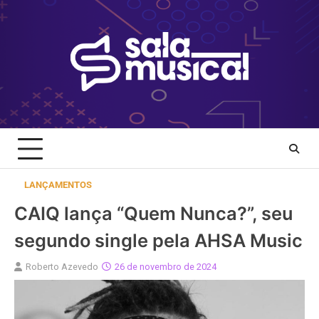
Skip
to
content
LANÇAMENTOS
CAIQ lança “Quem Nunca?”, seu
segundo single pela AHSA Music
Roberto Azevedo
26 de novembro de 2024