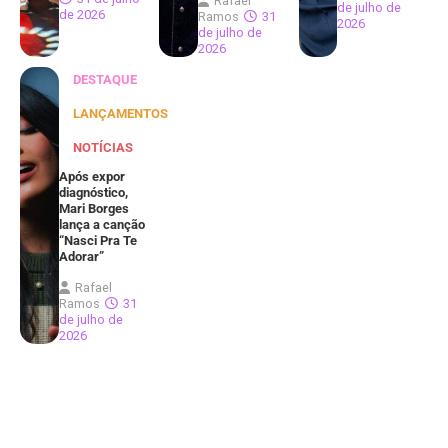
Rafael
de julho de
de 2026
Ramos
31
2026
de julho de
2026
DESTAQUE
LANÇAMENTOS
NOTÍCIAS
Após expor
diagnóstico,
Mari Borges
lança a canção
“Nasci Pra Te
Adorar”
Rafael
Ramos
31
de julho de
2026