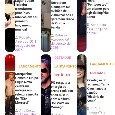
lançam
Lugar”: João
Novo Som
“Pentecostes”,
Teixeira
alcançam 50
um clamor pelo
transforma
milhões de
agir do Espírito
princípios
visualizações e
Santo
bíblicos em seu
garantem Disco
primeiro
de Ouro à
Ana Costa
lançamento
banda
31 de julho
musical
de 2026
Roberto
Roberto
Azevedo
1
Azevedo
1
de agosto de
de agosto de
2026
2026
DESTAQUE
LANÇAMENTOS
LANÇAMENTOS
LANÇAMENTOS
NOTÍCIAS
Marquinhos
NOTÍCIAS
Gomes e Grupo
Revelação do
Pique Novo
PG resgata a
feminejo, Tamy
celebram
energia do
Klaus lança a
milagre em
arena rock dos
canção
releitura inédita
anos 80 e 90
“História de
de “Não
com o álbum
Amor”
Morrerei”
“De Volta ao
Começo”
Rafael
Ana Costa
Ramos
31
31 de julho