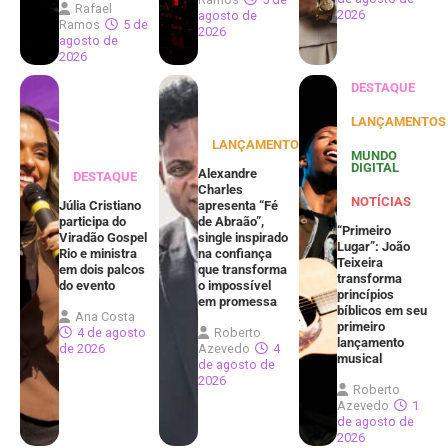
Rafael
2026
agosto de
Ramos
5 de
2026
agosto de
2026
DESTAQUE
LANÇAMENTOS
LANÇAMENTOS
MUNDO
DIGITAL
Alexandre
DESTAQUE
Charles
NOTÍCIAS
Júlia Cristiano
apresenta “Fé
participa do
de Abraão”,
“Primeiro
Viradão Gospel
single inspirado
Lugar”: João
Rio e ministra
na confiança
Teixeira
em dois palcos
que transforma
transforma
do evento
o impossível
princípios
em promessa
bíblicos em seu
Ana Costa
primeiro
4 de agosto
Roberto
lançamento
de 2026
Azevedo
4
musical
de agosto de
2026
Roberto
Azevedo
1
de agosto de
2026