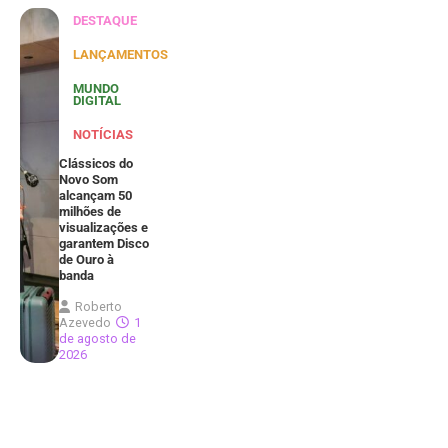
DESTAQUE
LANÇAMENTOS
MUNDO
DIGITAL
NOTÍCIAS
Clássicos do
Novo Som
alcançam 50
milhões de
visualizações e
garantem Disco
de Ouro à
banda
Roberto
Azevedo
1
de agosto de
2026