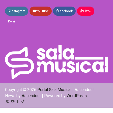
Instagram
YouTube
Facebook
Tiktok
Kwai
Copyright © 2026
Portal Sala Musical
| Ascendoor
News by
Ascendoor
| Powered by
WordPress
.
Instagram
YouTube
Facebook
Tiktok
Kwai