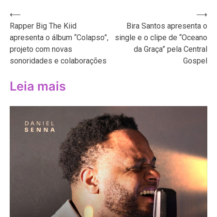
Navegação
⟵
⟶
Rapper Big The Kiid
Bira Santos apresenta o
de
apresenta o álbum “Colapso”,
single e o clipe de “Oceano
Post
projeto com novas
da Graça” pela Central
sonoridades e colaborações
Gospel
Leia mais