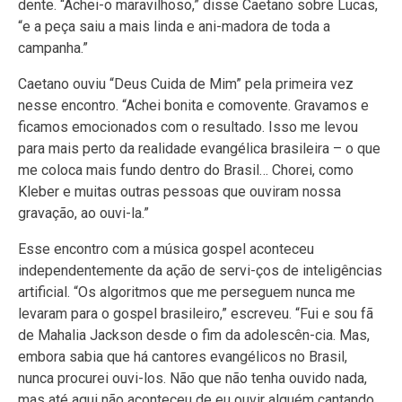
dente. “Achei-o maravilhoso,” disse Caetano sobre Lucas,
“e a peça saiu a mais linda e ani-madora de toda a
campanha.”
Caetano ouviu “Deus Cuida de Mim” pela primeira vez
nesse encontro. “Achei bonita e comovente. Gravamos e
ficamos emocionados com o resultado. Isso me levou
para mais perto da realidade evangélica brasileira – o que
me coloca mais fundo dentro do Brasil… Chorei, como
Kleber e muitas outras pessoas que ouviram nossa
gravação, ao ouvi-la.”
Esse encontro com a música gospel aconteceu
independentemente da ação de servi-ços de inteligências
artificial. “Os algoritmos que me perseguem nunca me
levaram para o gospel brasileiro,” escreveu. “Fui e sou fã
de Mahalia Jackson desde o fim da adolescên-cia. Mas,
embora sabia que há cantores evangélicos no Brasil,
nunca procurei ouvi-los. Não que não tenha ouvido nada,
mas até aqui não aconteceu de eu ouvir alguém cantando