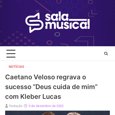
Skip
to
content
NOTÍCIAS
Caetano Veloso regrava o
sucesso “Deus cuida de mim”
com Kleber Lucas
Redação
9 de dezembro de 2022