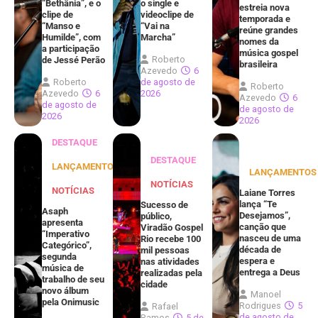
“Bethânia”, e o
o single e
estreia nova
clipe de
videoclipe de
temporada e
“Manso e
“Vai na
reúne grandes
Humilde”, com
Marcha”
nomes da
a participação
música gospel
Roberto
de Jessé Perão
brasileira
Azevedo
6
Roberto
de agosto de
Roberto
Azevedo
6
2026
Azevedo
6
de agosto de
de agosto de
2026
2026
DESTAQUE
DESTAQUE
LANÇAMENTOS
LANÇAMENTOS
NOTÍCIAS
NOTÍCIAS
Laiane Torres
lança “Te
Sucesso de
Asaph
Desejamos”,
público,
apresenta
canção que
Viradão Gospel
“Imperativo
nasceu de uma
Rio recebe 100
Categórico”,
década de
mil pessoas
segunda
espera e
nas atividades
música de
entrega a Deus
realizadas pela
trabalho de seu
cidade
novo álbum
Manoel
pela Onimusic
Rodrigues
5
Rafael
de agosto de
Ramos
5 de