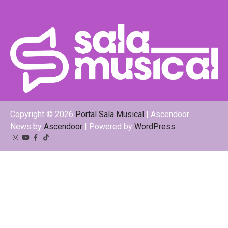
Copyright © 2026
Portal Sala Musical
| Ascendoor
News by
Ascendoor
| Powered by
WordPress
.
Instagram
YouTube
Facebook
Tiktok
Kwai