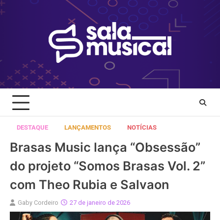
Skip
to
content
DESTAQUE
LANÇAMENTOS
NOTÍCIAS
Brasas Music lança “Obsessão”
do projeto “Somos Brasas Vol. 2”
com Theo Rubia e Salvaon
Gaby Cordeiro
27 de janeiro de 2026