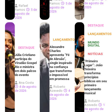
de agosto de
Ramos
5 de
Rafael
2026
agosto de
Ramos
5 de
2026
agosto de
2026
DESTAQUE
LANÇAMENTOS
LANÇAMENTOS
MUNDO
DIGITAL
Alexandre
DESTAQUE
Charles
NOTÍCIAS
Júlia Cristiano
apresenta “Fé
participa do
de Abraão”,
“Primeiro
Viradão Gospel
single inspirado
Lugar”: João
Rio e ministra
na confiança
Teixeira
em dois palcos
que transforma
transforma
do evento
o impossível
princípios
em promessa
bíblicos em seu
Ana Costa
primeiro
4 de agosto
Roberto
lançamento
de 2026
Azevedo
4
musical
de agosto de
2026
Roberto
Azevedo
1
de agosto de