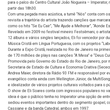
para o palco do Centro Cultural João Nogueira – Imperator, n
partir das 18h30.
Com uma pegada mais acústica, a turnê “Nós” conta com os
revisita a trajetória do artista trazendo canções que marc
como os hits “Se Eu Cair”, “Me Ajude a Melhorar”, “Aonde E
Revelado em 2009 no festival mineiro Festsêmani, o artis
12 álbuns e vários singles lançados, Eli foi vencedor por
Música Cristã em Língua Portuguesa, com os projetos “Labo
Durante a Expo Cristã, realizada no Rio de Janeiro na prim
de 170 milhões de plays nas canções “A Mesa” e “Deus Cu
Promovida pelo Governo do Estado do Rio de Janeiro, por 
Secretaria de Estado de Cultura e Economia Criativa (Secec
Andrea Maier, diretora da Rádio 93 FM e responsável por 
evangélico conta ainda com Wellington Júnior, da MultiSo
e idealizador de vários projetos culturais voltados para o pú
O show de Eli Soares conta com ingressos populares no val
ideia é que o público tenha no Imperator uma opção de entr
sediou eventos importantes dentro do segmento gospel, co
Cassiane e da banda Catedral, ambos em 1997.