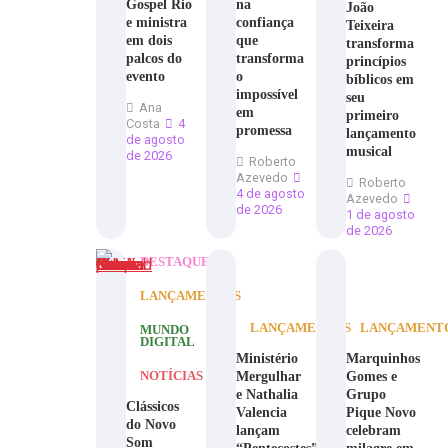
Gospel Rio
na
João
e ministra
confiança
Teixeira
em dois
que
transforma
palcos do
transforma
princípios
evento
o
bíblicos em
impossível
seu
Ana
em
primeiro
Costa
4
promessa
lançamento
de agosto
musical
de 2026
Roberto
Azevedo
Roberto
4 de agosto
Azevedo
de 2026
1 de agosto
de 2026
DESTAQUE
LANÇAMENTOS
LANÇAMENTOS
LANÇAMENT
MUNDO
DIGITAL
Ministério
Marquinhos
Mergulhar
Gomes e
NOTÍCIAS
e Nathalia
Grupo
Clássicos
Valencia
Pique Novo
do Novo
lançam
celebram
Som