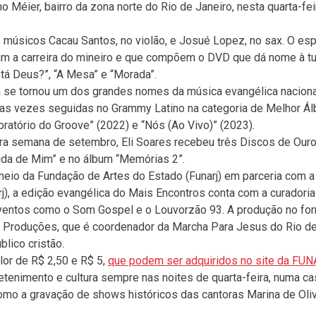
o Méier, bairro da zona norte do Rio de Janeiro, nesta quarta-feir
 músicos Cacau Santos, no violão, e Josué Lopez, no sax. O es
aram a carreira do mineiro e que compõem o DVD que dá nome à tu
stá Deus?”, “A Mesa” e “Morada”.
ta se tornou um dos grandes nomes da música evangélica nacion
 duas vezes seguidas no Grammy Latino na categoria de Melhor Á
ratório do Groove” (2022) e “Nós (Ao Vivo)” (2023).
eira semana de setembro, Eli Soares recebeu três Discos de Our
ida de Mim” e no álbum “Memórias 2”.
meio da Fundação de Artes do Estado (Funarj) em parceria com a
rj), a edição evangélica do Mais Encontros conta com a curadoria
eventos como o Som Gospel e o Louvorzão 93. A produção no fo
ng Produções, que é coordenador da Marcha Para Jesus do Rio de
blico cristão.
or de R$ 2,50 e R$ 5,
que podem ser adquiridos no site da FU
etenimento e cultura sempre nas noites de quarta-feira, numa ca
mo a gravação de shows históricos das cantoras Marina de Oliv