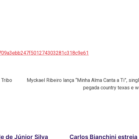
709a3ebb247f50127430328
1c318c9e61
 Tribo
Myckael Ribeiro lança “Minha Alma Canta a Ti”, sin
pegada country texas e w
e de Júnior Silva
Carlos Bianchini estreia