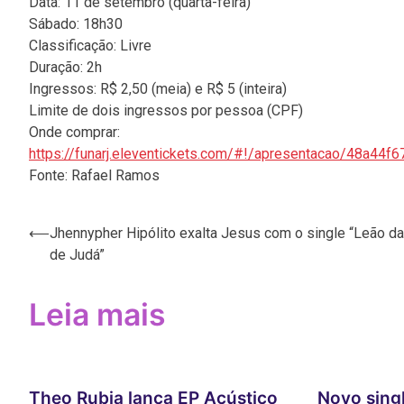
Data: 11 de setembro (quarta-feira)
Sábado: 18h30
Classificação: Livre
Duração: 2h
Ingressos: R$ 2,50 (meia) e R$ 5 (inteira)
Limite de dois ingressos por pessoa (CPF)
Onde comprar:
https://funarj.eleventickets.
com/#!/apresentacao/
48a44f6
Fonte: Rafael Ramos
⟵
Jhennypher Hipólito exalta Jesus com o single “Leão da
Navegação
de Judá”
de
Post
Leia mais
Theo Rubia lança EP Acústico
Novo singl