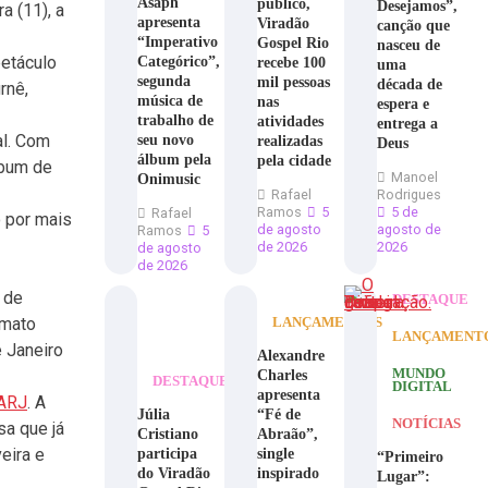
Asaph
público,
Desejamos”,
a (11), a
apresenta
Viradão
canção que
“Imperativo
Gospel Rio
nasceu de
petáculo
Categórico”,
recebe 100
uma
segunda
mil pessoas
década de
rnê,
música de
nas
espera e
trabalho de
atividades
entrega a
al. Com
seu novo
realizadas
Deus
álbum pela
pela cidade
lbum de
Manoel
Onimusic
Rafael
Rodrigues
Ramos
5
5 de
Rafael
o por mais
de agosto
agosto de
Ramos
5
de 2026
2026
de agosto
de 2026
 de
DESTAQUE
rmato
LANÇAMENTOS
LANÇAMENT
 Janeiro
Alexandre
Charles
MUNDO
DESTAQUE
DIGITAL
apresenta
NARJ
. A
Júlia
“Fé de
NOTÍCIAS
sa que já
Cristiano
Abraão”,
eira e
participa
single
“Primeiro
do Viradão
inspirado
Lugar”: