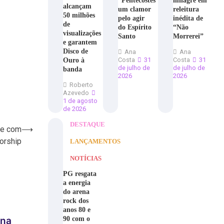
“Pentecostes”,
milagre em
alcançam
um clamor
releitura
50 milhões
pelo agir
inédita de
de
do Espírito
“Não
visualizações
Santo
Morrerei”
e garantem
Disco de
Ana
Ana
Ouro à
Costa
31
Costa
31
de julho de
de julho de
banda
2026
2026
Roberto
Azevedo
1 de agosto
de 2026
DESTAQUE
gle com
⟶
orship
LANÇAMENTOS
NOTÍCIAS
PG resgata
a energia
do arena
rock dos
anos 80 e
90 com o
 na