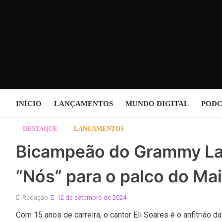
Skip
to
content
INÍCIO
LANÇAMENTOS
MUNDO DIGITAL
PODC
DESTAQUE
LANÇAMENTOS
Bicampeão do Grammy Lati
“Nós” para o palco do Ma
Redação
12 de setembro de 2024
Com 15 anos de carreira, o cantor Eli Soares é o anfitrião