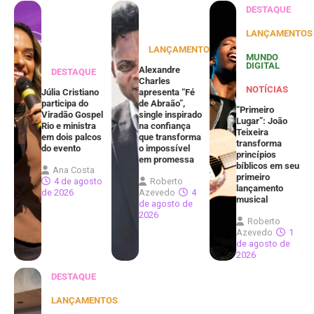
DESTAQUE
LANÇAMENTOS
LANÇAMENTOS
MUNDO
DIGITAL
Alexandre
DESTAQUE
Charles
NOTÍCIAS
Júlia Cristiano
apresenta “Fé
participa do
de Abraão”,
“Primeiro
Viradão Gospel
single inspirado
Lugar”: João
Rio e ministra
na confiança
Teixeira
em dois palcos
que transforma
transforma
do evento
o impossível
princípios
em promessa
bíblicos em seu
Ana Costa
primeiro
4 de agosto
Roberto
lançamento
de 2026
Azevedo
4
musical
de agosto de
2026
Roberto
Azevedo
1
de agosto de
2026
DESTAQUE
LANÇAMENTOS