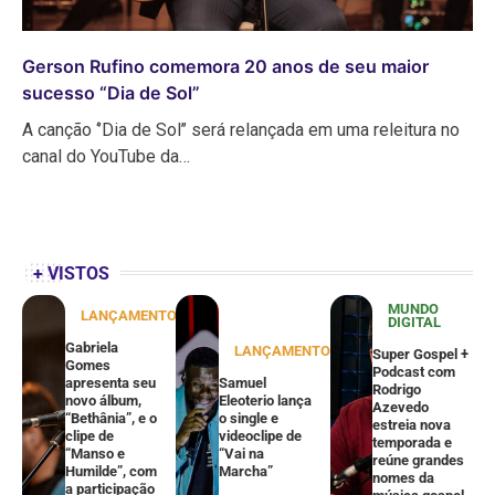
Gerson Rufino comemora 20 anos de seu maior
sucesso “Dia de Sol”
A canção ‘’Dia de Sol’’ será relançada em uma releitura no
canal do YouTube da…
+ VISTOS
MUNDO
LANÇAMENTOS
DIGITAL
Gabriela
LANÇAMENTOS
Super Gospel +
Gomes
Podcast com
apresenta seu
Samuel
Rodrigo
novo álbum,
Eleoterio lança
Azevedo
“Bethânia”, e o
o single e
estreia nova
clipe de
videoclipe de
temporada e
“Manso e
“Vai na
reúne grandes
Humilde”, com
Marcha”
nomes da
a participação