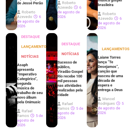
música gospel
Roberto
de Jessé Perão
brasileira
Azevedo
6
Roberto
de agosto de
Roberto
Azevedo
6
2026
Azevedo
6
de agosto de
de agosto de
2026
2026
DESTAQUE
DESTAQUE
LANÇAMENTOS
LANÇAMENTOS
NOTÍCIAS
NOTÍCIAS
Laiane Torres
lança “Te
Sucesso de
Asaph
Desejamos”,
público,
apresenta
canção que
Viradão Gospel
“Imperativo
nasceu de uma
Rio recebe 100
Categórico”,
década de
mil pessoas
segunda
espera e
nas atividades
música de
entrega a Deus
realizadas pela
trabalho de seu
cidade
novo álbum
Manoel
pela Onimusic
Rodrigues
5
Rafael
de agosto de
Ramos
5 de
Rafael
2026
agosto de
Ramos
5 de
2026
agosto de
2026