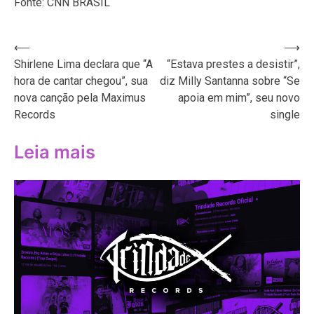
Fonte: CNN BRASIL
Navegação
⟵
⟶
Shirlene Lima declara que “A
“Estava prestes a desistir”,
de
hora de cantar chegou”, sua
diz Milly Santanna sobre “Se
Post
nova canção pela Maximus
apoia em mim”, seu novo
Records
single
Leia mais