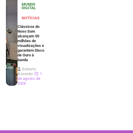
MUNDO
DIGITAL
NOTÍCIAS
Clássicos do
Novo Som
alcançam 50
milhões de
visualizações e
garantem Disco
de Ouro à
banda
Roberto
Azevedo
1
de agosto de
2026