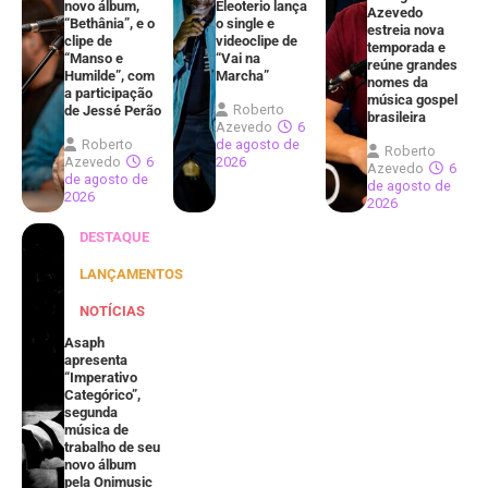
novo álbum,
Eleoterio lança
Azevedo
“Bethânia”, e o
o single e
estreia nova
clipe de
videoclipe de
temporada e
“Manso e
“Vai na
reúne grandes
Humilde”, com
Marcha”
nomes da
a participação
música gospel
Roberto
de Jessé Perão
brasileira
Azevedo
6
Roberto
de agosto de
Roberto
Azevedo
6
2026
Azevedo
6
de agosto de
de agosto de
2026
2026
DESTAQUE
LANÇAMENTOS
NOTÍCIAS
Asaph
apresenta
“Imperativo
Categórico”,
segunda
música de
trabalho de seu
novo álbum
pela Onimusic