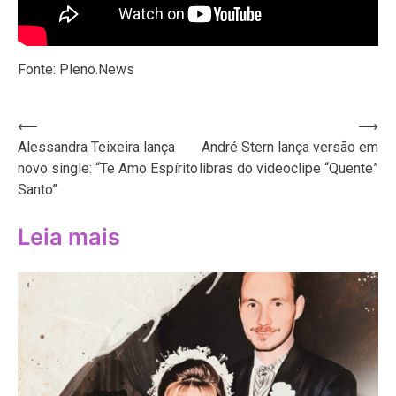
Fonte: Pleno.News
Navegação
⟵
⟶
Alessandra Teixeira lança
André Stern lança versão em
de
novo single: “Te Amo Espírito
libras do videoclipe “Quente”
Post
Santo”
Leia mais