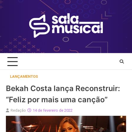
Skip
to
content
LANÇAMENTOS
Bekah Costa lança Reconstruir:
“Feliz por mais uma canção”
Redação
14 de fevereiro de 2022