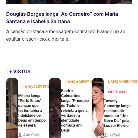
Douglas Borges lança “Ao Cordeiro” com Maria
Santana e Isabella Santana
A canção destaca a mensagem central do Evangelho ao
exaltar o sacrifício, a morte e…
+ VISTOS
LANÇAMENTOS
LANÇAMENTOS
LANÇAMENTOS
Beatriz
NOTÍCIAS
Milena lança
Guimarães
“Perto Estás”,
lança “Princípio
Tawany
canção que
de Tudo” e
Camargo lança
testemunha a
relembra que a
releitura do
fidelidade de
verdadeira
sucesso “Um
Deus em tempo
identidade
Novo Dia” pela
de espera
começa em
Louvor Eterno
Deus
Ana Costa
Rafael