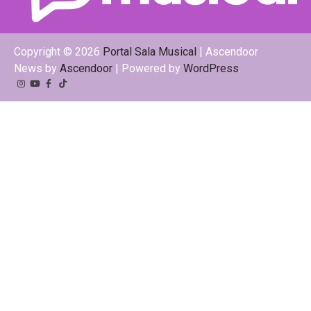
Copyright © 2026
Portal Sala Musical
| Ascendoor
News by
Ascendoor
| Powered by
WordPress
.
Instagram
YouTube
Facebook
Tiktok
Kwai