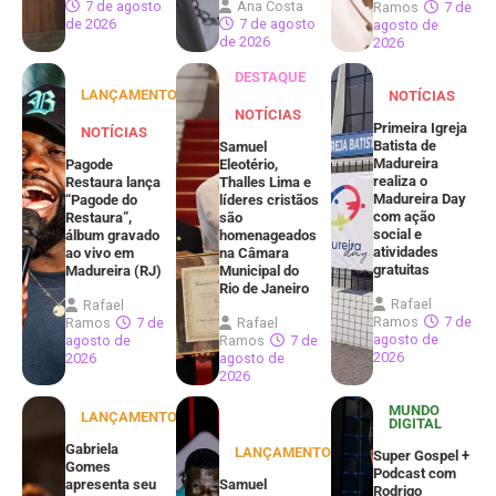
7 de agosto
Ana Costa
Ramos
7 de
de 2026
7 de agosto
agosto de
de 2026
2026
DESTAQUE
LANÇAMENTOS
NOTÍCIAS
NOTÍCIAS
Primeira Igreja
NOTÍCIAS
Batista de
Samuel
Madureira
Pagode
Eleotério,
realiza o
Restaura lança
Thalles Lima e
Madureira Day
“Pagode do
líderes cristãos
com ação
Restaura”,
são
social e
álbum gravado
homenageados
atividades
ao vivo em
na Câmara
gratuitas
Madureira (RJ)
Municipal do
Rio de Janeiro
Rafael
Rafael
Ramos
7 de
Ramos
7 de
Rafael
agosto de
agosto de
Ramos
7 de
2026
2026
agosto de
2026
MUNDO
LANÇAMENTOS
DIGITAL
Gabriela
LANÇAMENTOS
Super Gospel +
Gomes
Podcast com
apresenta seu
Samuel
Rodrigo