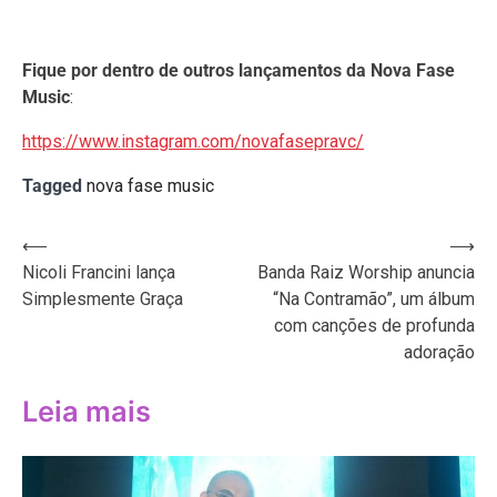
Fique por dentro de outros lançamentos da Nova Fase
Music
:
https://www.instagram.com/novafasepravc/
Tagged
nova fase music
Navegação
⟵
⟶
Nicoli Francini lança
Banda Raiz Worship anuncia
de
Simplesmente Graça
“Na Contramão”, um álbum
Post
com canções de profunda
adoração
Leia mais