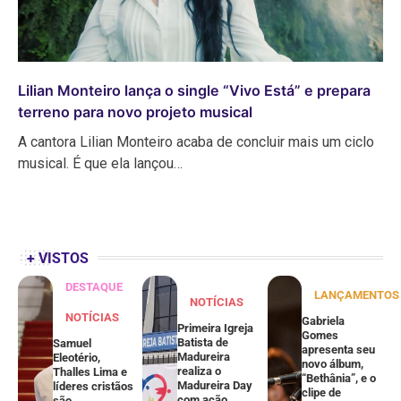
Lilian Monteiro lança o single “Vivo Está” e prepara
terreno para novo projeto musical
A cantora Lilian Monteiro acaba de concluir mais um ciclo
musical. É que ela lançou…
+ VISTOS
DESTAQUE
LANÇAMENTOS
NOTÍCIAS
NOTÍCIAS
Gabriela
Primeira Igreja
Gomes
Batista de
Samuel
apresenta seu
Madureira
Eleotério,
novo álbum,
realiza o
Thalles Lima e
“Bethânia”, e o
Madureira Day
líderes cristãos
clipe de
com ação
são