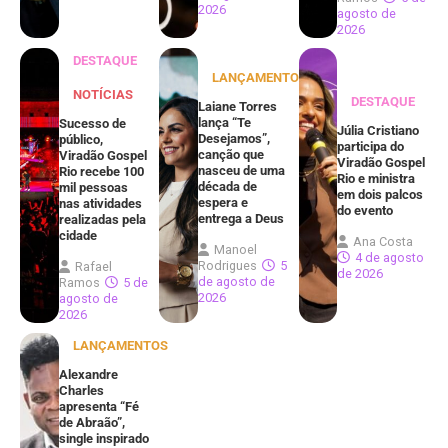
2026
agosto de
2026
DESTAQUE
LANÇAMENTOS
NOTÍCIAS
DESTAQUE
Laiane Torres
lança “Te
Sucesso de
Júlia Cristiano
Desejamos”,
público,
participa do
canção que
Viradão Gospel
Viradão Gospel
nasceu de uma
Rio recebe 100
Rio e ministra
década de
mil pessoas
em dois palcos
espera e
nas atividades
do evento
entrega a Deus
realizadas pela
cidade
Ana Costa
Manoel
4 de agosto
Rodrigues
5
Rafael
de 2026
de agosto de
Ramos
5 de
2026
agosto de
2026
LANÇAMENTOS
Alexandre
Charles
apresenta “Fé
de Abraão”,
single inspirado