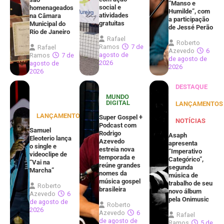
“Manso e
social e
homenageados
Humilde”, com
atividades
na Câmara
a participação
gratuitas
Municipal do
de Jessé Perão
Rio de Janeiro
Rafael
Roberto
Ramos
7 de
Rafael
Azevedo
6
agosto de
Ramos
7 de
de agosto de
2026
agosto de
2026
2026
DESTAQUE
MUNDO
DIGITAL
LANÇAMENTOS
LANÇAMENTOS
Super Gospel +
NOTÍCIAS
Podcast com
Samuel
Rodrigo
Asaph
Eleoterio lança
Azevedo
apresenta
o single e
estreia nova
“Imperativo
videoclipe de
temporada e
Categórico”,
“Vai na
reúne grandes
segunda
Marcha”
nomes da
música de
música gospel
trabalho de seu
Roberto
brasileira
novo álbum
Azevedo
6
pela Onimusic
de agosto de
Roberto
2026
Azevedo
6
Rafael
de agosto de
Ramos
5 de