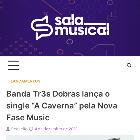
Skip
to
content
LANÇAMENTOS
Banda Tr3s Dobras lança o
single “A Caverna” pela Nova
Fase Music
Redação
4 de dezembro de 2023