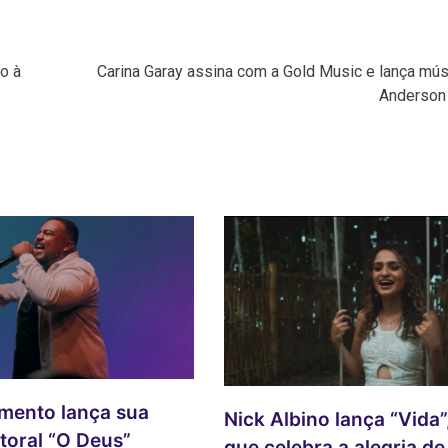
o à
Carina Garay assina com a Gold Music e lança mús
Anderson 
mento lança sua
Nick Albino lança “Vida”
toral “O Deus”
que celebra a alegria de