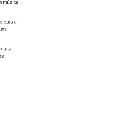
 a música
o para a
 um
 muita
os