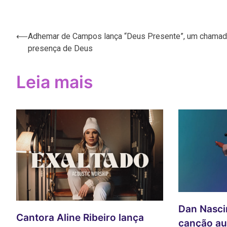
Navegação
⟵
Adhemar de Campos lança “Deus Presente”, um chamad
presença de Deus
de
Post
Leia mais
Dan Nasci
Cantora Aline Ribeiro lança
canção au