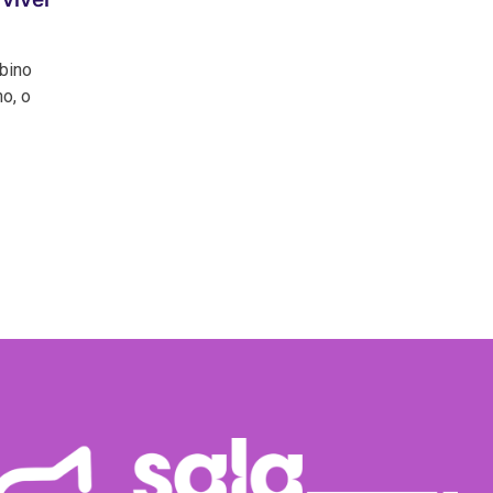
lbino
o, o