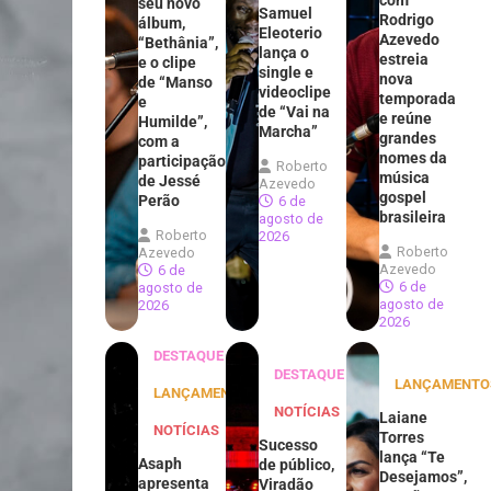
com
seu novo
Samuel
Rodrigo
álbum,
Eleoterio
Azevedo
“Bethânia”,
lança o
estreia
e o clipe
single e
nova
de “Manso
videoclipe
temporada
e
de “Vai na
e reúne
Humilde”,
Marcha”
grandes
com a
nomes da
participação
Roberto
música
de Jessé
Azevedo
gospel
Perão
6 de
brasileira
agosto de
Roberto
2026
Roberto
Azevedo
Azevedo
6 de
6 de
agosto de
agosto de
2026
2026
DESTAQUE
DESTAQUE
LANÇAMENTO
LANÇAMENTOS
NOTÍCIAS
Laiane
NOTÍCIAS
Torres
Sucesso
lança “Te
Asaph
de público,
Desejamos”,
apresenta
Viradão