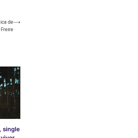
ica de
⟶
Freire
, single
 viver