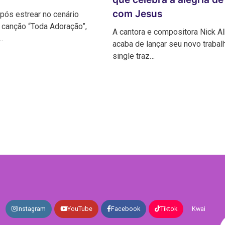
com Jesus
pós estrear no cenário
 canção “Toda Adoração”,
A cantora e compositora Nick A
…
acaba de lançar seu novo trabalh
single traz…
Instagram
YouTube
Facebook
Tiktok
Kwai