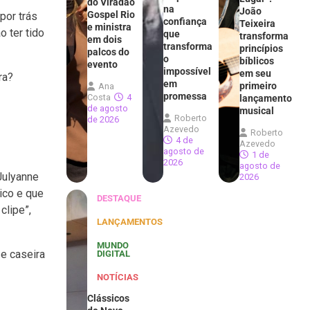
do Viradão
na
João
Gospel Rio
por trás
confiança
Teixeira
e ministra
 ter tido
que
transforma
em dois
transforma
princípios
palcos do
o
bíblicos
evento
impossível
em seu
ra?
em
primeiro
Ana
promessa
Costa
4
lançamento
de agosto
musical
Roberto
de 2026
Azevedo
Roberto
4 de
Azevedo
agosto de
1 de
2026
agosto de
 Julyanne
2026
tico e que
DESTAQUE
clipe”,
LANÇAMENTOS
MUNDO
e caseira
DIGITAL
NOTÍCIAS
Clássicos