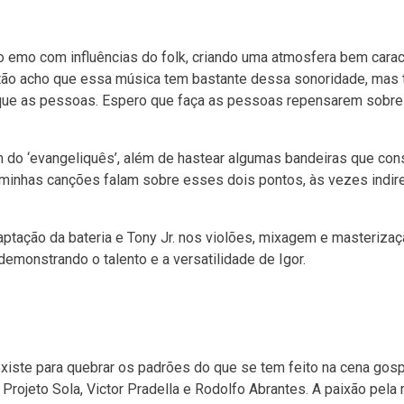
emo com influências do folk, criando uma atmosfera bem caract
ntão acho que essa música tem bastante dessa sonoridade, ma
oque as pessoas. Espero que faça as pessoas repensarem sobre
m do ‘evangeliquês’, além de hastear algumas bandeiras que con
 minhas canções falam sobre esses dois pontos, às vezes indir
aptação da bateria e Tony Jr. nos violões, mixagem e masterizaç
demonstrando o talento e a versatilidade de Igor.
xiste para quebrar os padrões do que se tem feito na cena gospe
rojeto Sola, Victor Pradella e Rodolfo Abrantes. A paixão pela