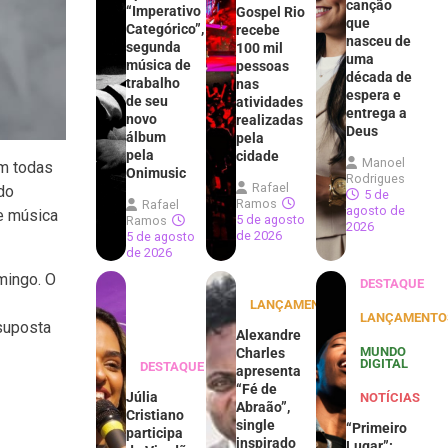
canção
“Imperativo
Gospel Rio
que
Categórico”,
recebe
nasceu de
segunda
100 mil
uma
música de
pessoas
década de
trabalho
nas
espera e
de seu
atividades
entrega a
novo
realizadas
Deus
álbum
pela
pela
cidade
Manoel
em todas
Onimusic
Rodrigues
Rafael
do
5 de
Ramos
Rafael
agosto de
de música
5 de agosto
Ramos
2026
de 2026
5 de agosto
de 2026
mingo. O
DESTAQUE
LANÇAMENTOS
LANÇAMENTO
suposta
Alexandre
MUNDO
Charles
DIGITAL
DESTAQUE
apresenta
“Fé de
Júlia
NOTÍCIAS
Abraão”,
Cristiano
single
“Primeiro
participa
inspirado
Lugar”: