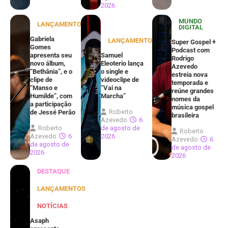
2026
MUNDO
LANÇAMENTOS
DIGITAL
Gabriela
LANÇAMENTOS
Super Gospel +
Gomes
Podcast com
apresenta seu
Samuel
Rodrigo
novo álbum,
Eleoterio lança
Azevedo
“Bethânia”, e o
o single e
estreia nova
clipe de
videoclipe de
temporada e
“Manso e
“Vai na
reúne grandes
Humilde”, com
Marcha”
nomes da
a participação
música gospel
Roberto
de Jessé Perão
brasileira
Azevedo
6
Roberto
de agosto de
Roberto
Azevedo
6
2026
Azevedo
6
de agosto de
de agosto de
2026
2026
DESTAQUE
LANÇAMENTOS
NOTÍCIAS
Asaph