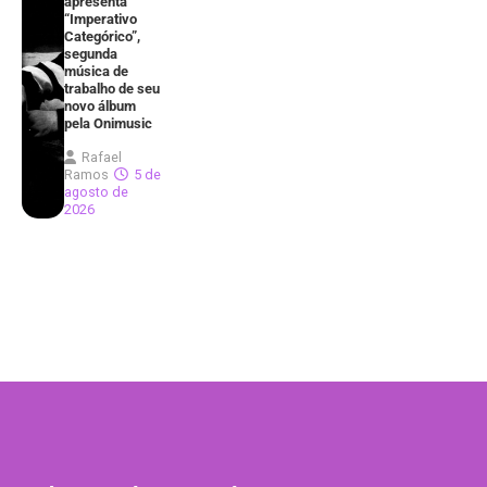
apresenta
“Imperativo
Categórico”,
segunda
música de
trabalho de seu
novo álbum
pela Onimusic
Rafael
Ramos
5 de
agosto de
2026