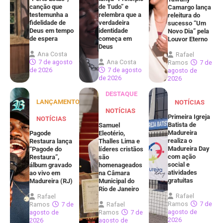
canção que
de Tudo” e
Camargo lança
testemunha a
relembra que a
releitura do
fidelidade de
verdadeira
sucesso “Um
Deus em tempo
identidade
Novo Dia” pela
de espera
começa em
Louvor Eterno
Deus
Ana Costa
Rafael
7 de agosto
Ana Costa
Ramos
7 de
de 2026
7 de agosto
agosto de
de 2026
2026
DESTAQUE
LANÇAMENTOS
NOTÍCIAS
NOTÍCIAS
Primeira Igreja
NOTÍCIAS
Batista de
Samuel
Madureira
Pagode
Eleotério,
realiza o
Restaura lança
Thalles Lima e
Madureira Day
“Pagode do
líderes cristãos
com ação
Restaura”,
são
social e
álbum gravado
homenageados
atividades
ao vivo em
na Câmara
gratuitas
Madureira (RJ)
Municipal do
Rio de Janeiro
Rafael
Rafael
Ramos
7 de
Ramos
7 de
Rafael
agosto de
agosto de
Ramos
7 de
2026
2026
agosto de