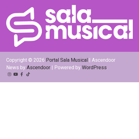
Copyright © 2026
Portal Sala Musical
| Ascendoor
News by
Ascendoor
| Powered by
WordPress
.
Instagram
YouTube
Facebook
Tiktok
Kwai