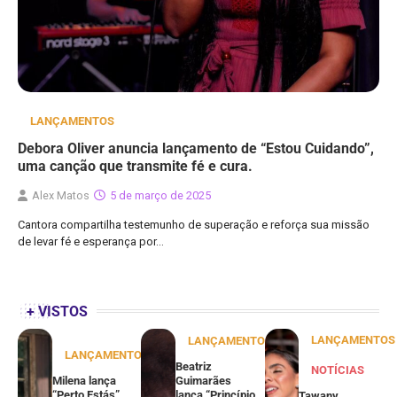
LANÇAMENTOS
Debora Oliver anuncia lançamento de “Estou Cuidando”,
uma canção que transmite fé e cura.
Alex Matos
5 de março de 2025
Cantora compartilha testemunho de superação e reforça sua missão
de levar fé e esperança por…
+ VISTOS
LANÇAMENTOS
LANÇAMENTOS
LANÇAMENTOS
Beatriz
NOTÍCIAS
Milena lança
Guimarães
“Perto Estás”,
lança “Princípio
Tawany