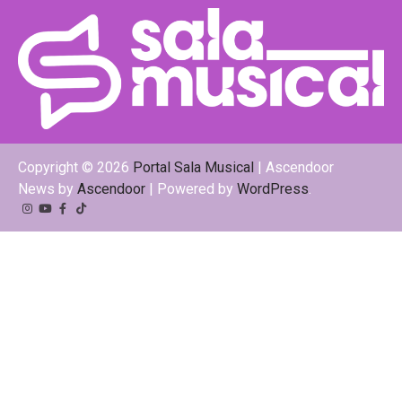
Copyright © 2026
Portal Sala Musical
| Ascendoor
News by
Ascendoor
| Powered by
WordPress
.
Instagram
YouTube
Facebook
Tiktok
Kwai