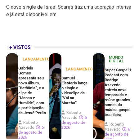
O novo single de Israel Soares traz uma adoração intensa
e já está disponível em…
+ VISTOS
MUNDO
LANÇAMENTOS
DIGITAL
Gabriela
LANÇAMENTOS
Super Gospel +
Gomes
Podcast com
apresenta seu
Samuel
Rodrigo
novo álbum,
Eleoterio lança
Azevedo
“Bethânia”, e o
o single e
estreia nova
clipe de
videoclipe de
temporada e
“Manso e
“Vai na
reúne grandes
Humilde”, com
Marcha”
nomes da
a participação
música gospel
Roberto
de Jessé Perão
brasileira
Azevedo
6
Roberto
de agosto de
Roberto
Azevedo
6
2026
Azevedo
6
de agosto de
de agosto de
2026