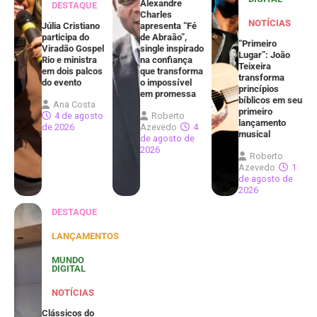
Alexandre
DESTAQUE
Charles
NOTÍCIAS
Júlia Cristiano
apresenta “Fé
participa do
de Abraão”,
“Primeiro
Viradão Gospel
single inspirado
Lugar”: João
Rio e ministra
na confiança
Teixeira
em dois palcos
que transforma
transforma
do evento
o impossível
princípios
em promessa
bíblicos em seu
Ana Costa
primeiro
4 de agosto
Roberto
lançamento
de 2026
Azevedo
4
musical
de agosto de
2026
Roberto
Azevedo
1
de agosto de
2026
DESTAQUE
LANÇAMENTOS
MUNDO
DIGITAL
NOTÍCIAS
Clássicos do