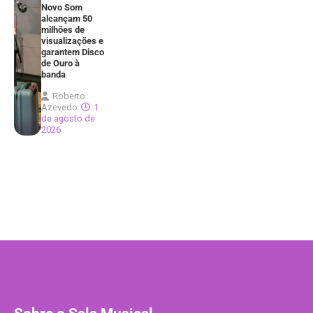
Novo Som
alcançam 50
milhões de
visualizações e
garantem Disco
de Ouro à
banda
Roberto
Azevedo
1
de agosto de
2026