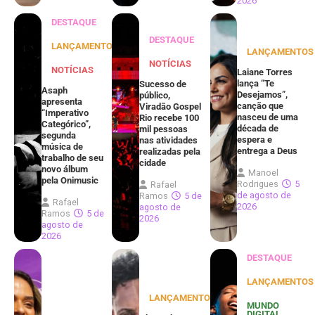
2026
DESTAQUE
DESTAQUE
LANÇAMENTOS
LANÇAMENTOS
NOTÍCIAS
NOTÍCIAS
Laiane Torres
lança “Te
Sucesso de
Asaph
Desejamos”,
público,
apresenta
canção que
Viradão Gospel
“Imperativo
nasceu de uma
Rio recebe 100
Categórico”,
década de
mil pessoas
segunda
espera e
nas atividades
música de
entrega a Deus
realizadas pela
trabalho de seu
cidade
novo álbum
Manoel
pela Onimusic
Rodrigues
5
Rafael
de agosto de
Ramos
5 de
Rafael
2026
agosto de
Ramos
5 de
2026
agosto de
2026
DESTAQUE
LANÇAMENTOS
LANÇAMENTOS
MUNDO
DIGITAL