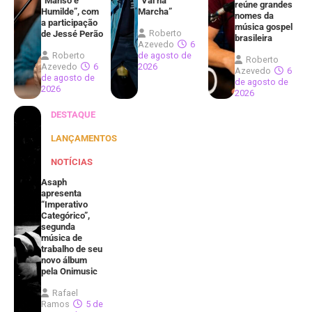
“Manso e
“Vai na
reúne grandes
Humilde”, com
Marcha”
nomes da
a participação
música gospel
Roberto
de Jessé Perão
brasileira
Azevedo
6
Roberto
de agosto de
Roberto
Azevedo
6
2026
Azevedo
6
de agosto de
de agosto de
2026
2026
DESTAQUE
LANÇAMENTOS
NOTÍCIAS
Asaph
apresenta
“Imperativo
Categórico”,
segunda
música de
trabalho de seu
novo álbum
pela Onimusic
Rafael
Ramos
5 de