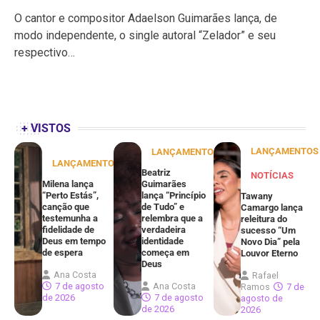
O cantor e compositor Adaelson Guimarães lança, de
modo independente, o single autoral “Zelador” e seu
respectivo…
+ VISTOS
LANÇAMENTOS
LANÇAMENTOS
LANÇAMENTOS
Beatriz
NOTÍCIAS
Milena lança
Guimarães
“Perto Estás”,
lança “Princípio
Tawany
canção que
de Tudo” e
Camargo lança
testemunha a
relembra que a
releitura do
fidelidade de
verdadeira
sucesso “Um
Deus em tempo
identidade
Novo Dia” pela
de espera
começa em
Louvor Eterno
Deus
Ana Costa
Rafael
7 de agosto
Ana Costa
Ramos
7 de
de 2026
7 de agosto
agosto de
de 2026
2026