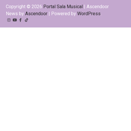
Copyright © 2026
Portal Sala Musical
| Ascendoor
News by
Ascendoor
| Powered by
WordPress
.
Instagram
YouTube
Facebook
Tiktok
Kwai