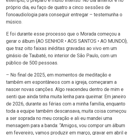
exemplo, o preparo é muito intenso. No dia anterior e no
próprio dia, eu faço de quatro a cinco sessões de
fonoaudiologia para conseguir entregar – testemunha o
músico.
E foi durante esse processo que o Morada começou a
gerar o álbum {AO SENHOR • AOS SANTOS • AO MUNDO},
que traz oito faixas inéditas gravadas ao vivo em um
ginásio de Taubaté, no interior de São Paulo, com um
público de 500 pessoas.
– No final de 2025, em momentos de meditação e
também em espontâneos com a igreja, começaram a
nascer novas canções. Algo reacendeu dentro de mim e
senti que ainda tinha muita lenha para queimar. Em janeiro
de 2026, durante as férias com a minha família, enquanto
toda a equipe também descansava, muita coisa começou
a ser soprada no meu coração e ali eu mandei uma
mensagem para a banda: “Amigos, vou compor um álbum
em fevereiro, vamos produzir em março, gravar em abril e