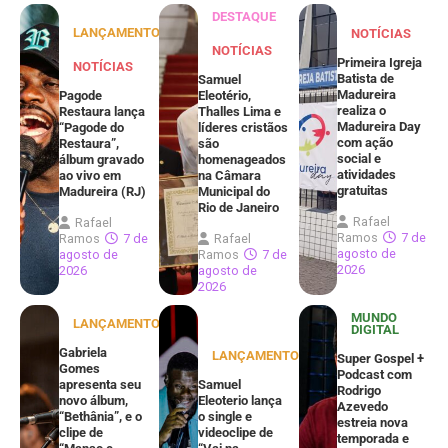
DESTAQUE
LANÇAMENTOS
NOTÍCIAS
NOTÍCIAS
Primeira Igreja
NOTÍCIAS
Batista de
Samuel
Madureira
Pagode
Eleotério,
realiza o
Restaura lança
Thalles Lima e
Madureira Day
“Pagode do
líderes cristãos
com ação
Restaura”,
são
social e
álbum gravado
homenageados
atividades
ao vivo em
na Câmara
gratuitas
Madureira (RJ)
Municipal do
Rio de Janeiro
Rafael
Rafael
Ramos
7 de
Ramos
7 de
Rafael
agosto de
agosto de
Ramos
7 de
2026
2026
agosto de
2026
MUNDO
LANÇAMENTOS
DIGITAL
Gabriela
LANÇAMENTOS
Super Gospel +
Gomes
Podcast com
apresenta seu
Samuel
Rodrigo
novo álbum,
Eleoterio lança
Azevedo
“Bethânia”, e o
o single e
estreia nova
clipe de
videoclipe de
temporada e