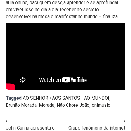
aula online, para quem deseja aprender e se aprofundar
em viver isso no dia a dia: receber no secreto,
desenvolver na mesa e manifestar no mundo – finaliza.
Tagged
AO SENHOR • AOS SANTOS • AO MUNDO}
,
Brunão Morada
,
Morada
,
Não Chore João
,
onimusic
Navegação
⟵
⟶
John Cunha apresenta o
Grupo fenômeno da internet
de