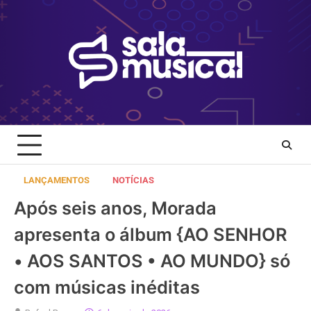
Skip
to
content
LANÇAMENTOS
NOTÍCIAS
Após seis anos, Morada
apresenta o álbum {AO SENHOR
• AOS SANTOS • AO MUNDO} só
com músicas inéditas