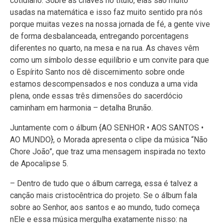
cotidiano. Sobre as chaves no título, elas são muito
usadas na matemática e isso faz muito sentido pra nós
porque muitas vezes na nossa jornada de fé, a gente vive
de forma desbalanceada, entregando porcentagens
diferentes no quarto, na mesa e na rua. As chaves vêm
como um símbolo desse equilíbrio e um convite para que
o Espírito Santo nos dê discernimento sobre onde
estamos descompensados e nos conduza a uma vida
plena, onde essas três dimensões do sacerdócio
caminham em harmonia – detalha Brunão.
Juntamente com o álbum {AO SENHOR • AOS SANTOS •
AO MUNDO}, o Morada apresenta o clipe da música “Não
Chore João”, que traz uma mensagem inspirada no texto
de Apocalipse 5.
– Dentro de tudo que o álbum carrega, essa é talvez a
canção mais cristocêntrica do projeto. Se o álbum fala
sobre ao Senhor, aos santos e ao mundo, tudo começa
nEle e essa música mergulha exatamente nisso: na