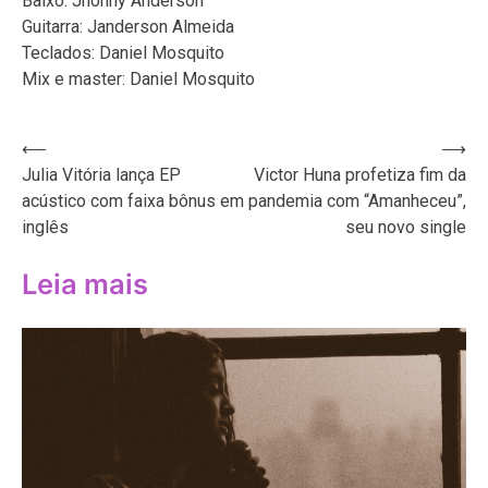
Baixo: Jhonny Anderson
Guitarra: Janderson Almeida
Teclados: Daniel Mosquito
Mix e master: Daniel Mosquito
Navegação
⟵
⟶
Julia Vitória lança EP
Victor Huna profetiza fim da
de
acústico com faixa bônus em
pandemia com “Amanheceu”,
Post
inglês
seu novo single
Leia mais