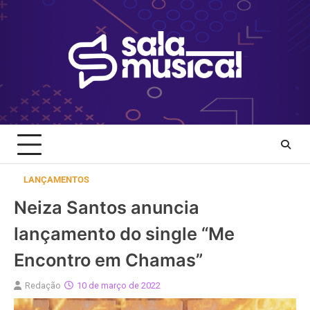
Skip
to
content
LANÇAMENTOS
Neiza Santos anuncia
lançamento do single “Me
Encontro em Chamas”
Redação
10 de março de 2022