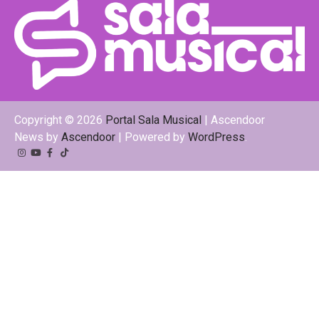
Copyright © 2026
Portal Sala Musical
| Ascendoor
News by
Ascendoor
| Powered by
WordPress
.
Instagram
YouTube
Facebook
Tiktok
Kwai