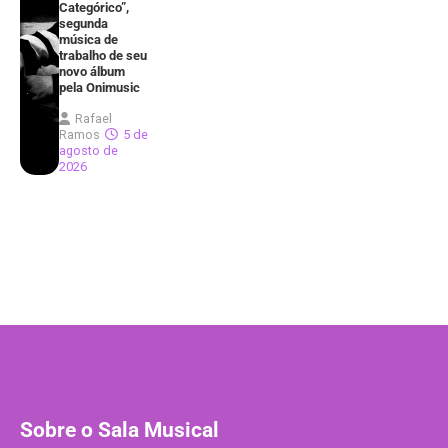
Categórico”,
segunda
música de
trabalho de seu
novo álbum
pela Onimusic
Rafael
Ramos
5 de
agosto de
2026
Sobre o Sala Musical