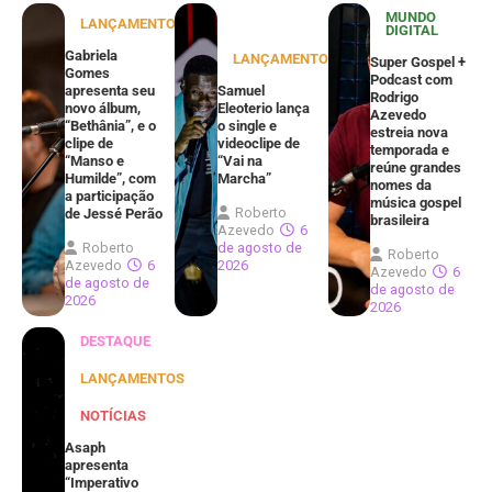
MUNDO
LANÇAMENTOS
DIGITAL
Gabriela
LANÇAMENTOS
Super Gospel +
Gomes
Podcast com
apresenta seu
Samuel
Rodrigo
novo álbum,
Eleoterio lança
Azevedo
“Bethânia”, e o
o single e
estreia nova
clipe de
videoclipe de
temporada e
“Manso e
“Vai na
reúne grandes
Humilde”, com
Marcha”
nomes da
a participação
música gospel
Roberto
de Jessé Perão
brasileira
Azevedo
6
Roberto
de agosto de
Roberto
Azevedo
6
2026
Azevedo
6
de agosto de
de agosto de
2026
2026
DESTAQUE
LANÇAMENTOS
NOTÍCIAS
Asaph
apresenta
“Imperativo