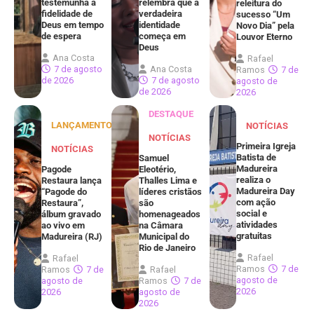
testemunha a
relembra que a
releitura do
fidelidade de
verdadeira
sucesso “Um
Deus em tempo
identidade
Novo Dia” pela
de espera
começa em
Louvor Eterno
Deus
Ana Costa
Rafael
7 de agosto
Ana Costa
Ramos
7 de
de 2026
7 de agosto
agosto de
de 2026
2026
DESTAQUE
LANÇAMENTOS
NOTÍCIAS
NOTÍCIAS
Primeira Igreja
NOTÍCIAS
Batista de
Samuel
Madureira
Pagode
Eleotério,
realiza o
Restaura lança
Thalles Lima e
Madureira Day
“Pagode do
líderes cristãos
com ação
Restaura”,
são
social e
álbum gravado
homenageados
atividades
ao vivo em
na Câmara
gratuitas
Madureira (RJ)
Municipal do
Rio de Janeiro
Rafael
Rafael
Ramos
7 de
Ramos
7 de
Rafael
agosto de
agosto de
Ramos
7 de
2026
2026
agosto de
2026