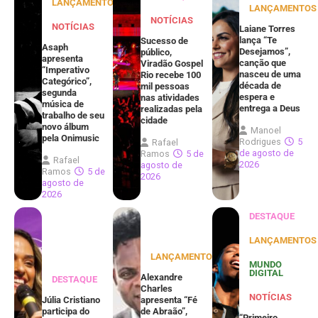
LANÇAMENTOS
LANÇAMENTOS
NOTÍCIAS
NOTÍCIAS
Laiane Torres
lança “Te
Sucesso de
Asaph
Desejamos”,
público,
apresenta
canção que
Viradão Gospel
“Imperativo
nasceu de uma
Rio recebe 100
Categórico”,
década de
mil pessoas
segunda
espera e
nas atividades
música de
entrega a Deus
realizadas pela
trabalho de seu
cidade
novo álbum
Manoel
pela Onimusic
Rodrigues
5
Rafael
de agosto de
Ramos
5 de
Rafael
2026
agosto de
Ramos
5 de
2026
agosto de
2026
DESTAQUE
LANÇAMENTOS
LANÇAMENTOS
MUNDO
DIGITAL
Alexandre
DESTAQUE
Charles
NOTÍCIAS
Júlia Cristiano
apresenta “Fé
participa do
de Abraão”,
“Primeiro