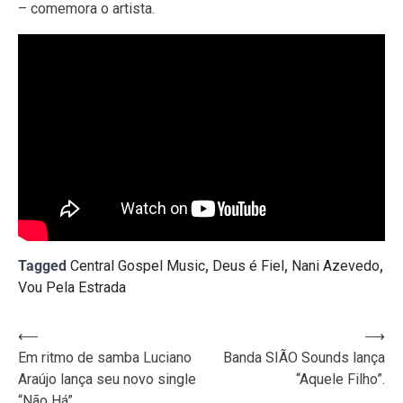
– comemora o artista.
Tagged
Central Gospel Music
,
Deus é Fiel
,
Nani Azevedo
,
Vou Pela Estrada
Navegação
⟵
⟶
Em ritmo de samba Luciano
Banda SIÃO Sounds lança
de
Araújo lança seu novo single
“Aquele Filho”.
Post
“Não Há”