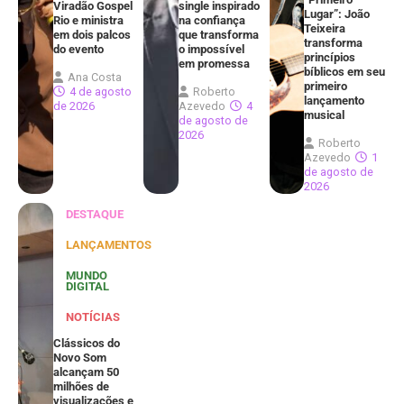
Viradão Gospel
single inspirado
Lugar”: João
Rio e ministra
na confiança
Teixeira
em dois palcos
que transforma
transforma
do evento
o impossível
princípios
em promessa
bíblicos em seu
Ana Costa
primeiro
4 de agosto
Roberto
lançamento
de 2026
Azevedo
4
musical
de agosto de
2026
Roberto
Azevedo
1
de agosto de
2026
DESTAQUE
LANÇAMENTOS
MUNDO
DIGITAL
NOTÍCIAS
Clássicos do
Novo Som
alcançam 50
milhões de
visualizações e