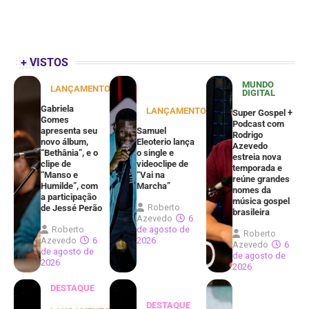
+ VISTOS
MUNDO
LANÇAMENTOS
DIGITAL
Gabriela
LANÇAMENTOS
Super Gospel +
Gomes
Podcast com
apresenta seu
Samuel
Rodrigo
novo álbum,
Eleoterio lança
Azevedo
“Bethânia”, e o
o single e
estreia nova
clipe de
videoclipe de
temporada e
“Manso e
“Vai na
reúne grandes
Humilde”, com
Marcha”
nomes da
a participação
música gospel
Roberto
de Jessé Perão
brasileira
Azevedo
6
Roberto
de agosto de
Roberto
Azevedo
6
2026
Azevedo
6
de agosto de
de agosto de
2026
2026
DESTAQUE
DESTAQUE