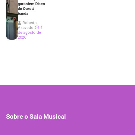
garantem Disco
de Ouro à
banda
Roberto
Azevedo
1
de agosto de
2026
Sobre o Sala Musical