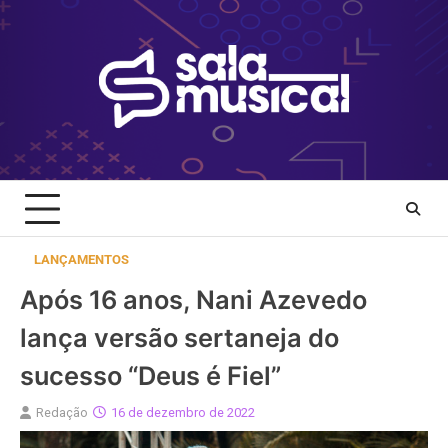
Skip
to
content
LANÇAMENTOS
Após 16 anos, Nani Azevedo
lança versão sertaneja do
sucesso “Deus é Fiel”
Redação
16 de dezembro de 2022