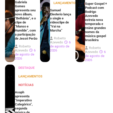
Gabriela
LANÇAMENTOS
Super Gospel +
Gomes
Podcast com
apresenta seu
Samuel
Rodrigo
novo álbum,
Eleoterio lança
Azevedo
“Bethânia”, e o
o single e
estreia nova
clipe de
videoclipe de
temporada e
“Manso e
“Vai na
reúne grandes
Humilde”, com
Marcha”
nomes da
a participação
música gospel
Roberto
de Jessé Perão
brasileira
Azevedo
6
Roberto
de agosto de
Roberto
Azevedo
6
2026
Azevedo
6
de agosto de
de agosto de
2026
2026
DESTAQUE
LANÇAMENTOS
NOTÍCIAS
Asaph
apresenta
“Imperativo
Categórico”,
segunda
música de