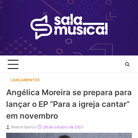
Skip
to
content
LANÇAMENTOS
Angélica Moreira se prepara para
lançar o EP “Para a igreja cantar”
em novembro
Niwton Barros
28 de outubro de 2021