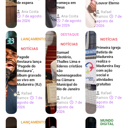
de espera
começa em
Louvor Eterno
Deus
Ana Costa
Rafael
7 de agosto
Ana Costa
Ramos
7 de
de 2026
7 de agosto
agosto de
de 2026
2026
DESTAQUE
LANÇAMENTOS
NOTÍCIAS
NOTÍCIAS
Primeira Igreja
NOTÍCIAS
Batista de
Samuel
Madureira
Pagode
Eleotério,
realiza o
Restaura lança
Thalles Lima e
Madureira Day
“Pagode do
líderes cristãos
com ação
Restaura”,
são
social e
álbum gravado
homenageados
atividades
ao vivo em
na Câmara
gratuitas
Madureira (RJ)
Municipal do
Rio de Janeiro
Rafael
Rafael
Ramos
7 de
Ramos
7 de
Rafael
agosto de
agosto de
Ramos
7 de
2026
2026
agosto de
2026
MUNDO
LANÇAMENTOS
DIGITAL