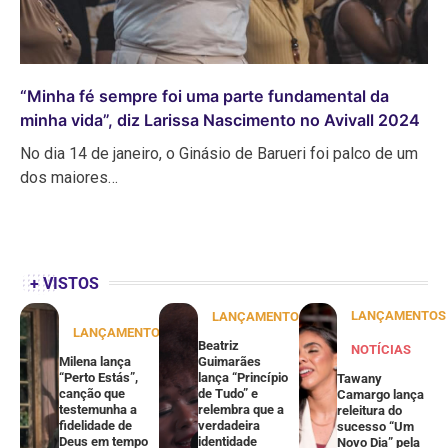
“Minha fé sempre foi uma parte fundamental da
minha vida”, diz Larissa Nascimento no Avivall 2024
No dia 14 de janeiro, o Ginásio de Barueri foi palco de um
dos maiores…
+ VISTOS
LANÇAMENTOS
LANÇAMENTOS
LANÇAMENTOS
Beatriz
NOTÍCIAS
Milena lança
Guimarães
“Perto Estás”,
lança “Princípio
Tawany
canção que
de Tudo” e
Camargo lança
testemunha a
relembra que a
releitura do
fidelidade de
verdadeira
sucesso “Um
Deus em tempo
identidade
Novo Dia” pela