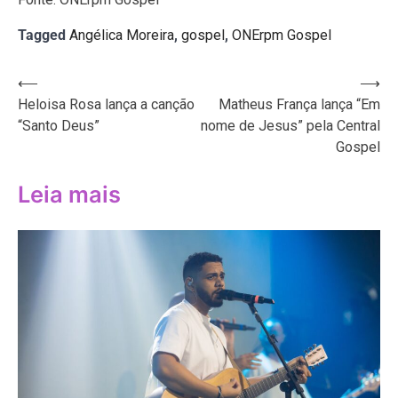
Tagged
Angélica Moreira
,
gospel
,
ONErpm Gospel
Navegação
⟵
⟶
Heloisa Rosa lança a canção
Matheus França lança “Em
de
“Santo Deus”
nome de Jesus” pela Central
Post
Gospel
Leia mais