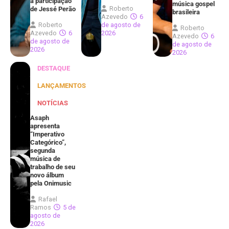
a participação
música gospel
Roberto
de Jessé Perão
brasileira
Azevedo
6
Roberto
de agosto de
Roberto
Azevedo
6
2026
Azevedo
6
de agosto de
de agosto de
2026
2026
DESTAQUE
LANÇAMENTOS
NOTÍCIAS
Asaph
apresenta
“Imperativo
Categórico”,
segunda
música de
trabalho de seu
novo álbum
pela Onimusic
Rafael
Ramos
5 de
agosto de
2026