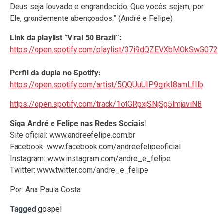
Deus seja louvado e engrandecido. Que vocês sejam, por
Ele, grandemente abençoados.” (André e Felipe)
Link da playlist “Viral 50 Brazil”:
https://open.spotify.com/playlist/37i9dQZEVXbMOkSwG07
Perfil da dupla no Spotify:
https://open.spotify.com/artist/5QQUuUIP9gjrkI8amLfIlb
https://open.spotify.com/track/1otGRpxjSNjSg5lmjaviNB
Siga André e Felipe nas Redes Sociais!
Site oficial: www.andreefelipe.com.br
Facebook: www.facebook.com/andreefelipeoficial
Instagram: www.instagram.com/andre_e_felipe
Twitter: www.twitter.com/andre_e_felipe
Por: Ana Paula Costa
Tagged
gospel