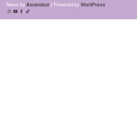
News by
Ascendoor
| Powered by
WordPress
.
Instagram
YouTube
Facebook
Tiktok
Kwai