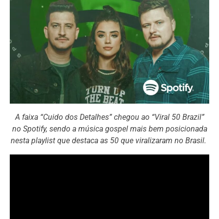
A faixa “Cuido dos Detalhes” chegou ao “Viral 50 Brazil”
no Spotify, sendo a música gospel mais bem posicionada
nesta playlist que destaca as 50 que viralizaram no Brasil.