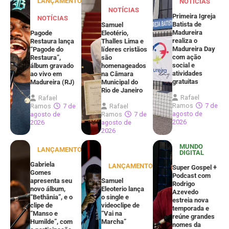
LANÇAMENTOS
NOTÍCIAS
NOTÍCIAS
Primeira Igreja
NOTÍCIAS
Batista de
Samuel
Madureira
Pagode
Eleotério,
realiza o
Restaura lança
Thalles Lima e
Madureira Day
“Pagode do
líderes cristãos
com ação
Restaura”,
são
social e
álbum gravado
homenageados
atividades
ao vivo em
na Câmara
gratuitas
Madureira (RJ)
Municipal do
Rio de Janeiro
Rafael
Rafael
Ramos
7 de
Ramos
7 de
Rafael
agosto de
agosto de
Ramos
7 de
2026
2026
agosto de
2026
MUNDO
LANÇAMENTOS
DIGITAL
Gabriela
LANÇAMENTOS
Super Gospel +
Gomes
Podcast com
apresenta seu
Samuel
Rodrigo
novo álbum,
Eleoterio lança
Azevedo
“Bethânia”, e o
o single e
estreia nova
clipe de
videoclipe de
temporada e
“Manso e
“Vai na
reúne grandes
Humilde”, com
Marcha”
nomes da