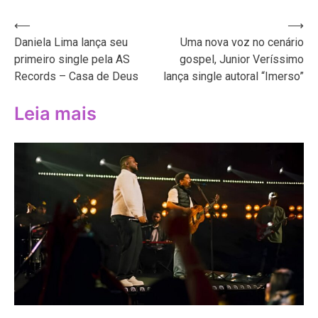
Navegação
⟵
⟶
Daniela Lima lança seu
Uma nova voz no cenário
de
primeiro single pela AS
gospel, Junior Veríssimo
Post
Records – Casa de Deus
lança single autoral “Imerso”
Leia mais