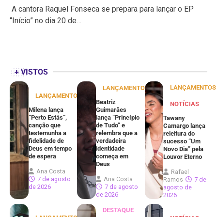
A cantora Raquel Fonseca se prepara para lançar o EP
“Início” no dia 20 de…
+ VISTOS
LANÇAMENTOS
LANÇAMENTOS
LANÇAMENTOS
Beatriz
NOTÍCIAS
Milena lança
Guimarães
“Perto Estás”,
lança “Princípio
Tawany
canção que
de Tudo” e
Camargo lança
testemunha a
relembra que a
releitura do
fidelidade de
verdadeira
sucesso “Um
Deus em tempo
identidade
Novo Dia” pela
de espera
começa em
Louvor Eterno
Deus
Ana Costa
Rafael
7 de agosto
Ana Costa
Ramos
7 de
de 2026
7 de agosto
agosto de
de 2026
2026
DESTAQUE