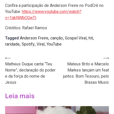
Confira a participação de Anderson Freire no PodCrê no
YouTube:
https://www.youtube.com/watch?
v=1qkNWbCGwTI
Créditos: Rafael Ramos
Tagged
Anderson Freire
,
canção
,
Gospel Viral
,
hit
,
raridade
,
Spotify
,
Viral
,
YouTube
Navegação
⟵
⟶
Matheus Duque canta “Teu
Mateus Brito e Marcelo
de
Nome”, declaração do poder
Markes lançam um feat
Post
e da força do nome de
juntos: Bom Tesouro, pelo
Jesus
Brasas Music
Leia mais