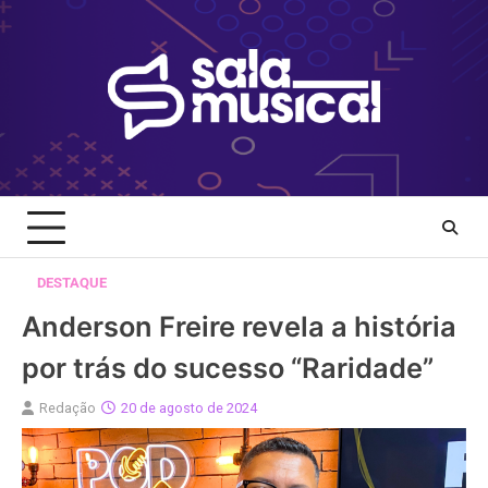
Skip
to
content
DESTAQUE
Anderson Freire revela a história
por trás do sucesso “Raridade”
Redação
20 de agosto de 2024