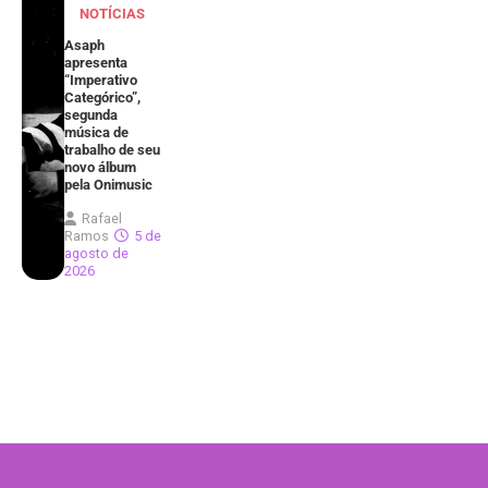
NOTÍCIAS
Asaph
apresenta
“Imperativo
Categórico”,
segunda
música de
trabalho de seu
novo álbum
pela Onimusic
Rafael
Ramos
5 de
agosto de
2026