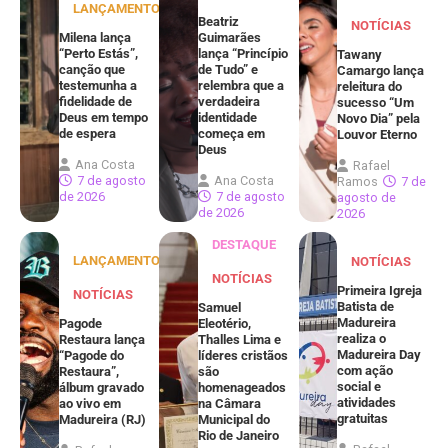
LANÇAMENTOS
Beatriz
NOTÍCIAS
Milena lança
Guimarães
“Perto Estás”,
lança “Princípio
Tawany
canção que
de Tudo” e
Camargo lança
testemunha a
relembra que a
releitura do
fidelidade de
verdadeira
sucesso “Um
Deus em tempo
identidade
Novo Dia” pela
de espera
começa em
Louvor Eterno
Deus
Ana Costa
Rafael
7 de agosto
Ana Costa
Ramos
7 de
de 2026
7 de agosto
agosto de
de 2026
2026
DESTAQUE
LANÇAMENTOS
NOTÍCIAS
NOTÍCIAS
Primeira Igreja
NOTÍCIAS
Batista de
Samuel
Madureira
Pagode
Eleotério,
realiza o
Restaura lança
Thalles Lima e
Madureira Day
“Pagode do
líderes cristãos
com ação
Restaura”,
são
social e
álbum gravado
homenageados
atividades
ao vivo em
na Câmara
gratuitas
Madureira (RJ)
Municipal do
Rio de Janeiro