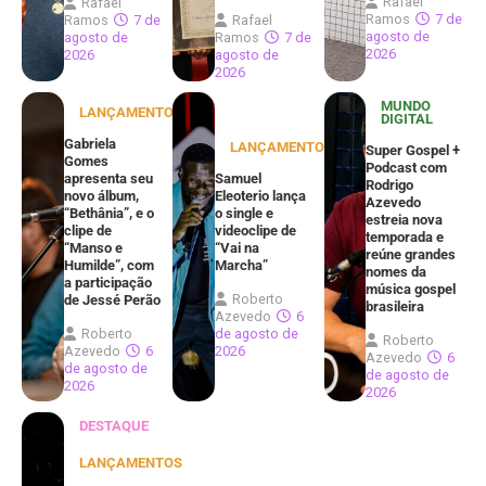
Rafael
Rafael
Ramos
7 de
Ramos
7 de
Rafael
agosto de
agosto de
Ramos
7 de
2026
2026
agosto de
2026
MUNDO
LANÇAMENTOS
DIGITAL
Gabriela
LANÇAMENTOS
Super Gospel +
Gomes
Podcast com
apresenta seu
Samuel
Rodrigo
novo álbum,
Eleoterio lança
Azevedo
“Bethânia”, e o
o single e
estreia nova
clipe de
videoclipe de
temporada e
“Manso e
“Vai na
reúne grandes
Humilde”, com
Marcha”
nomes da
a participação
música gospel
Roberto
de Jessé Perão
brasileira
Azevedo
6
Roberto
de agosto de
Roberto
Azevedo
6
2026
Azevedo
6
de agosto de
de agosto de
2026
2026
DESTAQUE
LANÇAMENTOS