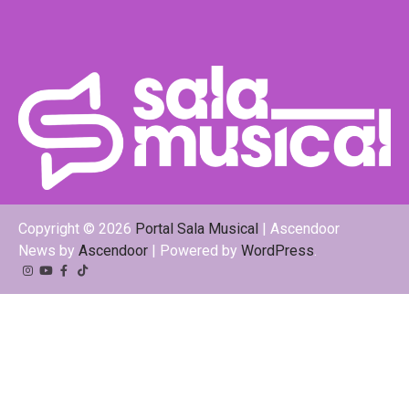
Copyright © 2026
Portal Sala Musical
| Ascendoor
News by
Ascendoor
| Powered by
WordPress
.
Instagram
YouTube
Facebook
Tiktok
Kwai