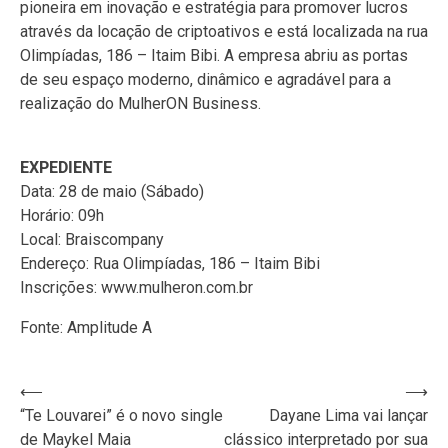
pioneira em inovação e estratégia para promover lucros
através da locação de criptoativos e está localizada na rua
Olimpíadas, 186 – Itaim Bibi. A empresa abriu as portas
de seu espaço moderno, dinâmico e agradável para a
realização do MulherON Business.
EXPEDIENTE
Data: 28 de maio (Sábado)
Horário: 09h
Local: Braiscompany
Endereço: Rua Olimpíadas, 186 – Itaim Bibi
Inscrições: www.mulheron.com.br
Fonte: Amplitude A
Navegação
⟵
⟶
“Te Louvarei” é o novo single
Dayane Lima vai lançar
de
de Maykel Maia
clássico interpretado por sua