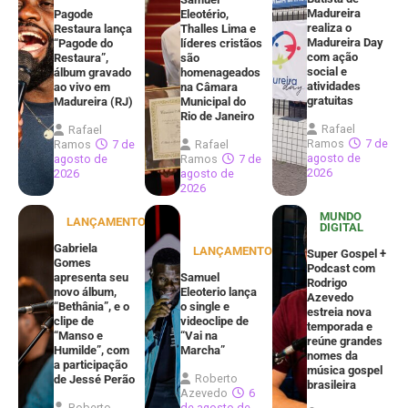
Madureira
Pagode
Eleotério,
realiza o
Restaura lança
Thalles Lima e
Madureira Day
“Pagode do
líderes cristãos
com ação
Restaura”,
são
social e
álbum gravado
homenageados
atividades
ao vivo em
na Câmara
gratuitas
Madureira (RJ)
Municipal do
Rio de Janeiro
Rafael
Rafael
Ramos
7 de
Ramos
7 de
Rafael
agosto de
agosto de
Ramos
7 de
2026
2026
agosto de
2026
MUNDO
LANÇAMENTOS
DIGITAL
Gabriela
LANÇAMENTOS
Super Gospel +
Gomes
Podcast com
apresenta seu
Samuel
Rodrigo
novo álbum,
Eleoterio lança
Azevedo
“Bethânia”, e o
o single e
estreia nova
clipe de
videoclipe de
temporada e
“Manso e
“Vai na
reúne grandes
Humilde”, com
Marcha”
nomes da
a participação
música gospel
Roberto
de Jessé Perão
brasileira
Azevedo
6
Roberto
de agosto de