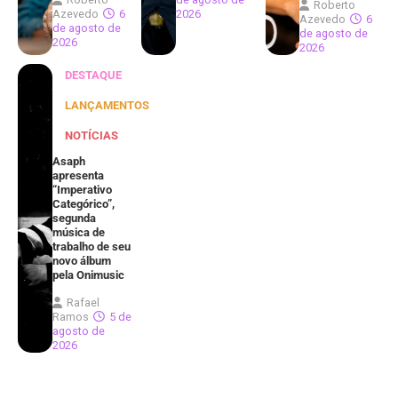
Roberto
Azevedo
6
2026
Azevedo
6
de agosto de
de agosto de
2026
2026
DESTAQUE
LANÇAMENTOS
NOTÍCIAS
Asaph
apresenta
“Imperativo
Categórico”,
segunda
música de
trabalho de seu
novo álbum
pela Onimusic
Rafael
Ramos
5 de
agosto de
2026