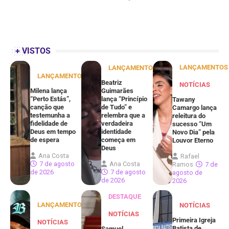
+ VISTOS
LANÇAMENTOS
LANÇAMENTOS
LANÇAMENTOS
Beatriz
NOTÍCIAS
Milena lança
Guimarães
“Perto Estás”,
lança “Princípio
Tawany
canção que
de Tudo” e
Camargo lança
testemunha a
relembra que a
releitura do
fidelidade de
verdadeira
sucesso “Um
Deus em tempo
identidade
Novo Dia” pela
de espera
começa em
Louvor Eterno
Deus
Ana Costa
Rafael
7 de agosto
Ana Costa
Ramos
7 de
de 2026
7 de agosto
agosto de
de 2026
2026
DESTAQUE
LANÇAMENTOS
NOTÍCIAS
NOTÍCIAS
Primeira Igreja
NOTÍCIAS
Batista de
Samuel