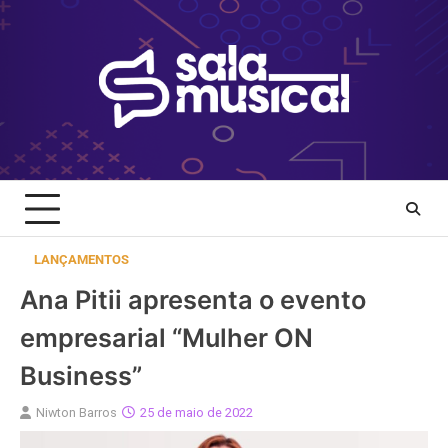
Skip
to
content
LANÇAMENTOS
Ana Pitii apresenta o evento
empresarial “Mulher ON
Business”
Niwton Barros
25 de maio de 2022