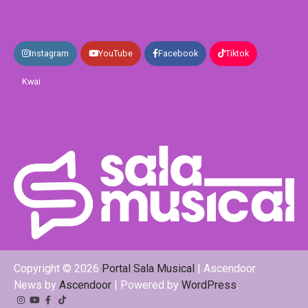
Instagram
YouTube
Facebook
Tiktok
Kwai
Copyright © 2026
Portal Sala Musical
| Ascendoor
News by
Ascendoor
| Powered by
WordPress
.
Instagram
YouTube
Facebook
Tiktok
Kwai