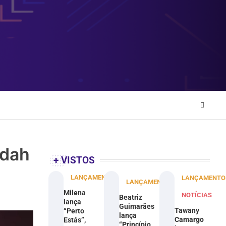
odah
+ VISTOS
LANÇAMENTOS
LANÇAMENTO
LANÇAMENTOS
Milena
NOTÍCIAS
Beatriz
lança
Guimarães
Tawany
“Perto
lança
Camargo
Estás”,
“Princípio