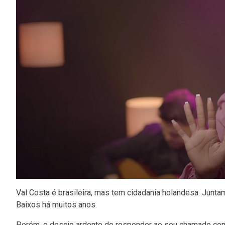
Val Costa é brasileira, mas tem cidadania holandesa. Junt
Baixos há muitos anos.
Porém, o desejo ardente de responder ao seu chamado como