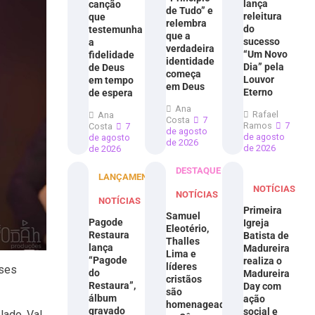
lança
canção
de Tudo” e
releitura
que
relembra
do
testemunha
que a
sucesso
a
verdadeira
“Um Novo
fidelidade
identidade
Dia” pela
de Deus
começa
Louvor
em tempo
em Deus
Eterno
de espera
Ana
Rafael
Ana
Costa
7
Ramos
7
Costa
7
de agosto
de agosto
de agosto
de 2026
de 2026
de 2026
DESTAQUE
LANÇAMENTOS
NOTÍCIAS
NOTÍCIAS
NOTÍCIAS
Primeira
Samuel
Pagode
Igreja
Eleotério,
Restaura
Batista de
Thalles
lança
Madureira
Lima e
“Pagode
realiza o
líderes
íses
do
Madureira
cristãos
Restaura”,
Day com
são
álbum
ação
homenageados
gravado
social e
lado. Val