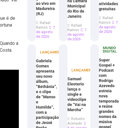
na Câmara
ao vivo em
atividades
Municipal
Madureira
gratuitas
do Rio de
(RJ)
Janeiro
que é de
Rafael
Ramos
7
Rafael
ortuna
Rafael
de agosto
Ramos
7
Ramos
7
de 2026
de agosto
de agosto
de 2026
de 2026
 Quando a
MUNDO
Costa.
DIGITAL
LANÇAMENTOS
Super
Gabriela
Gospel +
Gomes
LANÇAMENTOS
Podcast
apresenta
com
seu novo
Samuel
Rodrigo
álbum,
Eleoterio
Azevedo
“Bethânia”,
lança o
estreia
e o clipe
single e
nova
de “Manso
videoclipe
temporada
e
de “Vai na
e reúne
Humilde”,
Marcha”
grandes
com a
nomes da
participação
Roberto
música
de Jessé
Azevedo
gospel
Perão
6 de agosto