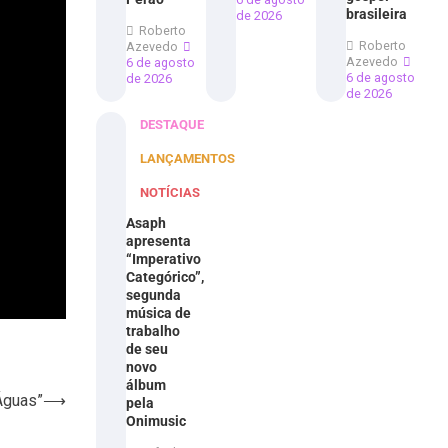
brasileira
de 2026
Roberto
Roberto
Azevedo
Azevedo
6 de agosto
6 de agosto
de 2026
de 2026
DESTAQUE
LANÇAMENTOS
NOTÍCIAS
Asaph
apresenta
“Imperativo
Categórico”,
segunda
música de
trabalho
de seu
novo
álbum
 Águas”
⟶
pela
Onimusic