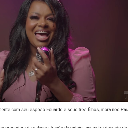
amente com seu esposo Eduardo e seus três filhos, mora nos Pa
 pregadora da palavra através da música nunca foi deixado de 