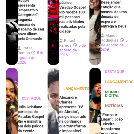
Asaph
Desejamos”,
público,
apresenta
canção que
Viradão Gospel
“Imperativo
nasceu de uma
Rio recebe 100
Categórico”,
década de
mil pessoas
segunda
espera e
nas atividades
música de
entrega a Deus
realizadas pela
trabalho de seu
cidade
novo álbum
Manoel
pela Onimusic
Rodrigues
5
Rafael
de agosto de
Ramos
5 de
Rafael
2026
agosto de
Ramos
5 de
2026
agosto de
2026
DESTAQUE
LANÇAMENTOS
LANÇAMENTOS
MUNDO
DIGITAL
Alexandre
DESTAQUE
Charles
NOTÍCIAS
Júlia Cristiano
apresenta “Fé
participa do
de Abraão”,
“Primeiro
Viradão Gospel
single inspirado
Lugar”: João
Rio e ministra
na confiança
Teixeira
em dois palcos
que transforma
transforma
do evento
o impossível
princípios