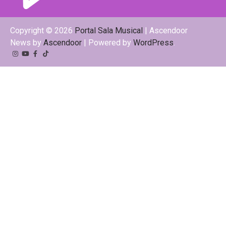
Copyright © 2026
Portal Sala Musical
| Ascendoor
News by
Ascendoor
| Powered by
WordPress
.
Instagram
YouTube
Facebook
Tiktok
Kwai