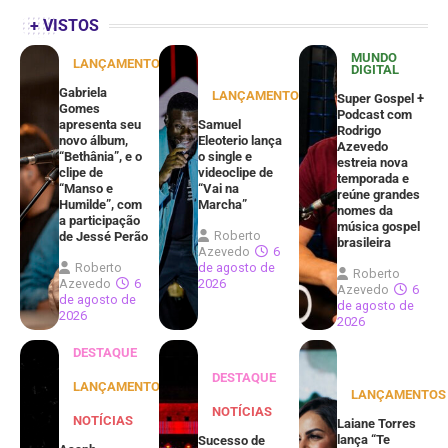
+ VISTOS
MUNDO
LANÇAMENTOS
DIGITAL
Gabriela
LANÇAMENTOS
Super Gospel +
Gomes
Podcast com
apresenta seu
Samuel
Rodrigo
novo álbum,
Eleoterio lança
Azevedo
“Bethânia”, e o
o single e
estreia nova
clipe de
videoclipe de
temporada e
“Manso e
“Vai na
reúne grandes
Humilde”, com
Marcha”
nomes da
a participação
música gospel
Roberto
de Jessé Perão
brasileira
Azevedo
6
Roberto
de agosto de
Roberto
Azevedo
6
2026
Azevedo
6
de agosto de
de agosto de
2026
2026
DESTAQUE
DESTAQUE
LANÇAMENTOS
LANÇAMENTOS
NOTÍCIAS
NOTÍCIAS
Laiane Torres
lança “Te
Sucesso de