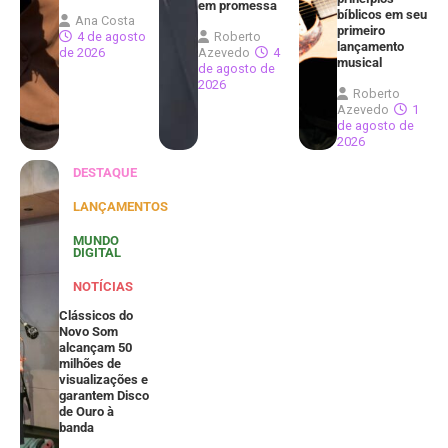
em promessa
bíblicos em seu
Ana Costa
primeiro
4 de agosto
Roberto
lançamento
de 2026
Azevedo
4
musical
de agosto de
2026
Roberto
Azevedo
1
de agosto de
2026
DESTAQUE
LANÇAMENTOS
MUNDO
DIGITAL
NOTÍCIAS
Clássicos do
Novo Som
alcançam 50
milhões de
visualizações e
garantem Disco
de Ouro à
banda