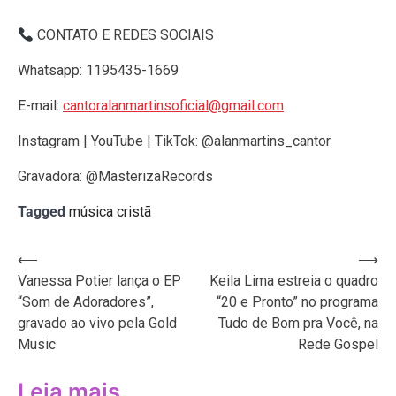
CONTATO E REDES SOCIAIS
Whatsapp: 1195435-1669
E-mail:
cantoralanmartinsoficial@gmail.com
Instagram | YouTube | TikTok: @alanmartins_cantor
Gravadora: @MasterizaRecords
Tagged
música cristã
Navegação
⟵
⟶
Vanessa Potier lança o EP
Keila Lima estreia o quadro
de
“Som de Adoradores”,
“20 e Pronto” no programa
Post
gravado ao vivo pela Gold
Tudo de Bom pra Você, na
Music
Rede Gospel
Leia mais