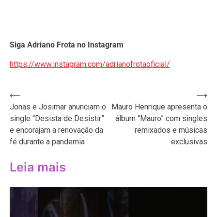
Siga Adriano Frota no Instagram
https://www.instagram.com/adrianofrotaoficial/
Navegação
⟵
⟶
Jonas e Josimar anunciam o
Mauro Henrique apresenta o
de
single “Desista de Desistir”
álbum “Mauro” com singles
Post
e encorajam a renovação da
remixados e músicas
fé durante a pandemia
exclusivas
Leia mais