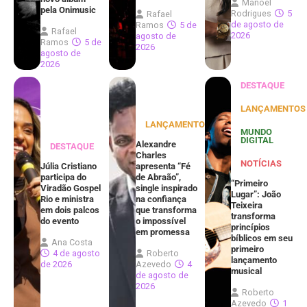
Manoel
pela Onimusic
Rodrigues
5
Rafael
de agosto de
Ramos
5 de
Rafael
2026
agosto de
Ramos
5 de
2026
agosto de
2026
DESTAQUE
LANÇAMENTOS
LANÇAMENTOS
MUNDO
DIGITAL
Alexandre
DESTAQUE
Charles
NOTÍCIAS
Júlia Cristiano
apresenta “Fé
participa do
de Abraão”,
“Primeiro
Viradão Gospel
single inspirado
Lugar”: João
Rio e ministra
na confiança
Teixeira
em dois palcos
que transforma
transforma
do evento
o impossível
princípios
em promessa
bíblicos em seu
Ana Costa
primeiro
4 de agosto
Roberto
lançamento
de 2026
Azevedo
4
musical
de agosto de
2026
Roberto
Azevedo
1