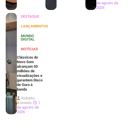
de agosto de
2026
DESTAQUE
LANÇAMENTOS
MUNDO
DIGITAL
NOTÍCIAS
Clássicos do
Novo Som
alcançam 50
milhões de
visualizações e
garantem Disco
de Ouro à
banda
Roberto
Azevedo
1
de agosto de
2026