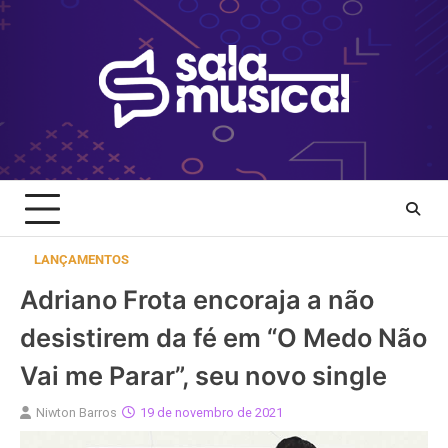
Skip
to
content
LANÇAMENTOS
Adriano Frota encoraja a não
desistirem da fé em “O Medo Não
Vai me Parar”, seu novo single
Niwton Barros
19 de novembro de 2021