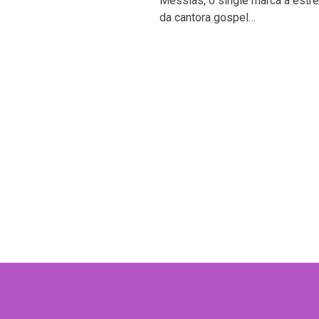
Messias, o single marca a estrei
da cantora gospel…