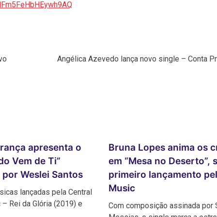
CElFm5FeHbHEywh9AQ
vo
Angélica Azevedo lança novo single – Conta P
rança apresenta o
Bruna Lopes anima os c
udo Vem de Ti”
em “Mesa no Deserto”, 
 por Weslei Santos
primeiro lançamento pel
Music
icas lançadas pela Central
– Rei da Glória (2019) e
Com composição assinada por 