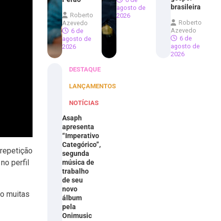
brasileira
agosto de
Roberto
2026
Roberto
Azevedo
Azevedo
6 de
6 de
agosto de
agosto de
2026
2026
DESTAQUE
LANÇAMENTOS
NOTÍCIAS
Asaph
apresenta
“Imperativo
Categórico”,
 repetição
segunda
no perfil
música de
trabalho
de seu
novo
do muitas
álbum
pela
Onimusic