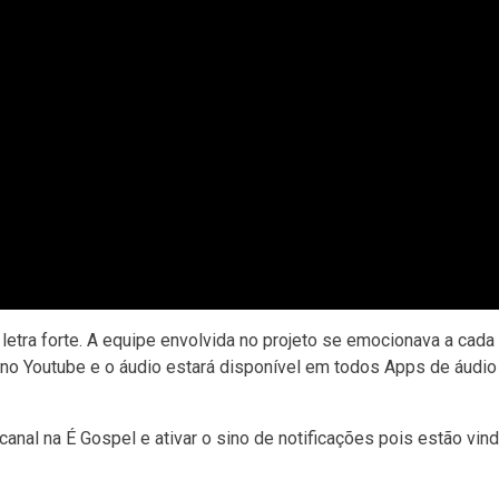
e letra forte. A equipe envolvida no projeto se emocionava a cada
 no Youtube e o áudio estará disponível em todos Apps de áudio 
nal na É Gospel e ativar o sino de notificações pois estão vin