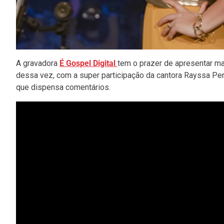
A gravadora
É Gospel Digital
tem o prazer de apresentar ma
dessa vez, com a super participação da cantora Rayssa Pere
que dispensa comentários.