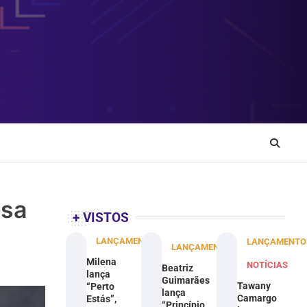
ssa
+ VISTOS
LANÇAMENTOS
LANÇAMENTO
LANÇAMENTOS
Milena
NOTÍCIAS
Beatriz
lança
Guimarães
Tawany
“Perto
lança
Camargo
Estás”,
“Princípio