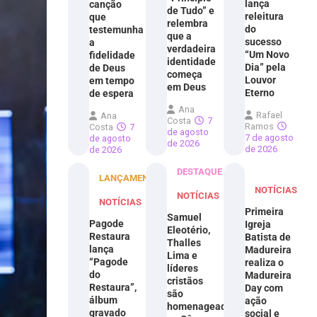
lança
canção
de Tudo” e
releitura
que
relembra
do
testemunha
que a
sucesso
a
verdadeira
“Um Novo
fidelidade
identidade
Dia” pela
de Deus
começa
Louvor
em tempo
em Deus
Eterno
de espera
Ana
Rafael
Ana
Costa
7
Ramos
Costa
7
de agosto
7 de agosto
de agosto
de 2026
de 2026
de 2026
DESTAQUE
LANÇAMENTOS
NOTÍCIAS
NOTÍCIAS
NOTÍCIAS
Primeira
Samuel
Pagode
Igreja
Eleotério,
Restaura
Batista de
Thalles
lança
Madureira
Lima e
“Pagode
realiza o
líderes
do
Madureira
cristãos
Restaura”,
Day com
são
álbum
ação
homenageados
gravado
social e