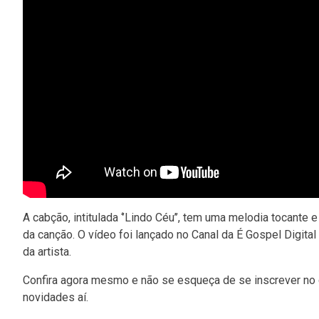
A cabção, intitulada ‘’Lindo Céu’’, tem uma melodia tocante 
da canção. O vídeo foi lançado no Canal da É Gospel Digital
da artista.
Confira agora mesmo e não se esqueça de se inscrever no ca
novidades aí.