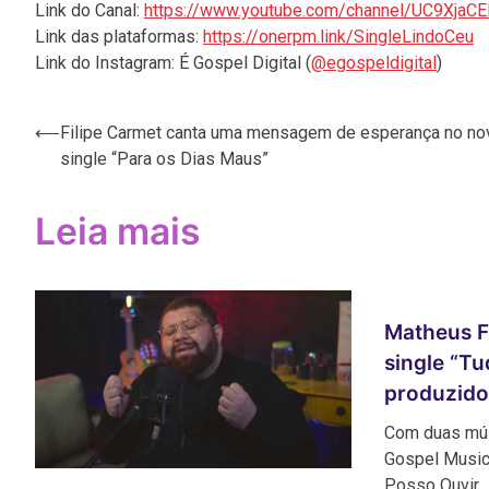
Link do Canal:
https://www.youtube.com/channel/UC9Xja
Link das plataformas:
https://onerpm.link/SingleLindoCeu
Link do Instagram: É Gospel Digital (
@egospeldigital
)
Navegação
⟵
Filipe Carmet canta uma mensagem de esperança no no
single “Para os Dias Maus”
de
Post
Leia mais
Matheus F
single “T
produzido
Com duas mús
Gospel Music 
Posso Ouvir…