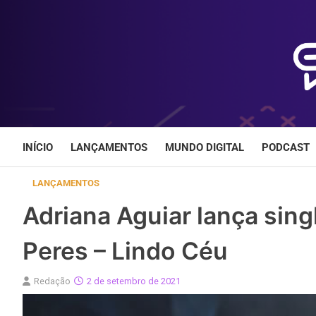
Skip
to
content
INÍCIO
LANÇAMENTOS
MUNDO DIGITAL
PODCAST
LANÇAMENTOS
Adriana Aguiar lança sin
Peres – Lindo Céu
Redação
2 de setembro de 2021