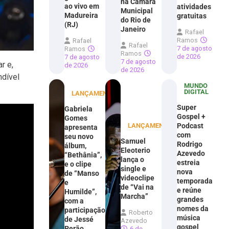
na Câmara
ao vivo em
atividades
Municipal
Madureira
gratuitas
do Rio de
(RJ)
Janeiro
Rafael
Ramos
Rafael
Rafael
7 de agosto
Ramos
Ramos
de 2026
7 de agosto
7 de agosto
r e,
de 2026
de 2026
ndível
MUNDO
DIGITAL
LANÇAMENTOS
Super
Gabriela
Gospel +
Gomes
LANÇAMENTOS
Podcast
apresenta
com
seu novo
Samuel
Rodrigo
álbum,
Eleoterio
Azevedo
“Bethânia”,
lança o
estreia
e o clipe
single e
nova
de “Manso
videoclipe
temporada
e
de “Vai na
e reúne
Humilde”,
Marcha”
grandes
com a
nomes da
participação
Roberto
música
de Jessé
Azevedo
gospel
Perão
6 de