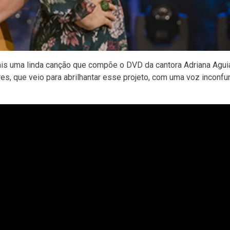
is uma linda canção que compõe o DVD da cantora Adriana Aguia
s, que veio para abrilhantar esse projeto, com uma voz inconfu