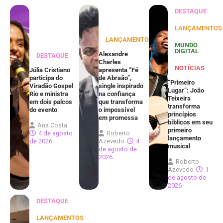
DESTAQUE
LANÇAMENTOS
LANÇAMENTOS
MUNDO
DIGITAL
Alexandre
DESTAQUE
Charles
NOTÍCIAS
Júlia Cristiano
apresenta “Fé
participa do
de Abraão”,
“Primeiro
Viradão Gospel
single inspirado
Lugar”: João
Rio e ministra
na confiança
Teixeira
em dois palcos
que transforma
transforma
do evento
o impossível
princípios
em promessa
bíblicos em seu
Ana Costa
primeiro
4 de agosto
Roberto
lançamento
de 2026
Azevedo
4
musical
de agosto de
2026
Roberto
Azevedo
1
de agosto de
2026
DESTAQUE
LANÇAMENTOS