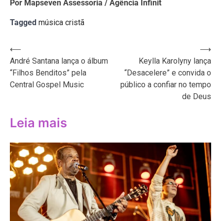
Por Mapseven Assessoria / Agência Infinit
Tagged
música cristã
Navegação
⟵
⟶
André Santana lança o álbum
Keylla Karolyny lança
de
“Filhos Benditos” pela
“Desacelere” e convida o
Post
Central Gospel Music
público a confiar no tempo
de Deus
Leia mais