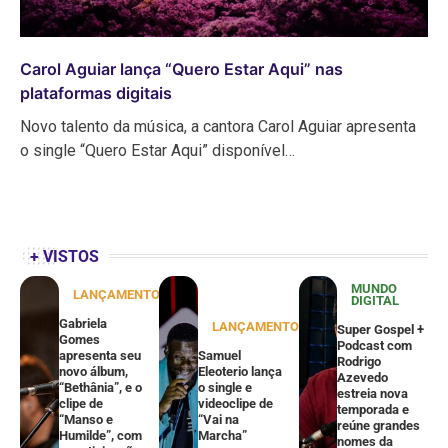
Carol Aguiar lança “Quero Estar Aqui” nas
plataformas digitais
Novo talento da música, a cantora Carol Aguiar apresenta
o single “Quero Estar Aqui” disponível…
+ VISTOS
MUNDO
LANÇAMENTOS
DIGITAL
Gabriela
LANÇAMENTOS
Super Gospel +
Gomes
Podcast com
apresenta seu
Samuel
Rodrigo
novo álbum,
Eleoterio lança
Azevedo
“Bethânia”, e o
o single e
estreia nova
clipe de
videoclipe de
temporada e
“Manso e
“Vai na
reúne grandes
Humilde”, com
Marcha”
nomes da