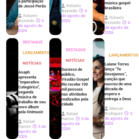
a participação
música gospel
Roberto
de Jessé Perão
brasileira
Azevedo
6
Roberto
de agosto de
Roberto
Azevedo
6
2026
Azevedo
6
de agosto de
de agosto de
2026
2026
DESTAQUE
DESTAQUE
LANÇAMENTOS
LANÇAMENTOS
NOTÍCIAS
NOTÍCIAS
Laiane Torres
lança “Te
Sucesso de
Asaph
Desejamos”,
público,
apresenta
canção que
Viradão Gospel
“Imperativo
nasceu de uma
Rio recebe 100
Categórico”,
década de
mil pessoas
segunda
espera e
nas atividades
música de
entrega a Deus
realizadas pela
trabalho de seu
cidade
novo álbum
Manoel
pela Onimusic
Rodrigues
5
Rafael
de agosto de
Ramos
5 de
Rafael
2026
agosto de
Ramos
5 de
2026
agosto de
2026