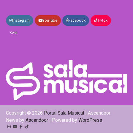
Instagram
YouTube
Facebook
Tiktok
Kwai
Copyright © 2026
Portal Sala Musical
| Ascendoor
News by
Ascendoor
| Powered by
WordPress
.
Instagram
YouTube
Facebook
Tiktok
Kwai