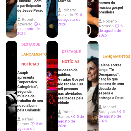
Humilde”, com
Marcha”
nomes da
a participação
música gospel
Roberto
de Jessé Perão
brasileira
Azevedo
6
Roberto
de agosto de
Roberto
Azevedo
6
2026
Azevedo
6
de agosto de
de agosto de
2026
2026
DESTAQUE
DESTAQUE
LANÇAMENTOS
LANÇAMENTOS
NOTÍCIAS
NOTÍCIAS
Laiane Torres
lança “Te
Sucesso de
Asaph
Desejamos”,
público,
apresenta
canção que
Viradão Gospel
“Imperativo
nasceu de uma
Rio recebe 100
Categórico”,
década de
mil pessoas
segunda
espera e
nas atividades
música de
entrega a Deus
realizadas pela
trabalho de seu
cidade
novo álbum
Manoel
pela Onimusic
Rodrigues
5
Rafael
de agosto de
Ramos
5 de
Rafael
2026
agosto de
Ramos
5 de
2026
agosto de