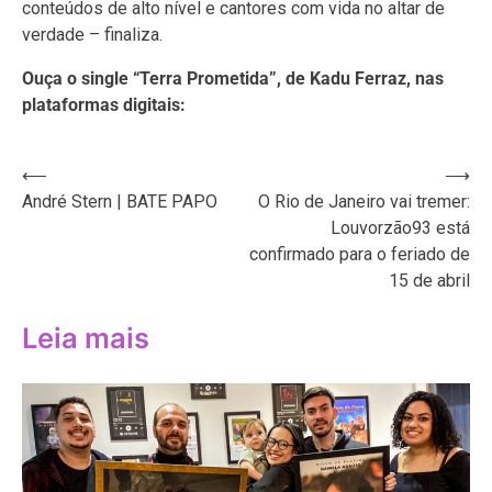
conteúdos de alto nível e cantores com vida no altar de
verdade – finaliza.
Ouça o single “Terra Prometida”, de Kadu Ferraz, nas
plataformas digitais:
Navegação
⟵
⟶
André Stern | BATE PAPO
O Rio de Janeiro vai tremer:
de
Louvorzão93 está
Post
confirmado para o feriado de
15 de abril
Leia mais