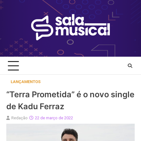
Skip
to
content
LANÇAMENTOS
“Terra Prometida” é o novo single
de Kadu Ferraz
Redação
22 de março de 2022