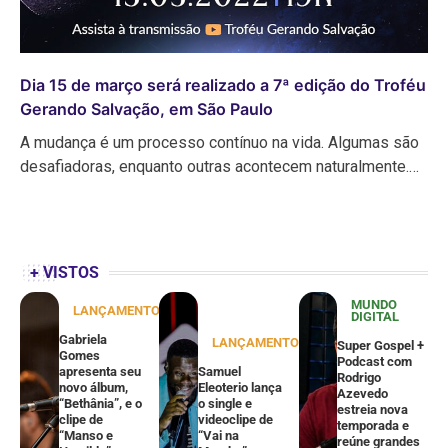
Dia 15 de março será realizado a 7ª edição do Troféu
Gerando Salvação, em São Paulo
A mudança é um processo contínuo na vida. Algumas são
desafiadoras, enquanto outras acontecem naturalmente.…
+ VISTOS
MUNDO
LANÇAMENTOS
DIGITAL
Gabriela
LANÇAMENTOS
Super Gospel +
Gomes
Podcast com
apresenta seu
Samuel
Rodrigo
novo álbum,
Eleoterio lança
Azevedo
“Bethânia”, e o
o single e
estreia nova
clipe de
videoclipe de
temporada e
“Manso e
“Vai na
reúne grandes