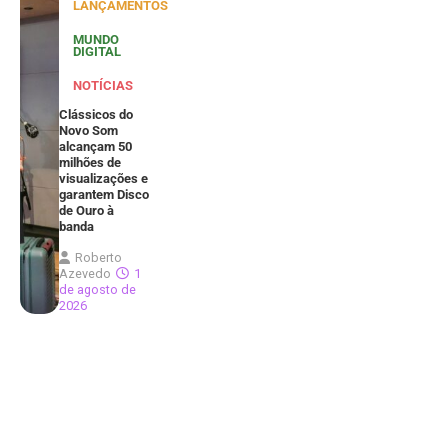
LANÇAMENTOS
MUNDO
DIGITAL
NOTÍCIAS
Clássicos do
Novo Som
alcançam 50
milhões de
visualizações e
garantem Disco
de Ouro à
banda
Roberto
Azevedo
1
de agosto de
2026