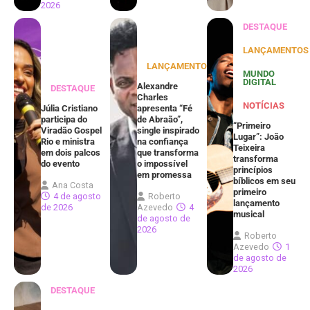
2026
DESTAQUE
LANÇAMENTOS
LANÇAMENTOS
MUNDO
DIGITAL
Alexandre
DESTAQUE
Charles
NOTÍCIAS
Júlia Cristiano
apresenta “Fé
participa do
de Abraão”,
“Primeiro
Viradão Gospel
single inspirado
Lugar”: João
Rio e ministra
na confiança
Teixeira
em dois palcos
que transforma
transforma
do evento
o impossível
princípios
em promessa
bíblicos em seu
Ana Costa
primeiro
4 de agosto
Roberto
lançamento
de 2026
Azevedo
4
musical
de agosto de
2026
Roberto
Azevedo
1
de agosto de
2026
DESTAQUE