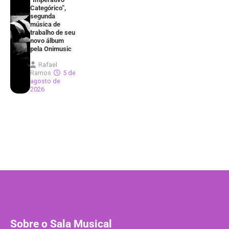
Categórico”,
segunda
música de
trabalho de seu
novo álbum
pela Onimusic
Rafael
Ramos
5 de
agosto de
2026
Sobre o Sala Musical