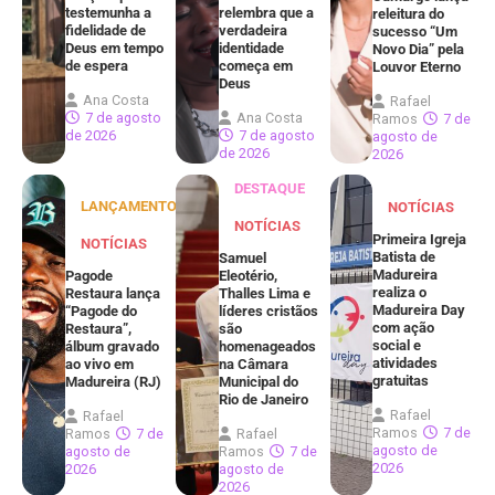
testemunha a
relembra que a
releitura do
fidelidade de
verdadeira
sucesso “Um
Deus em tempo
identidade
Novo Dia” pela
de espera
começa em
Louvor Eterno
Deus
Ana Costa
Rafael
7 de agosto
Ana Costa
Ramos
7 de
de 2026
7 de agosto
agosto de
de 2026
2026
DESTAQUE
LANÇAMENTOS
NOTÍCIAS
NOTÍCIAS
Primeira Igreja
NOTÍCIAS
Batista de
Samuel
Madureira
Pagode
Eleotério,
realiza o
Restaura lança
Thalles Lima e
Madureira Day
“Pagode do
líderes cristãos
com ação
Restaura”,
são
social e
álbum gravado
homenageados
atividades
ao vivo em
na Câmara
gratuitas
Madureira (RJ)
Municipal do
Rio de Janeiro
Rafael
Rafael
Ramos
7 de
Ramos
7 de
Rafael
agosto de
agosto de
Ramos
7 de
2026
2026
agosto de
2026