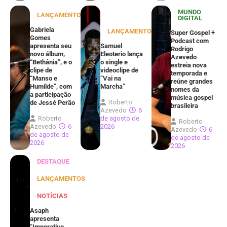
MUNDO
LANÇAMENTOS
DIGITAL
Gabriela
LANÇAMENTOS
Super Gospel +
Gomes
Podcast com
apresenta seu
Samuel
Rodrigo
novo álbum,
Eleoterio lança
Azevedo
“Bethânia”, e o
o single e
estreia nova
clipe de
videoclipe de
temporada e
“Manso e
“Vai na
reúne grandes
Humilde”, com
Marcha”
nomes da
a participação
música gospel
Roberto
de Jessé Perão
brasileira
Azevedo
6
Roberto
de agosto de
Roberto
Azevedo
6
2026
Azevedo
6
de agosto de
de agosto de
2026
2026
DESTAQUE
LANÇAMENTOS
NOTÍCIAS
Asaph
apresenta
“Imperativo