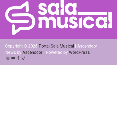
Copyright © 2026
Portal Sala Musical
| Ascendoor
News by
Ascendoor
| Powered by
WordPress
.
Instagram
YouTube
Facebook
Tiktok
Kwai