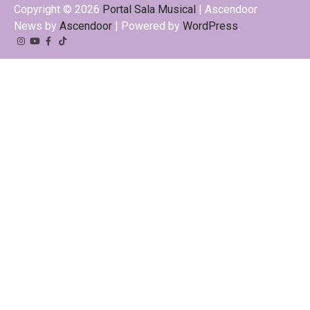
Copyright © 2026
Portal Sala Musical
| Ascendoor
News by
Ascendoor
| Powered by
WordPress
.
Instagram
YouTube
Facebook
Tiktok
Kwai