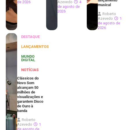
lançamento
de 2026
Azevedo
4
musical
de agosto de
2026
Roberto
Azevedo
1
de agosto de
2026
DESTAQUE
LANÇAMENTOS
MUNDO
DIGITAL
NOTÍCIAS
Clássicos do
Novo Som
alcançam 50
milhões de
visualizações e
garantem Disco
de Ouro à
banda
Roberto
Azevedo
1
de agosto de