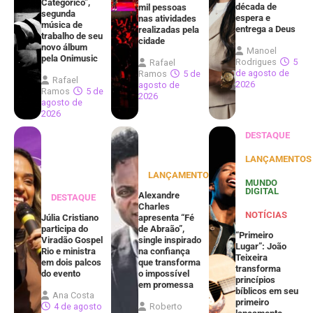
Categórico”,
década de
mil pessoas
segunda
espera e
nas atividades
música de
entrega a Deus
realizadas pela
trabalho de seu
cidade
novo álbum
Manoel
pela Onimusic
Rodrigues
5
Rafael
de agosto de
Ramos
5 de
Rafael
2026
agosto de
Ramos
5 de
2026
agosto de
2026
DESTAQUE
LANÇAMENTOS
LANÇAMENTOS
MUNDO
DIGITAL
Alexandre
DESTAQUE
Charles
NOTÍCIAS
Júlia Cristiano
apresenta “Fé
participa do
de Abraão”,
“Primeiro
Viradão Gospel
single inspirado
Lugar”: João
Rio e ministra
na confiança
Teixeira
em dois palcos
que transforma
transforma
do evento
o impossível
princípios
em promessa
bíblicos em seu
Ana Costa
primeiro
4 de agosto
Roberto