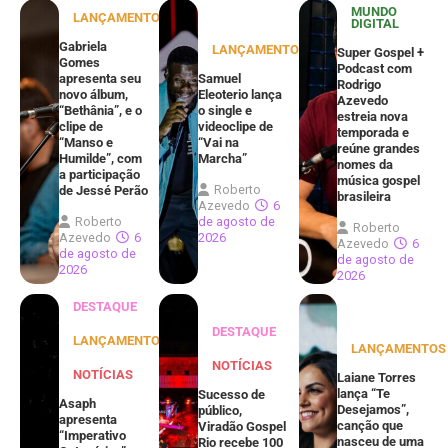
MUNDO
LANÇAMENTOS
DIGITAL
Gabriela
LANÇAMENTOS
Super Gospel +
Gomes
Podcast com
apresenta seu
Samuel
Rodrigo
novo álbum,
Eleoterio lança
Azevedo
“Bethânia”, e o
o single e
estreia nova
clipe de
videoclipe de
temporada e
“Manso e
“Vai na
reúne grandes
Humilde”, com
Marcha”
nomes da
a participação
música gospel
Roberto
de Jessé Perão
brasileira
Azevedo
6
Roberto
de agosto de
Roberto
Azevedo
6
2026
Azevedo
6
de agosto de
de agosto de
2026
2026
DESTAQUE
DESTAQUE
LANÇAMENTOS
LANÇAMENTOS
NOTÍCIAS
NOTÍCIAS
Laiane Torres
lança “Te
Sucesso de
Asaph
Desejamos”,
público,
apresenta
canção que
Viradão Gospel
“Imperativo
nasceu de uma
Rio recebe 100