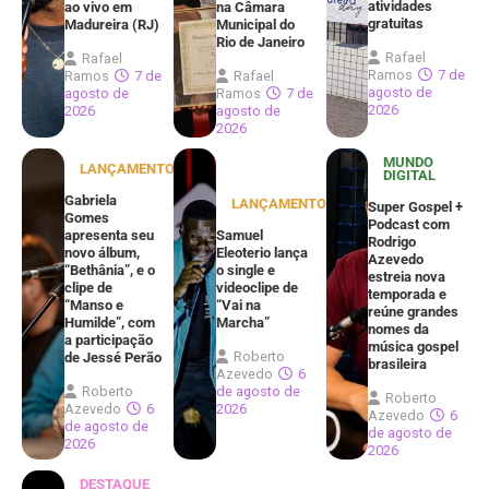
atividades
ao vivo em
na Câmara
gratuitas
Madureira (RJ)
Municipal do
Rio de Janeiro
Rafael
Rafael
Ramos
7 de
Ramos
7 de
Rafael
agosto de
agosto de
Ramos
7 de
2026
2026
agosto de
2026
MUNDO
LANÇAMENTOS
DIGITAL
Gabriela
LANÇAMENTOS
Super Gospel +
Gomes
Podcast com
apresenta seu
Samuel
Rodrigo
novo álbum,
Eleoterio lança
Azevedo
“Bethânia”, e o
o single e
estreia nova
clipe de
videoclipe de
temporada e
“Manso e
“Vai na
reúne grandes
Humilde”, com
Marcha”
nomes da
a participação
música gospel
Roberto
de Jessé Perão
brasileira
Azevedo
6
Roberto
de agosto de
Roberto
Azevedo
6
2026
Azevedo
6
de agosto de
de agosto de
2026
2026
DESTAQUE