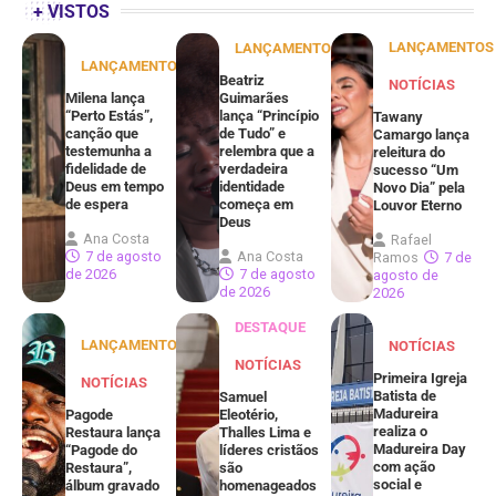
+ VISTOS
LANÇAMENTOS
LANÇAMENTOS
LANÇAMENTOS
Beatriz
NOTÍCIAS
Milena lança
Guimarães
“Perto Estás”,
lança “Princípio
Tawany
canção que
de Tudo” e
Camargo lança
testemunha a
relembra que a
releitura do
fidelidade de
verdadeira
sucesso “Um
Deus em tempo
identidade
Novo Dia” pela
de espera
começa em
Louvor Eterno
Deus
Ana Costa
Rafael
7 de agosto
Ana Costa
Ramos
7 de
de 2026
7 de agosto
agosto de
de 2026
2026
DESTAQUE
LANÇAMENTOS
NOTÍCIAS
NOTÍCIAS
Primeira Igreja
NOTÍCIAS
Batista de
Samuel
Madureira
Pagode
Eleotério,
realiza o
Restaura lança
Thalles Lima e
Madureira Day
“Pagode do
líderes cristãos
com ação
Restaura”,
são
social e
álbum gravado
homenageados