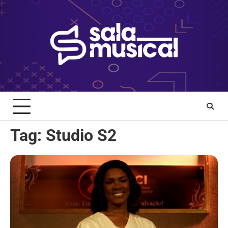
Skip
to
content
Tag:
Studio S2