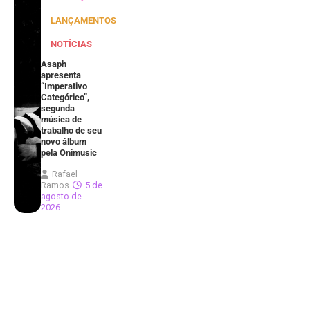
LANÇAMENTOS
NOTÍCIAS
Asaph
apresenta
“Imperativo
Categórico”,
segunda
música de
trabalho de seu
novo álbum
pela Onimusic
Rafael
Ramos
5 de
agosto de
2026