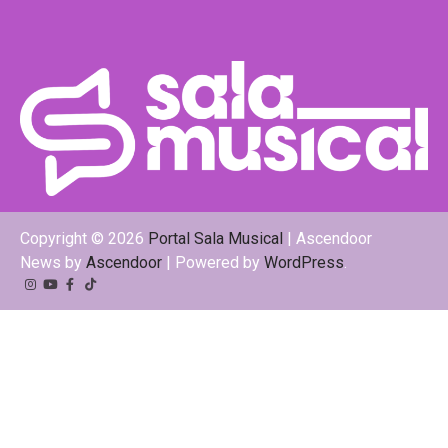
Copyright © 2026
Portal Sala Musical
| Ascendoor
News by
Ascendoor
| Powered by
WordPress
.
Instagram
YouTube
Facebook
Tiktok
Kwai