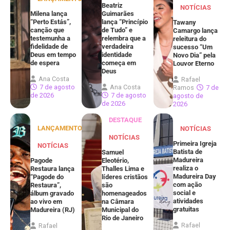
Beatriz
NOTÍCIAS
Milena lança
Guimarães
“Perto Estás”,
lança “Princípio
Tawany
canção que
de Tudo” e
Camargo lança
testemunha a
relembra que a
releitura do
fidelidade de
verdadeira
sucesso “Um
Deus em tempo
identidade
Novo Dia” pela
de espera
começa em
Louvor Eterno
Deus
Ana Costa
Rafael
7 de agosto
Ana Costa
Ramos
7 de
de 2026
7 de agosto
agosto de
de 2026
2026
DESTAQUE
LANÇAMENTOS
NOTÍCIAS
NOTÍCIAS
Primeira Igreja
NOTÍCIAS
Batista de
Samuel
Madureira
Pagode
Eleotério,
realiza o
Restaura lança
Thalles Lima e
Madureira Day
“Pagode do
líderes cristãos
com ação
Restaura”,
são
social e
álbum gravado
homenageados
atividades
ao vivo em
na Câmara
gratuitas
Madureira (RJ)
Municipal do
Rio de Janeiro
Rafael
Rafael