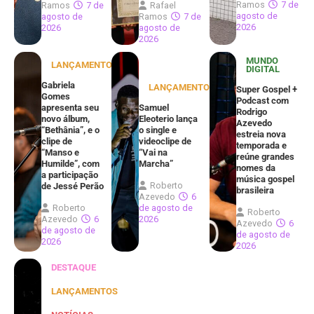
Ramos
7 de
Ramos
7 de
Rafael
agosto de
agosto de
Ramos
7 de
2026
2026
agosto de
2026
MUNDO
LANÇAMENTOS
DIGITAL
Gabriela
LANÇAMENTOS
Super Gospel +
Gomes
Podcast com
apresenta seu
Samuel
Rodrigo
novo álbum,
Eleoterio lança
Azevedo
“Bethânia”, e o
o single e
estreia nova
clipe de
videoclipe de
temporada e
“Manso e
“Vai na
reúne grandes
Humilde”, com
Marcha”
nomes da
a participação
música gospel
Roberto
de Jessé Perão
brasileira
Azevedo
6
Roberto
de agosto de
Roberto
Azevedo
6
2026
Azevedo
6
de agosto de
de agosto de
2026
2026
DESTAQUE
LANÇAMENTOS