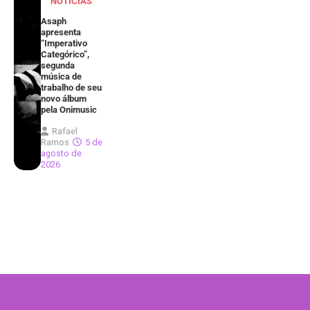
NOTÍCIAS
Asaph
apresenta
“Imperativo
Categórico”,
segunda
música de
trabalho de seu
novo álbum
pela Onimusic
Rafael
Ramos
5 de
agosto de
2026