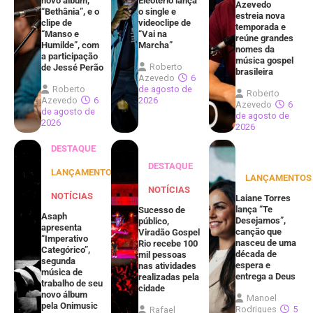
novo álbum,
Eleoterio lança
Azevedo
“Bethânia”, e o
o single e
estreia nova
clipe de
videoclipe de
temporada e
“Manso e
“Vai na
reúne grandes
Humilde”, com
Marcha”
nomes da
a participação
música gospel
Roberto
de Jessé Perão
brasileira
Azevedo
6
Roberto
de agosto de
Roberto
Azevedo
6
2026
Azevedo
6
de agosto de
de agosto de
2026
2026
DESTAQUE
DESTAQUE
LANÇAMENTOS
LANÇAMENTOS
NOTÍCIAS
NOTÍCIAS
Laiane Torres
lança “Te
Sucesso de
Asaph
Desejamos”,
público,
apresenta
canção que
Viradão Gospel
“Imperativo
nasceu de uma
Rio recebe 100
Categórico”,
década de
mil pessoas
segunda
espera e
nas atividades
música de
entrega a Deus
realizadas pela
trabalho de seu
cidade
novo álbum
Manoel
pela Onimusic
Rodrigues
5
Rafael