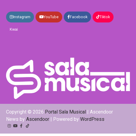
Instagram
YouTube
Facebook
Tiktok
Kwai
Copyright © 2026
Portal Sala Musical
| Ascendoor
News by
Ascendoor
| Powered by
WordPress
.
Instagram
YouTube
Facebook
Tiktok
Kwai