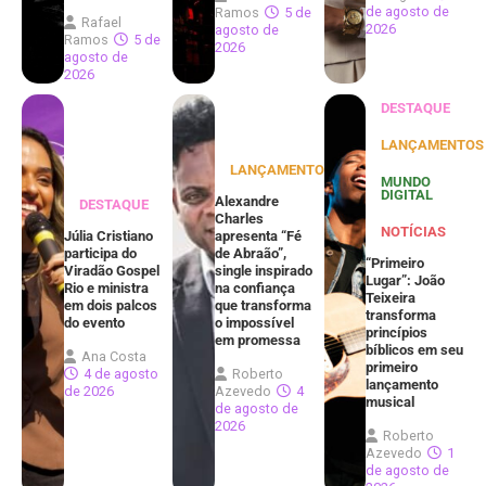
de agosto de
Ramos
5 de
Rafael
2026
agosto de
Ramos
5 de
2026
agosto de
2026
DESTAQUE
LANÇAMENTOS
LANÇAMENTOS
MUNDO
DIGITAL
Alexandre
DESTAQUE
Charles
NOTÍCIAS
Júlia Cristiano
apresenta “Fé
participa do
de Abraão”,
“Primeiro
Viradão Gospel
single inspirado
Lugar”: João
Rio e ministra
na confiança
Teixeira
em dois palcos
que transforma
transforma
do evento
o impossível
princípios
em promessa
bíblicos em seu
Ana Costa
primeiro
4 de agosto
Roberto
lançamento
de 2026
Azevedo
4
musical
de agosto de
2026
Roberto
Azevedo
1
de agosto de