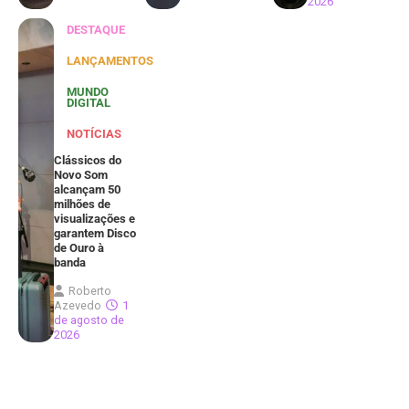
2026
DESTAQUE
LANÇAMENTOS
MUNDO
DIGITAL
NOTÍCIAS
Clássicos do
Novo Som
alcançam 50
milhões de
visualizações e
garantem Disco
de Ouro à
banda
Roberto
Azevedo
1
de agosto de
2026