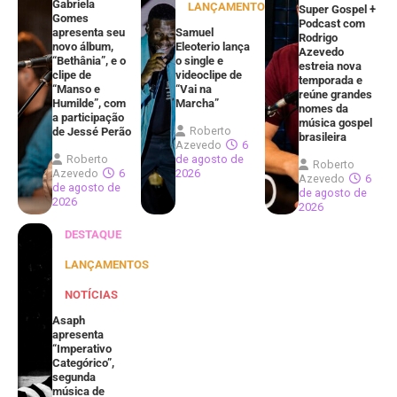
Gabriela
LANÇAMENTOS
Super Gospel +
Gomes
Podcast com
apresenta seu
Samuel
Rodrigo
novo álbum,
Eleoterio lança
Azevedo
“Bethânia”, e o
o single e
estreia nova
clipe de
videoclipe de
temporada e
“Manso e
“Vai na
reúne grandes
Humilde”, com
Marcha”
nomes da
a participação
música gospel
Roberto
de Jessé Perão
brasileira
Azevedo
6
Roberto
de agosto de
Roberto
Azevedo
6
2026
Azevedo
6
de agosto de
de agosto de
2026
2026
DESTAQUE
LANÇAMENTOS
NOTÍCIAS
Asaph
apresenta
“Imperativo
Categórico”,
segunda
música de