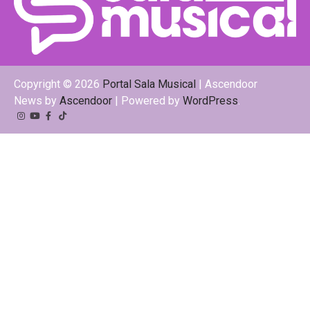
Copyright © 2026
Portal Sala Musical
| Ascendoor
News by
Ascendoor
| Powered by
WordPress
.
Instagram
YouTube
Facebook
Tiktok
Kwai