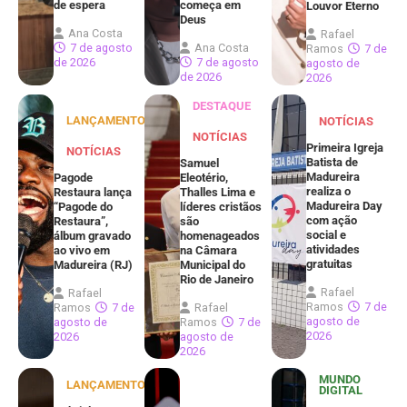
de espera
começa em
Louvor Eterno
Deus
Ana Costa
Rafael
7 de agosto
Ana Costa
Ramos
7 de
de 2026
7 de agosto
agosto de
de 2026
2026
DESTAQUE
LANÇAMENTOS
NOTÍCIAS
NOTÍCIAS
Primeira Igreja
NOTÍCIAS
Batista de
Samuel
Madureira
Pagode
Eleotério,
realiza o
Restaura lança
Thalles Lima e
Madureira Day
“Pagode do
líderes cristãos
com ação
Restaura”,
são
social e
álbum gravado
homenageados
atividades
ao vivo em
na Câmara
gratuitas
Madureira (RJ)
Municipal do
Rio de Janeiro
Rafael
Rafael
Ramos
7 de
Ramos
7 de
Rafael
agosto de
agosto de
Ramos
7 de
2026
2026
agosto de
2026
MUNDO
LANÇAMENTOS
DIGITAL