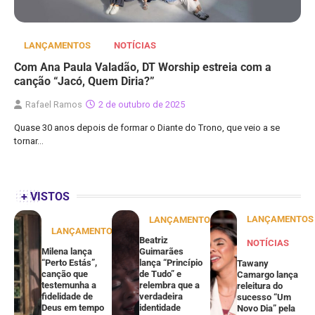
LANÇAMENTOS
NOTÍCIAS
Com Ana Paula Valadão, DT Worship estreia com a
canção “Jacó, Quem Diria?”
Rafael Ramos
2 de outubro de 2025
Quase 30 anos depois de formar o Diante do Trono, que veio a se
tornar…
+ VISTOS
LANÇAMENTOS
LANÇAMENTOS
LANÇAMENTOS
Beatriz
NOTÍCIAS
Milena lança
Guimarães
“Perto Estás”,
lança “Princípio
Tawany
canção que
de Tudo” e
Camargo lança
testemunha a
relembra que a
releitura do
fidelidade de
verdadeira
sucesso “Um
Deus em tempo
identidade
Novo Dia” pela