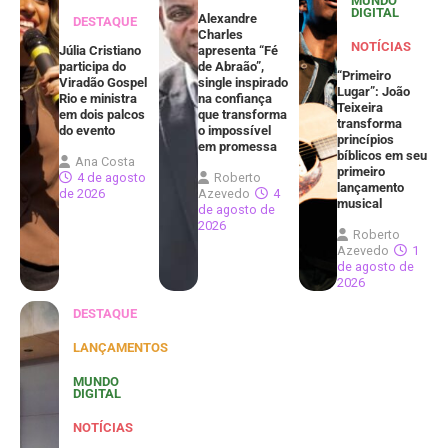
MUNDO
DIGITAL
Alexandre
DESTAQUE
Charles
NOTÍCIAS
Júlia Cristiano
apresenta “Fé
participa do
de Abraão”,
“Primeiro
Viradão Gospel
single inspirado
Lugar”: João
Rio e ministra
na confiança
Teixeira
em dois palcos
que transforma
transforma
do evento
o impossível
princípios
em promessa
bíblicos em seu
Ana Costa
primeiro
4 de agosto
Roberto
lançamento
de 2026
Azevedo
4
musical
de agosto de
2026
Roberto
Azevedo
1
de agosto de
2026
DESTAQUE
LANÇAMENTOS
MUNDO
DIGITAL
NOTÍCIAS