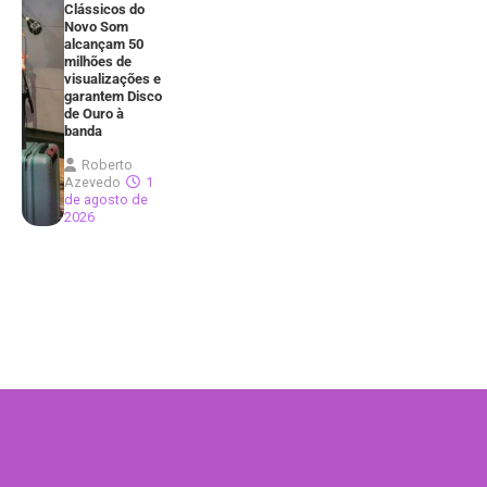
Clássicos do
Novo Som
alcançam 50
milhões de
visualizações e
garantem Disco
de Ouro à
banda
Roberto
Azevedo
1
de agosto de
2026