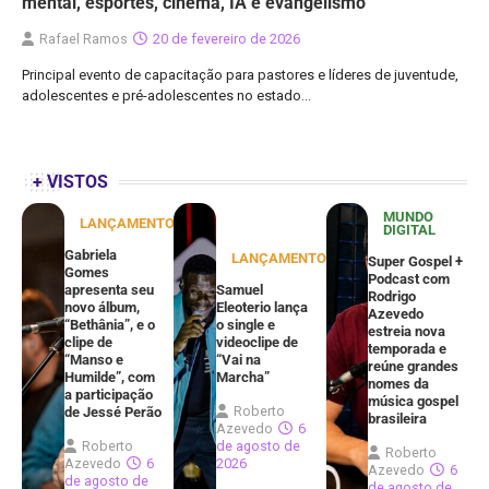
mental, esportes, cinema, IA e evangelismo
Rafael Ramos
20 de fevereiro de 2026
Principal evento de capacitação para pastores e líderes de juventude,
adolescentes e pré-adolescentes no estado…
+ VISTOS
MUNDO
LANÇAMENTOS
DIGITAL
Gabriela
LANÇAMENTOS
Super Gospel +
Gomes
Podcast com
apresenta seu
Samuel
Rodrigo
novo álbum,
Eleoterio lança
Azevedo
“Bethânia”, e o
o single e
estreia nova
clipe de
videoclipe de
temporada e
“Manso e
“Vai na
reúne grandes
Humilde”, com
Marcha”
nomes da
a participação
música gospel
Roberto
de Jessé Perão
brasileira
Azevedo
6
Roberto
de agosto de
Roberto
Azevedo
6
2026
Azevedo
6
de agosto de
de agosto de