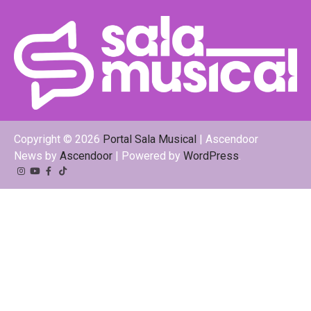
Copyright © 2026
Portal Sala Musical
| Ascendoor
News by
Ascendoor
| Powered by
WordPress
.
Instagram
YouTube
Facebook
Tiktok
Kwai