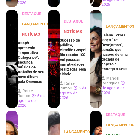
2026
2026
DESTAQUE
DESTAQUE
LANÇAMENTOS
LANÇAMENTOS
NOTÍCIAS
NOTÍCIAS
Laiane Torres
lança “Te
Sucesso de
Asaph
Desejamos”,
público,
apresenta
canção que
Viradão Gospel
“Imperativo
nasceu de uma
Rio recebe 100
Categórico”,
década de
mil pessoas
segunda
espera e
nas atividades
música de
entrega a Deus
realizadas pela
trabalho de seu
cidade
novo álbum
Manoel
pela Onimusic
Rodrigues
5
Rafael
de agosto de
Ramos
5 de
Rafael
2026
agosto de
Ramos
5 de
2026
agosto de
2026
DESTAQUE
LANÇAMENTOS
LANÇAMENTOS