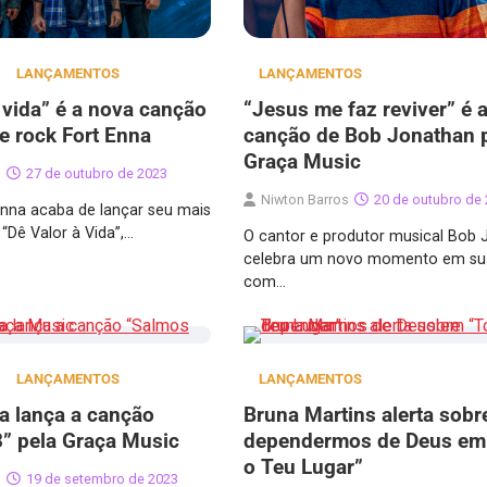
LANÇAMENTOS
LANÇAMENTOS
 vida” é a nova canção
“Jesus me faz reviver” é 
e rock Fort Enna
canção de Bob Jonathan 
Graça Music
s
27 de outubro de 2023
Niwton Barros
20 de outubro de
Enna acaba de lançar seu mais
 “Dê Valor à Vida”,…
O cantor e produtor musical Bob 
celebra um novo momento em sua
com…
LANÇAMENTOS
LANÇAMENTOS
a lança a canção
Bruna Martins alerta sobr
” pela Graça Music
dependermos de Deus em
o Teu Lugar”
s
19 de setembro de 2023