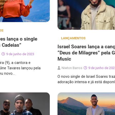
OS
es lança o single
LANÇAMENTOS
 Cadeias”
Israel Soares lança a can
“Deus de Milagres” pela 
s
9 de junho de 2023
Music
ra (9), a cantora e
line Tavares lançou pela
Niwton Barros
9 de junho de 202
eu novo…
O novo single de Israel Soares tr
adoração intensa e já está dispon