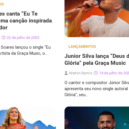
OS
es canta “Eu Te
uma canção inspirada
dor
s
22 de julho de 2023
LANÇAMENTOS
l Soares lançou o single “Eu
Artista da Graça Music, o…
Junior Silva lança “Deus 
Glória” pela Graça Music
Niwton Barros
14 de julho de 20
O cantor e compositor Júnior Silv
apresenta seu novo single autoral
Glória”, seu…