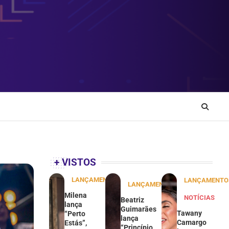
+ VISTOS
LANÇAMENTOS
LANÇAMENTO
LANÇAMENTOS
Milena
NOTÍCIAS
Beatriz
lança
Guimarães
Tawany
“Perto
lança
Camargo
Estás”,
“Princípio