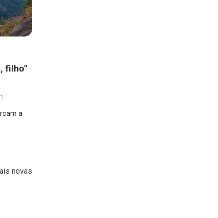
 filho”
21
marcam a
…
ais novas