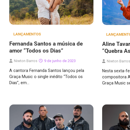
LANÇAMENTOS
LANÇAMENT
Fernanda Santos a música de
Aline Tavar
amor “Todos os Dias”
“Quebra As
Niwton Barros
9 de junho de 2023
Niwton Barro
A cantora Fernanda Santos lançou pela
Nesta sexta-fei
Graça Music o single inédito “Todos os
compositora A
Dias”, em…
Graça Music s