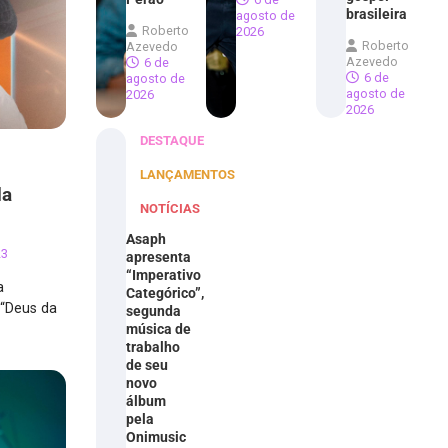
brasileira
agosto de
Roberto
2026
Roberto
Azevedo
Azevedo
6 de
6 de
agosto de
agosto de
2026
2026
DESTAQUE
LANÇAMENTOS
da
NOTÍCIAS
Asaph
23
apresenta
“Imperativo
a
Categórico”,
 “Deus da
segunda
música de
trabalho
de seu
novo
álbum
pela
Onimusic