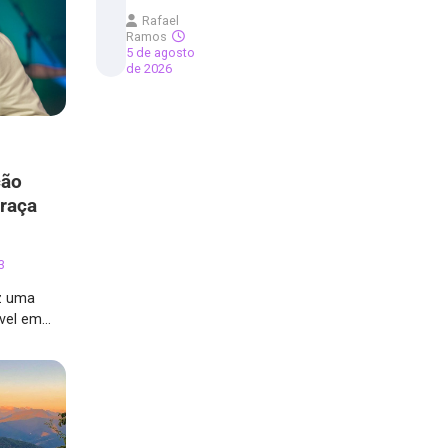
Rafael
Ramos
5 de agosto
de 2026
ção
Graça
3
az uma
ível em…