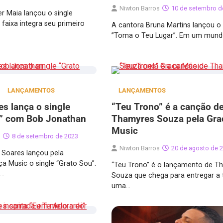
Niwton Barros
10 de setembro d
r Maia lançou o single
 faixa integra seu primeiro
A cantora Bruna Martins lançou o 
”Toma o Teu Lugar”. Em um mund
LANÇAMENTOS
LANÇAMENTOS
es lança o single
“Teu Trono” é a canção d
u” com Bob Jonathan
Thamyres Souza pela Gra
Music
s
8 de setembro de 2023
Niwton Barros
20 de agosto de 
l Soares lançou pela
a Music o single “Grato Sou”.
“Teu Trono” é o lançamento de T
o…
Souza que chega para entregar a
uma…