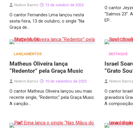
Niwton Barros
13 de outubro de 2023
O cantor Jeyze
“Salmos 23”. A
O cantor Fernandes Lima lançou nesta
EP…
sexta-feira, 13 de outubro, o single “Na
Graça de…
LANÇAMENTOS
DESTAQUE
Matheus Oliveira lança
Israel Soar
“Redentor” pela Graça Music
“Grato So
Niwton Barros
10 de setembro de 2023
Niwton Barro
O cantor Matheus Oliveira lançou seu mais
O cantor Israe
recente single, “Redentor,” pela Graça Music.
gravadora Graç
A canção…
A composiçã