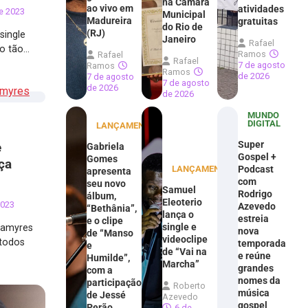
na Câmara
ao vivo em
atividades
e 2023
Municipal
Madureira
gratuitas
do Rio de
(RJ)
single
Janeiro
Rafael
o tão…
Ramos
Rafael
Rafael
7 de agosto
Ramos
Ramos
de 2026
7 de agosto
7 de agosto
de 2026
de 2026
MUNDO
DIGITAL
LANÇAMENTOS
Super
e
Gabriela
Gospel +
Gomes
ça
LANÇAMENTOS
Podcast
apresenta
com
seu novo
Samuel
Rodrigo
álbum,
Eleoterio
2023
Azevedo
“Bethânia”,
lança o
estreia
e o clipe
single e
hamyres
nova
de “Manso
videoclipe
 todos
temporada
e
de “Vai na
e reúne
Humilde”,
Marcha”
grandes
com a
nomes da
participação
Roberto
música
de Jessé
Azevedo
gospel
Perão
6 de