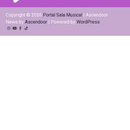
Copyright © 2026
Portal Sala Musical
| Ascendoor
News by
Ascendoor
| Powered by
WordPress
.
Instagram
YouTube
Facebook
Tiktok
Kwai