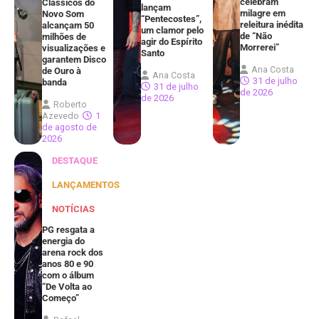
celebram
Clássicos do
lançam
milagre em
Novo Som
“Pentecostes”,
releitura inédita
alcançam 50
um clamor pelo
de “Não
milhões de
agir do Espírito
Morrerei”
visualizações e
Santo
garantem Disco
Ana Costa
de Ouro à
Ana Costa
31 de julho
banda
31 de julho
de 2026
de 2026
Roberto
Azevedo
1
de agosto de
2026
DESTAQUE
LANÇAMENTOS
NOTÍCIAS
PG resgata a
energia do
arena rock dos
anos 80 e 90
com o álbum
“De Volta ao
Começo”