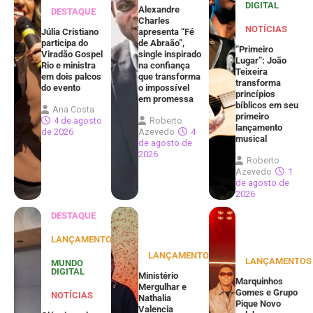
DIGITAL
Alexandre
DESTAQUE
Charles
NOTÍCIAS
Júlia Cristiano
apresenta “Fé
participa do
de Abraão”,
“Primeiro
Viradão Gospel
single inspirado
Lugar”: João
Rio e ministra
na confiança
Teixeira
em dois palcos
que transforma
transforma
do evento
o impossível
princípios
em promessa
bíblicos em seu
Ana Costa
primeiro
4 de agosto
Roberto
lançamento
de 2026
Azevedo
4
musical
de agosto de
2026
Roberto
Azevedo
1
de agosto de
2026
DESTAQUE
LANÇAMENTOS
LANÇAMENTOS
LANÇAMENTOS
MUNDO
DIGITAL
Ministério
Marquinhos
Mergulhar e
Gomes e Grupo
NOTÍCIAS
Nathalia
Pique Novo
Valencia