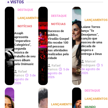
+ VISTOS
DESTAQUE
DESTAQUE
LANÇAMENTOS
LANÇAMENTOS
NOTÍCIAS
NOTÍCIAS
Laiane Torres
lança “Te
Sucesso de
Asaph
Desejamos”,
público,
apresenta
canção que
Viradão Gospel
“Imperativo
nasceu de uma
Rio recebe 100
Categórico”,
década de
mil pessoas
segunda
espera e
nas atividades
música de
entrega a Deus
realizadas pela
trabalho de seu
cidade
novo álbum
Manoel
pela Onimusic
Rodrigues
5
Rafael
de agosto de
Ramos
5 de
Rafael
2026
agosto de
Ramos
5 de
2026
agosto de
2026
DESTAQUE
LANÇAMENTOS
LANÇAMENTOS
MUNDO