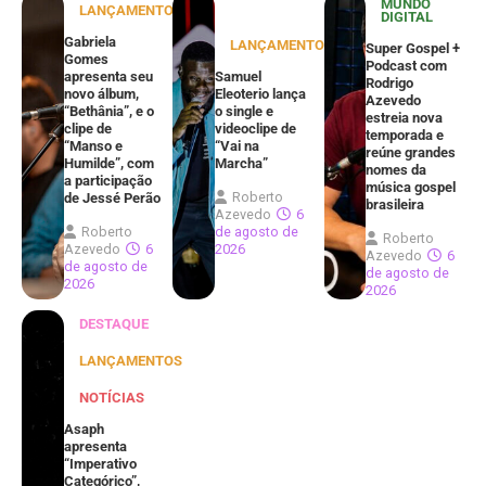
MUNDO
LANÇAMENTOS
DIGITAL
Gabriela
LANÇAMENTOS
Super Gospel +
Gomes
Podcast com
apresenta seu
Samuel
Rodrigo
novo álbum,
Eleoterio lança
Azevedo
“Bethânia”, e o
o single e
estreia nova
clipe de
videoclipe de
temporada e
“Manso e
“Vai na
reúne grandes
Humilde”, com
Marcha”
nomes da
a participação
música gospel
Roberto
de Jessé Perão
brasileira
Azevedo
6
Roberto
de agosto de
Roberto
Azevedo
6
2026
Azevedo
6
de agosto de
de agosto de
2026
2026
DESTAQUE
LANÇAMENTOS
NOTÍCIAS
Asaph
apresenta
“Imperativo
Categórico”,