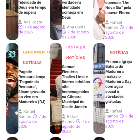
fidelidade de
verdadeira
sucesso “Um
Deus em tempo
identidade
Novo Dia” pela
de espera
começa em
Louvor Eterno
Deus
Ana Costa
Rafael
7 de agosto
Ana Costa
Ramos
7 de
de 2026
7 de agosto
agosto de
de 2026
2026
DESTAQUE
LANÇAMENTOS
NOTÍCIAS
NOTÍCIAS
Primeira Igreja
NOTÍCIAS
Batista de
Samuel
Madureira
Pagode
Eleotério,
realiza o
Restaura lança
Thalles Lima e
Madureira Day
“Pagode do
líderes cristãos
com ação
Restaura”,
são
social e
álbum gravado
homenageados
atividades
ao vivo em
na Câmara
gratuitas
Madureira (RJ)
Municipal do
Rio de Janeiro
Rafael
Rafael
Ramos
7 de
Ramos
7 de
Rafael
agosto de
agosto de
Ramos
7 de
2026
2026
agosto de
2026