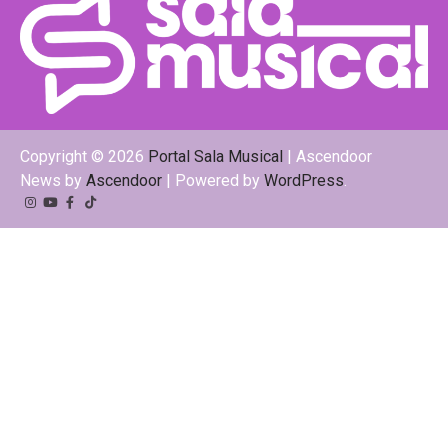
Copyright © 2026
Portal Sala Musical
| Ascendoor
News by
Ascendoor
| Powered by
WordPress
.
Instagram
YouTube
Facebook
Tiktok
Kwai