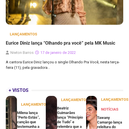
LANÇAMENTOS
Eurice Diniz lança “Olhando pra você” pela MK Music
Niwton Barros
17 de janeiro de 2022
A cantora Eurice Diniz lançou o single Olhando Pra Você, nesta terça-
feira (11), pela gravadora…
+ VISTOS
LANÇAMENTOS
LANÇAMENTOS
LANÇAMENTOS
Beatriz
NOTÍCIAS
Milena lança
Guimarães
“Perto Estás”,
lança “Princípio
Tawany
canção que
de Tudo” e
Camargo lança
testemunha a
relembra que a
releitura do