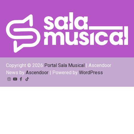
Copyright © 2026
Portal Sala Musical
| Ascendoor
News by
Ascendoor
| Powered by
WordPress
.
Instagram
YouTube
Facebook
Tiktok
Kwai