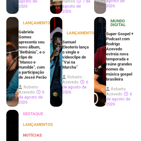
agosto de
agosto de
Ramos
7 de
2026
2026
agosto de
2026
MUNDO
LANÇAMENTOS
DIGITAL
Gabriela
LANÇAMENTOS
Super Gospel +
Gomes
Podcast com
apresenta seu
Samuel
Rodrigo
novo álbum,
Eleoterio lança
Azevedo
“Bethânia”, e o
o single e
estreia nova
clipe de
videoclipe de
temporada e
“Manso e
“Vai na
reúne grandes
Humilde”, com
Marcha”
nomes da
a participação
música gospel
Roberto
de Jessé Perão
brasileira
Azevedo
6
Roberto
de agosto de
Roberto
Azevedo
6
2026
Azevedo
6
de agosto de
de agosto de
2026
2026
DESTAQUE
LANÇAMENTOS
NOTÍCIAS