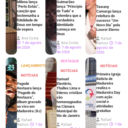
Milena lança
Guimarães
“Perto Estás”,
lança “Princípio
Tawany
canção que
de Tudo” e
Camargo lança
testemunha a
relembra que a
releitura do
fidelidade de
verdadeira
sucesso “Um
Deus em tempo
identidade
Novo Dia” pela
de espera
começa em
Louvor Eterno
Deus
Ana Costa
Rafael
7 de agosto
Ana Costa
Ramos
7 de
de 2026
7 de agosto
agosto de
de 2026
2026
DESTAQUE
LANÇAMENTOS
NOTÍCIAS
NOTÍCIAS
Primeira Igreja
NOTÍCIAS
Batista de
Samuel
Madureira
Pagode
Eleotério,
realiza o
Restaura lança
Thalles Lima e
Madureira Day
“Pagode do
líderes cristãos
com ação
Restaura”,
são
social e
álbum gravado
homenageados
atividades
ao vivo em
na Câmara
gratuitas
Madureira (RJ)
Municipal do
Rio de Janeiro
Rafael
Rafael
Ramos
7 de
Ramos
7 de
Rafael