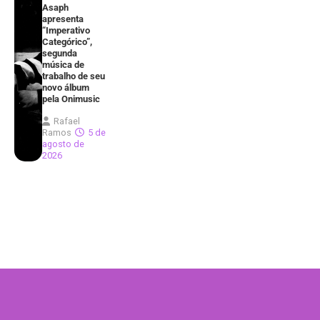
Asaph
apresenta
“Imperativo
Categórico”,
segunda
música de
trabalho de seu
novo álbum
pela Onimusic
Rafael
Ramos
5 de
agosto de
2026