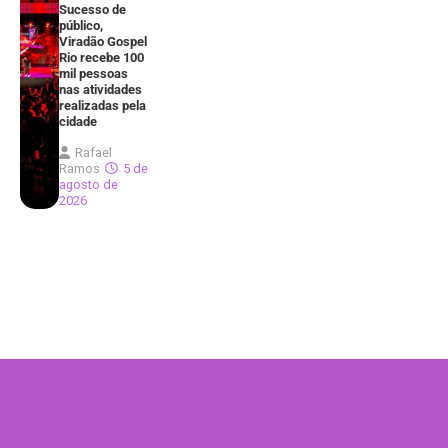
Sucesso de
público,
Viradão Gospel
Rio recebe 100
mil pessoas
nas atividades
realizadas pela
cidade
Rafael
Ramos
5 de
agosto de
2026