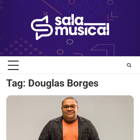
Skip
to
content
Tag:
Douglas Borges