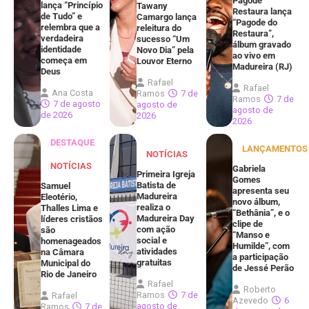
Pagode
lança “Princípio
Tawany
Restaura lança
de Tudo” e
Camargo lança
“Pagode do
relembra que a
releitura do
Restaura”,
verdadeira
sucesso “Um
álbum gravado
identidade
Novo Dia” pela
ao vivo em
começa em
Louvor Eterno
Madureira (RJ)
Deus
Rafael
Rafael
Ana Costa
Ramos
7 de
Ramos
7 de
7 de agosto
agosto de
agosto de
de 2026
2026
2026
DESTAQUE
LANÇAMENTOS
NOTÍCIAS
NOTÍCIAS
Gabriela
Primeira Igreja
Gomes
Batista de
Samuel
apresenta seu
Madureira
Eleotério,
novo álbum,
realiza o
Thalles Lima e
“Bethânia”, e o
Madureira Day
líderes cristãos
clipe de
com ação
são
“Manso e
social e
homenageados
Humilde”, com
atividades
na Câmara
a participação
gratuitas
Municipal do
de Jessé Perão
Rio de Janeiro
Rafael
Roberto
Ramos
7 de
Rafael
Azevedo
6
agosto de
Ramos
7 de