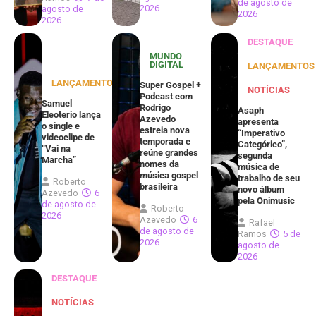
de agosto de
2026
agosto de
2026
2026
DESTAQUE
MUNDO
DIGITAL
LANÇAMENTOS
LANÇAMENTOS
Super Gospel +
NOTÍCIAS
Podcast com
Samuel
Rodrigo
Asaph
Eleoterio lança
Azevedo
apresenta
o single e
estreia nova
“Imperativo
videoclipe de
temporada e
Categórico”,
“Vai na
reúne grandes
segunda
Marcha”
nomes da
música de
música gospel
trabalho de seu
Roberto
brasileira
novo álbum
Azevedo
6
pela Onimusic
de agosto de
Roberto
2026
Azevedo
6
Rafael
de agosto de
Ramos
5 de
2026
agosto de
2026
DESTAQUE
NOTÍCIAS