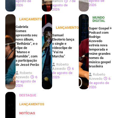
agosto de
agosto de
Ramos
7 de
2026
2026
agosto de
2026
MUNDO
LANÇAMENTOS
DIGITAL
Gabriela
LANÇAMENTOS
Super Gospel +
Gomes
Podcast com
apresenta seu
Samuel
Rodrigo
novo álbum,
Eleoterio lança
Azevedo
“Bethânia”, e o
o single e
estreia nova
clipe de
videoclipe de
temporada e
“Manso e
“Vai na
reúne grandes
Humilde”, com
Marcha”
nomes da
a participação
música gospel
Roberto
de Jessé Perão
brasileira
Azevedo
6
Roberto
de agosto de
Roberto
Azevedo
6
2026
Azevedo
6
de agosto de
de agosto de
2026
2026
DESTAQUE
LANÇAMENTOS
NOTÍCIAS