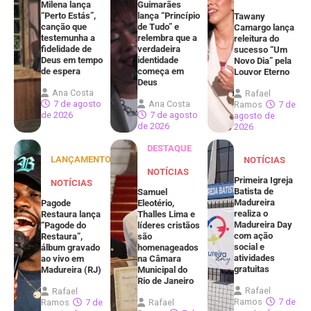
Milena lança
Guimarães
“Perto Estás”,
lança “Princípio
Tawany
canção que
de Tudo” e
Camargo lança
testemunha a
relembra que a
releitura do
fidelidade de
verdadeira
sucesso “Um
Deus em tempo
identidade
Novo Dia” pela
de espera
começa em
Louvor Eterno
Deus
Ana Costa
Rafael
7 de agosto
Ana Costa
Ramos
7 de
de 2026
7 de agosto
agosto de
de 2026
2026
DESTAQUE
LANÇAMENTOS
NOTÍCIAS
NOTÍCIAS
Primeira Igreja
NOTÍCIAS
Batista de
Samuel
Madureira
Pagode
Eleotério,
realiza o
Restaura lança
Thalles Lima e
Madureira Day
“Pagode do
líderes cristãos
com ação
Restaura”,
são
social e
álbum gravado
homenageados
atividades
ao vivo em
na Câmara
gratuitas
Madureira (RJ)
Municipal do
Rio de Janeiro
Rafael
Rafael
Ramos
7 de
Ramos
7 de
Rafael