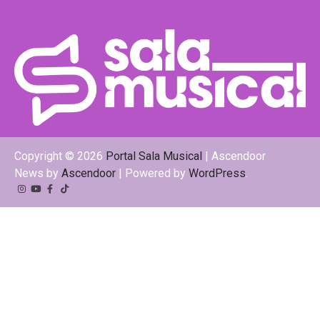
Copyright © 2026
Portal Sala Musical
| Ascendoor
News by
Ascendoor
| Powered by
WordPress
.
Instagram
YouTube
Facebook
Tiktok
Kwai