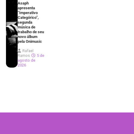
Asaph
apresenta
“Imperativo
Categórico”,
segunda
música de
trabalho de seu
novo álbum
pela Onimusic
Rafael
Ramos
5 de
agosto de
2026