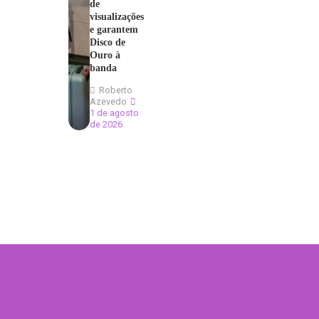
de
visualizações
e garantem
Disco de
Ouro à
banda
Roberto
Azevedo
1 de agosto
de 2026