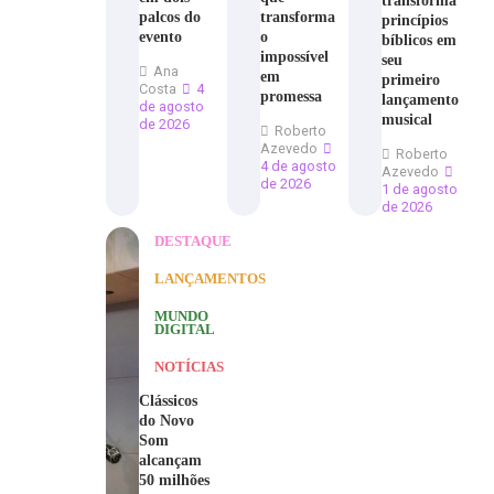
transforma
palcos do
transforma
princípios
evento
o
bíblicos em
impossível
seu
Ana
em
primeiro
Costa
4
promessa
lançamento
de agosto
musical
de 2026
Roberto
Azevedo
Roberto
4 de agosto
Azevedo
de 2026
1 de agosto
de 2026
DESTAQUE
LANÇAMENTOS
MUNDO
DIGITAL
NOTÍCIAS
Clássicos
do Novo
Som
alcançam
50 milhões