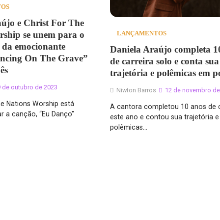
TOS
újo e Christ For The
rship se unem para o
LANÇAMENTOS
 da emocionante
Daniela Araújo completa 1
ncing On The Grave”
de carreira solo e conta sua
ês
trajetória e polêmicas em p
 de outubro de 2023
Niwton Barros
12 de novembro de
he Nations Worship está
A cantora completou 10 anos de c
ar a canção, “Eu Danço”
este ano e contou sua trajetória e
polêmicas…