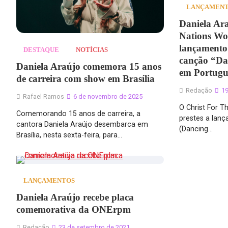
LANÇAMEN
Daniela Ara
Nations Wo
lançamento
DESTAQUE
NOTÍCIAS
canção “Da
Daniela Araújo comemora 15 anos
em Portugu
de carreira com show em Brasília
Redação
19
Rafael Ramos
6 de novembro de 2025
O Christ For T
Comemorando 15 anos de carreira, a
prestes a lanç
cantora Daniela Araújo desembarca em
(Dancing…
Brasília, nesta sexta-feira, para…
LANÇAMENTOS
Daniela Araújo recebe placa
comemorativa da ONErpm
Redação
23 de setembro de 2021