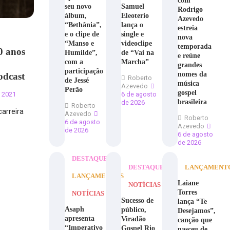
com
seu novo
Samuel
Rodrigo
álbum,
Eleoterio
Azevedo
“Bethânia”,
lança o
estreia
e o clipe de
single e
nova
“Manso e
videoclipe
temporada
0 anos
Humilde”,
de “Vai na
e reúne
com a
Marcha”
grandes
participação
nomes da
odcast
Roberto
de Jessé
música
Azevedo
Perão
gospel
6 de agosto
 2021
brasileira
de 2026
Roberto
arreira
Azevedo
Roberto
6 de agosto
Azevedo
de 2026
6 de agosto
de 2026
DESTAQUE
DESTAQUE
LANÇAMENT
LANÇAMENTOS
Laiane
NOTÍCIAS
Torres
NOTÍCIAS
Sucesso de
lança “Te
Asaph
público,
Desejamos”,
apresenta
Viradão
canção que
“Imperativo
Gospel Rio
nasceu de