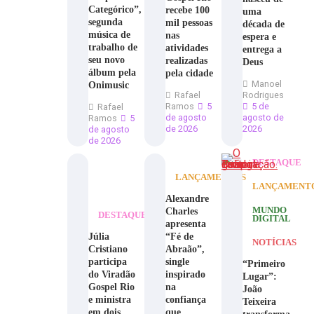
Categórico”,
recebe 100
uma
segunda
mil pessoas
década de
música de
nas
espera e
trabalho de
atividades
entrega a
seu novo
realizadas
Deus
álbum pela
pela cidade
Manoel
Onimusic
Rafael
Rodrigues
Ramos
5
5 de
Rafael
de agosto
agosto de
Ramos
5
de 2026
2026
de agosto
de 2026
DESTAQUE
LANÇAMENTOS
LANÇAMENT
Alexandre
Charles
MUNDO
DESTAQUE
DIGITAL
apresenta
Júlia
“Fé de
NOTÍCIAS
Cristiano
Abraão”,
participa
single
“Primeiro
do Viradão
inspirado
Lugar”:
Gospel Rio
na
João
e ministra
confiança
Teixeira
em dois
que