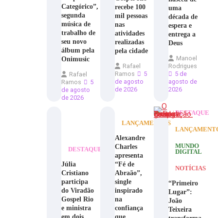
Categórico”,
recebe 100
uma
segunda
mil pessoas
década de
música de
nas
espera e
trabalho de
atividades
entrega a
seu novo
realizadas
Deus
álbum pela
pela cidade
Manoel
Onimusic
Rafael
Rodrigues
Ramos
5
5 de
Rafael
de agosto
agosto de
Ramos
5
de 2026
2026
de agosto
de 2026
DESTAQUE
LANÇAMENTOS
LANÇAMENT
Alexandre
Charles
MUNDO
DESTAQUE
DIGITAL
apresenta
Júlia
“Fé de
NOTÍCIAS
Cristiano
Abraão”,
participa
single
“Primeiro
do Viradão
inspirado
Lugar”:
Gospel Rio
na
João
e ministra
confiança
Teixeira
em dois
que