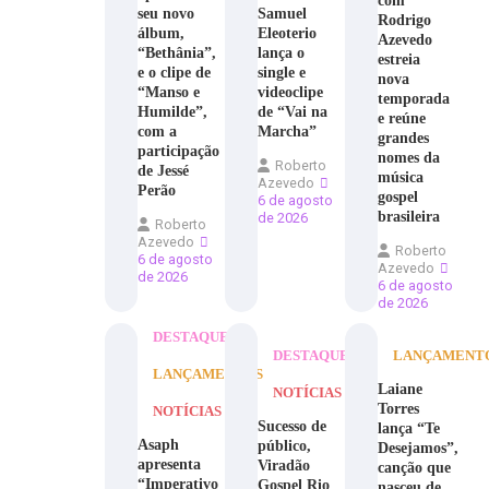
com
seu novo
Samuel
Rodrigo
álbum,
Eleoterio
Azevedo
“Bethânia”,
lança o
estreia
e o clipe de
single e
nova
“Manso e
videoclipe
temporada
Humilde”,
de “Vai na
e reúne
com a
Marcha”
grandes
participação
nomes da
Roberto
de Jessé
música
Azevedo
Perão
gospel
6 de agosto
brasileira
de 2026
Roberto
Azevedo
Roberto
6 de agosto
Azevedo
de 2026
6 de agosto
de 2026
DESTAQUE
DESTAQUE
LANÇAMENT
LANÇAMENTOS
Laiane
NOTÍCIAS
Torres
NOTÍCIAS
Sucesso de
lança “Te
Asaph
público,
Desejamos”,
apresenta
Viradão
canção que
“Imperativo
Gospel Rio
nasceu de