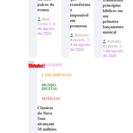
transforma
palcos do
transforma
princípios
evento
o
bíblicos em
impossível
seu
Ana
em
primeiro
Costa
4
promessa
lançamento
de agosto
musical
de 2026
Roberto
Azevedo
Roberto
4 de agosto
Azevedo
de 2026
1 de agosto
de 2026
DESTAQUE
LANÇAMENTOS
MUNDO
DIGITAL
NOTÍCIAS
Clássicos
do Novo
Som
alcançam
50 milhões