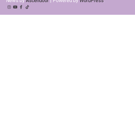
News by
Ascendoor
| Powered by
WordPress
.
Instagram
YouTube
Facebook
Tiktok
Kwai