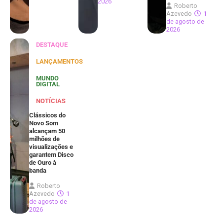
2026
Roberto
Azevedo
1
de agosto de
2026
DESTAQUE
LANÇAMENTOS
MUNDO
DIGITAL
NOTÍCIAS
Clássicos do
Novo Som
alcançam 50
milhões de
visualizações e
garantem Disco
de Ouro à
banda
Roberto
Azevedo
1
de agosto de
2026