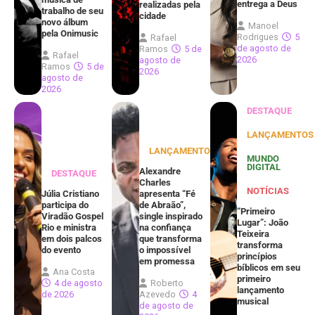
entrega a Deus
realizadas pela
trabalho de seu
cidade
novo álbum
Manoel
pela Onimusic
Rodrigues
5
Rafael
de agosto de
Ramos
5 de
Rafael
2026
agosto de
Ramos
5 de
2026
agosto de
2026
DESTAQUE
LANÇAMENTOS
LANÇAMENTOS
MUNDO
DIGITAL
Alexandre
DESTAQUE
Charles
NOTÍCIAS
Júlia Cristiano
apresenta “Fé
participa do
de Abraão”,
“Primeiro
Viradão Gospel
single inspirado
Lugar”: João
Rio e ministra
na confiança
Teixeira
em dois palcos
que transforma
transforma
do evento
o impossível
princípios
em promessa
bíblicos em seu
Ana Costa
primeiro
4 de agosto
Roberto
lançamento
de 2026
Azevedo
4
musical
de agosto de