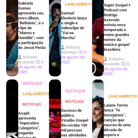
Gabriela
LANÇAMENTOS
Super Gospel +
Gomes
Podcast com
apresenta seu
Samuel
Rodrigo
novo álbum,
Eleoterio lança
Azevedo
“Bethânia”, e o
o single e
estreia nova
clipe de
videoclipe de
temporada e
“Manso e
“Vai na
reúne grandes
Humilde”, com
Marcha”
nomes da
a participação
música gospel
Roberto
de Jessé Perão
brasileira
Azevedo
6
Roberto
de agosto de
Roberto
Azevedo
6
2026
Azevedo
6
de agosto de
de agosto de
2026
2026
DESTAQUE
DESTAQUE
LANÇAMENTOS
LANÇAMENTOS
NOTÍCIAS
NOTÍCIAS
Laiane Torres
lança “Te
Sucesso de
Asaph
Desejamos”,
público,
apresenta
canção que
Viradão Gospel
“Imperativo
nasceu de uma
Rio recebe 100
Categórico”,
década de
mil pessoas
segunda
espera e
nas atividades
música de