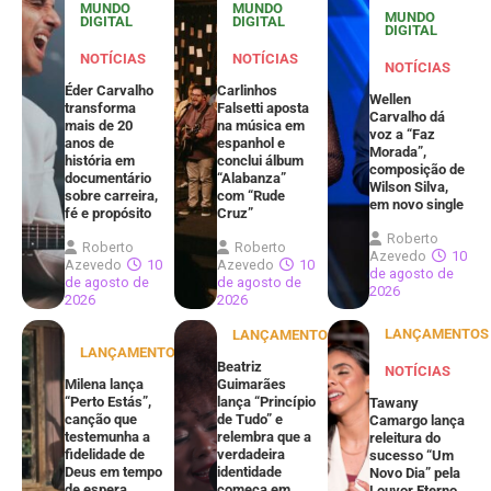
MUNDO
MUNDO
MUNDO
DIGITAL
DIGITAL
DIGITAL
NOTÍCIAS
NOTÍCIAS
NOTÍCIAS
Éder Carvalho
Carlinhos
Wellen
transforma
Falsetti aposta
Carvalho dá
mais de 20
na música em
voz a “Faz
anos de
espanhol e
Morada”,
história em
conclui álbum
composição de
documentário
“Alabanza”
Wilson Silva,
sobre carreira,
com “Rude
em novo single
fé e propósito
Cruz”
Roberto
Roberto
Roberto
Azevedo
10
Azevedo
10
Azevedo
10
de agosto de
de agosto de
de agosto de
2026
2026
2026
LANÇAMENTOS
LANÇAMENTOS
LANÇAMENTOS
Beatriz
NOTÍCIAS
Milena lança
Guimarães
“Perto Estás”,
lança “Princípio
Tawany
canção que
de Tudo” e
Camargo lança
testemunha a
relembra que a
releitura do
fidelidade de
verdadeira
sucesso “Um
Deus em tempo
identidade
Novo Dia” pela
de espera
começa em
Louvor Eterno