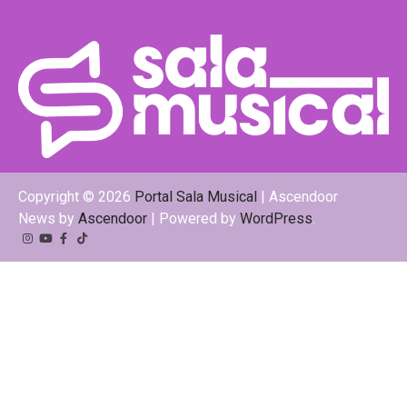
Copyright © 2026
Portal Sala Musical
| Ascendoor
News by
Ascendoor
| Powered by
WordPress
.
Instagram
YouTube
Facebook
Tiktok
Kwai