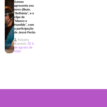
Gomes
apresenta seu
novo álbum,
“Bethânia”, e o
clipe de
“Manso e
Humilde”, com
a participação
de Jessé Perão
Roberto
Azevedo
6
de agosto de
2026