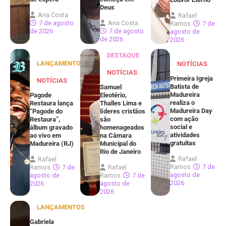
Deus
Ana Costa
Rafael
7 de agosto
Ana Costa
Ramos
7 de
de 2026
7 de agosto
agosto de
de 2026
2026
DESTAQUE
LANÇAMENTOS
NOTÍCIAS
NOTÍCIAS
Primeira Igreja
NOTÍCIAS
Batista de
Samuel
Madureira
Pagode
Eleotério,
realiza o
Restaura lança
Thalles Lima e
Madureira Day
“Pagode do
líderes cristãos
com ação
Restaura”,
são
social e
álbum gravado
homenageados
atividades
ao vivo em
na Câmara
gratuitas
Madureira (RJ)
Municipal do
Rio de Janeiro
Rafael
Rafael
Ramos
7 de
Ramos
7 de
Rafael
agosto de
agosto de
Ramos
7 de
2026
2026
agosto de
2026
LANÇAMENTOS
Gabriela