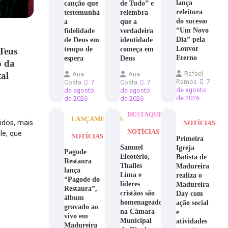
lança
canção que
de Tudo” e
releitura
testemunha
relembra
do sucesso
a
que a
“Um Novo
fidelidade
verdadeira
Dia” pela
de Deus em
identidade
Louvor
tempo de
começa em
 Teus
Eterno
espera
Deus
o da
Rafael
Ana
Ana
tal
Ramos
7
Costa
7
Costa
7
de agosto
de agosto
de agosto
de 2026
de 2026
de 2026
DESTAQUE
LANÇAMENTOS
idos, mais
NOTÍCIAS
NOTÍCIAS
le, que
NOTÍCIAS
Primeira
Samuel
Igreja
Pagode
Eleotério,
Batista de
Restaura
Thalles
Madureira
lança
Lima e
realiza o
“Pagode do
líderes
Madureira
Restaura”,
cristãos são
Day com
álbum
homenageados
ação social
gravado ao
na Câmara
e
vivo em
Municipal
atividades
Madureira