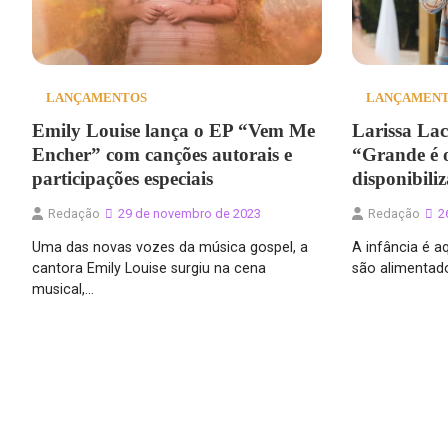
LANÇAMENTOS
LANÇAMEN
Emily Louise lança o EP “Vem Me
Larissa Lac
Encher” com canções autorais e
“Grande é 
participações especiais
disponibili
Redação
29 de novembro de 2023
Redação
2
Uma das novas vozes da música gospel, a
A infância é a
cantora Emily Louise surgiu na cena
são alimentad
musical,…