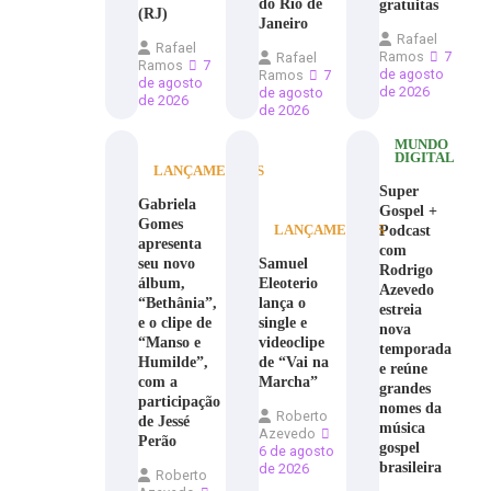
do Rio de
gratuitas
(RJ)
Janeiro
Rafael
Rafael
Ramos
7
Rafael
Ramos
7
de agosto
Ramos
7
de agosto
de 2026
de agosto
de 2026
de 2026
MUNDO
DIGITAL
LANÇAMENTOS
Super
Gabriela
Gospel +
Gomes
Podcast
LANÇAMENTOS
apresenta
com
seu novo
Samuel
Rodrigo
álbum,
Eleoterio
Azevedo
“Bethânia”,
lança o
estreia
e o clipe de
single e
nova
“Manso e
videoclipe
temporada
Humilde”,
de “Vai na
e reúne
com a
Marcha”
grandes
participação
nomes da
Roberto
de Jessé
música
Azevedo
Perão
gospel
6 de agosto
brasileira
de 2026
Roberto