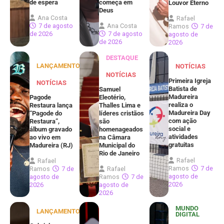
de espera
começa em
Louvor Eterno
Deus
Ana Costa
Rafael
7 de agosto
Ana Costa
Ramos
7 de
de 2026
7 de agosto
agosto de
de 2026
2026
DESTAQUE
LANÇAMENTOS
NOTÍCIAS
NOTÍCIAS
Primeira Igreja
NOTÍCIAS
Batista de
Samuel
Madureira
Pagode
Eleotério,
realiza o
Restaura lança
Thalles Lima e
Madureira Day
“Pagode do
líderes cristãos
com ação
Restaura”,
são
social e
álbum gravado
homenageados
atividades
ao vivo em
na Câmara
gratuitas
Madureira (RJ)
Municipal do
Rio de Janeiro
Rafael
Rafael
Ramos
7 de
Ramos
7 de
Rafael
agosto de
agosto de
Ramos
7 de
2026
2026
agosto de
2026
MUNDO
LANÇAMENTOS
DIGITAL