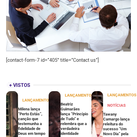
[contact-form-7 id=”405″ title=”Contact us”]
+ VISTOS
LANÇAMENTOS
LANÇAMENTOS
LANÇAMENTOS
Beatriz
NOTÍCIAS
Milena lança
Guimarães
“Perto Estás”,
lança “Princípio
Tawany
canção que
de Tudo” e
Camargo lança
testemunha a
relembra que a
releitura do
fidelidade de
verdadeira
sucesso “Um
Deus em tempo
identidade
Novo Dia” pela