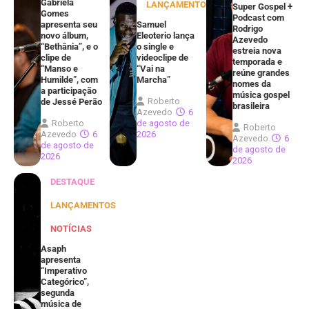
Gabriela
LANÇAMENTOS
Super Gospel +
Gomes
Podcast com
apresenta seu
Samuel
Rodrigo
novo álbum,
Eleoterio lança
Azevedo
“Bethânia”, e o
o single e
estreia nova
clipe de
videoclipe de
temporada e
“Manso e
“Vai na
reúne grandes
Humilde”, com
Marcha”
nomes da
a participação
música gospel
Roberto
de Jessé Perão
brasileira
Azevedo
6
Roberto
de agosto de
Roberto
Azevedo
6
2026
Azevedo
6
de agosto de
de agosto de
2026
2026
DESTAQUE
LANÇAMENTOS
NOTÍCIAS
Asaph
apresenta
“Imperativo
Categórico”,
segunda
música de