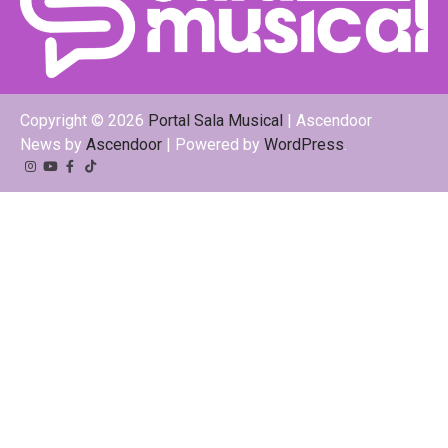
Copyright © 2026
Portal Sala Musical
| Ascendoor
News by
Ascendoor
| Powered by
WordPress
.
Instagram
YouTube
Facebook
Tiktok
Kwai