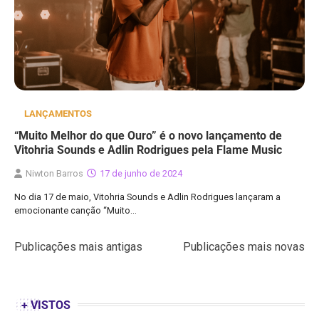
LANÇAMENTOS
“Muito Melhor do que Ouro” é o novo lançamento de
Vitohria Sounds e Adlin Rodrigues pela Flame Music
Niwton Barros
17 de junho de 2024
No dia 17 de maio, Vitohria Sounds e Adlin Rodrigues lançaram a
emocionante canção “Muito…
Navegação
Publicações mais antigas
Publicações mais novas
por
posts
+ VISTOS