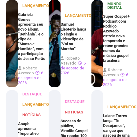
MUNDO
LANÇAMENTOS
DIGITAL
Gabriela
LANÇAMENTOS
Super Gospel +
Gomes
Podcast com
apresenta seu
Samuel
Rodrigo
novo álbum,
Eleoterio lança
Azevedo
“Bethânia”, e o
o single e
estreia nova
clipe de
videoclipe de
temporada e
“Manso e
“Vai na
reúne grandes
Humilde”, com
Marcha”
nomes da
a participação
música gospel
Roberto
de Jessé Perão
brasileira
Azevedo
6
Roberto
de agosto de
Roberto
Azevedo
6
2026
Azevedo
6
de agosto de
de agosto de
2026
2026
DESTAQUE
DESTAQUE
LANÇAMENTOS
LANÇAMENTOS
NOTÍCIAS
NOTÍCIAS
Laiane Torres
lança “Te
Sucesso de
Asaph
Desejamos”,
público,
apresenta
canção que
Viradão Gospel
“Imperativo
nasceu de uma
Rio recebe 100