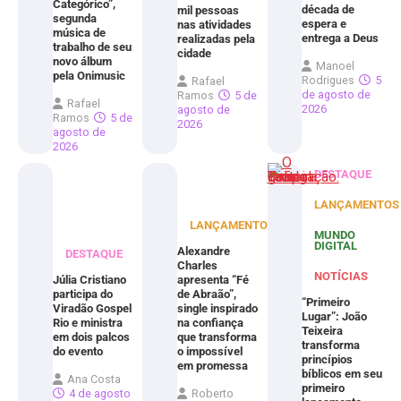
Categórico”,
década de
mil pessoas
segunda
espera e
nas atividades
música de
entrega a Deus
realizadas pela
trabalho de seu
cidade
novo álbum
Manoel
pela Onimusic
Rodrigues
5
Rafael
de agosto de
Ramos
5 de
Rafael
2026
agosto de
Ramos
5 de
2026
agosto de
2026
DESTAQUE
LANÇAMENTOS
LANÇAMENTOS
MUNDO
DIGITAL
Alexandre
DESTAQUE
Charles
NOTÍCIAS
Júlia Cristiano
apresenta “Fé
participa do
de Abraão”,
“Primeiro
Viradão Gospel
single inspirado
Lugar”: João
Rio e ministra
na confiança
Teixeira
em dois palcos
que transforma
transforma
do evento
o impossível
princípios
em promessa
bíblicos em seu
Ana Costa
primeiro
4 de agosto
Roberto