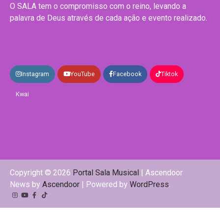
O SALA tem o compromisso com o reino, levando a
palavra de Deus através de cada ação e evento realizado.
Instagram
YouTube
Facebook
Tiktok
Kwai
Copyright © 2026
Portal Sala Musical
| Ascendoor
News by
Ascendoor
| Powered by
WordPress
.
Instagram
YouTube
Facebook
Tiktok
Kwai